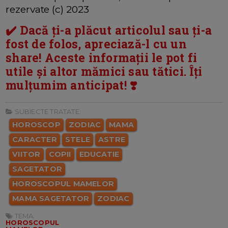
rezervate (c) 2023
✔️ Dacă ți-a plăcut articolul sau ți-a
fost de folos, apreciază-l cu un
share! Aceste informații le pot fi
utile și altor mămici sau tătici. Îți
mulțumim anticipat! ❣️
SUBIECTE TRATATE:
HOROSCOP
ZODIAC
MAMA
CARACTER
STELE
ASTRE
VIITOR
COPII
EDUCATIE
SAGETATOR
HOROSCOPUL MAMELOR
MAMA SAGETATOR
ZODIAC
TEMA:
HOROSCOPUL