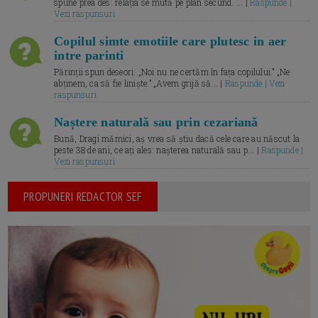
spune prea des: relația se mută pe plan secund. ... |
Raspunde |
Vezi raspunsuri
Copilul simte emotiile care plutesc in aer
intre parinti
Părinții spun deseori: „Noi nu ne certăm în fața copilului.” „Ne
abținem, ca să fie liniște.” „Avem grijă să... |
Raspunde | Vezi
raspunsuri
Naștere naturală sau prin cezariană
Bună, Dragi mămici, aș vrea să știu dacă cele care au născut la
peste 38 de ani, ce ați ales: nașterea naturală sau p... |
Raspunde |
Vezi raspunsuri
PROPUNERI REDACTOR SEF