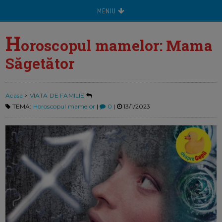
MENIU
H
oroscopul mamelor: Mama
Săgetător
Acasa
>
VIATA DE FAMILIE
TEMA:
Horoscopul mamelor
|
0
|
13/1/2023