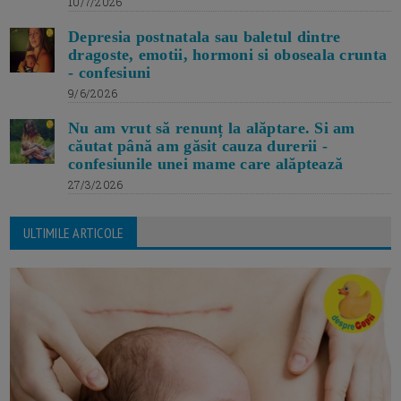
10/7/2026
Depresia postnatala sau baletul dintre
dragoste, emotii, hormoni si oboseala crunta
- confesiuni
9/6/2026
Nu am vrut să renunț la alăptare. Si am
căutat până am găsit cauza durerii -
confesiunile unei mame care alăptează
27/3/2026
ULTIMILE ARTICOLE