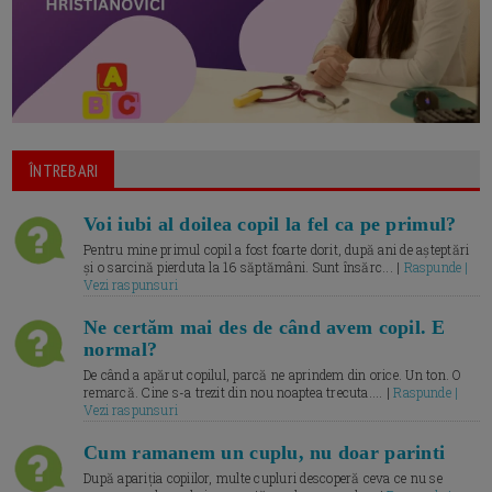
ÎNTREBARI
Voi iubi al doilea copil la fel ca pe primul?
Pentru mine primul copil a fost foarte dorit, după ani de așteptări
și o sarcină pierduta la 16 săptămâni. Sunt însărc... |
Raspunde |
Vezi raspunsuri
Ne certăm mai des de când avem copil. E
normal?
De când a apărut copilul, parcă ne aprindem din orice. Un ton. O
remarcă. Cine s-a trezit din nou noaptea trecuta.... |
Raspunde |
Vezi raspunsuri
Cum ramanem un cuplu, nu doar parinti
După apariția copiilor, multe cupluri descoperă ceva ce nu se