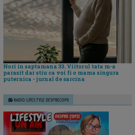
Nori in saptamana 33. Viitorul tata m-a
parasit dar stiu ca voi fi o mama singura
puternica - jurnal de sarcina
📻 RADIO: LIFESTYLE DESPRECOPII