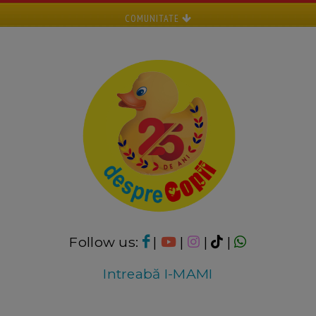
COMUNITATE
Follow us:
|
|
|
|
Intreabă I-MAMI