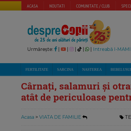
ACASA
NOUTATI
COMUNITATE / CLUB
SPECI
Urmărește:
|
|
|
|
|
Intreabă I-MAMI
FERTILITATE
SARCINA
NASTEREA
BEBELUSU
Cârnați, salamuri și otra
atât de periculoase pen
Acasa
>
VIATA DE FAMILIE
TE