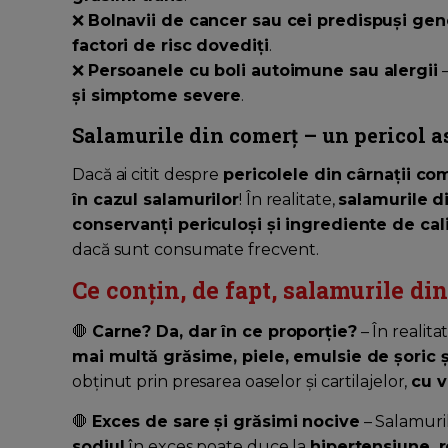
❌
Bolnavii de cancer sau cei predispuși gen
factori de risc dovediți
.
❌
Persoanele cu boli autoimune sau alergii
–
și simptome severe
.
Salamurile din comerț – un pericol a
Dacă ai citit despre
pericolele din cârnații com
în cazul salamurilor
! În realitate,
salamurile di
conservanți periculoși și ingrediente de cal
dacă sunt consumate frecvent.
Ce conțin, de fapt, salamurile di
🛑
Carne? Da, dar în ce proporție?
– În realit
mai multă grăsime, piele, emulsie de șoric
obținut prin presarea oaselor și cartilajelor,
cu v
🛑
Exces de sare și grăsimi nocive
– Salamuri
sodiul
în exces poate duce la
hipertensiune, 