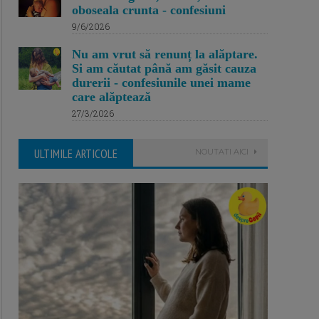
oboseala crunta - confesiuni
9/6/2026
Nu am vrut să renunț la alăptare.
Si am căutat până am găsit cauza
durerii - confesiunile unei mame
care alăptează
27/3/2026
ULTIMILE ARTICOLE
NOUTATI AICI