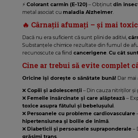
⚡
Colorant carmin (E-120)
– Obținut
din insec
metal asociat cu
maladia Alzheimer
.
🔥 Cârnații afumați – și mai toxic
Dacă nu era suficient că sunt plini de aditivi,
câr
Substanțele chimice rezultate din fumul de a
recunoscute ca fiind
cancerigene
.
Cu cât sunt
Cine ar trebui să evite complet c
Oricine își dorește o sănătate bună!
Dar mai a
❌
Copiii și adolescenții
– Din cauza nitriților 
❌
Femeile însărcinate și care alăptează
– Exp
toxice asupra fătului și bebelușului
.
❌
Persoanele cu probleme cardiovasculare
–
hipertensiunea și bolile de inimă
.
❌
Diabeticii și persoanele supraponderale
– 
grăsimi trans
.