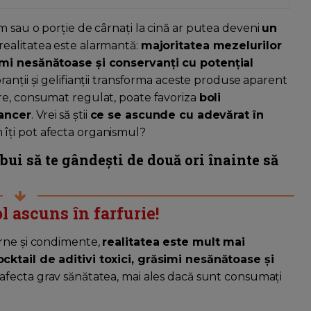
m sau o porție de cârnați la cină ar putea deveni
un
 realitatea este alarmantă:
majoritatea mezelurilor
simi nesănătoase și conservanți cu potențial
oranții și gelifianții transforma aceste produse aparent
are, consumat regulat, poate favoriza
boli
cancer
. Vrei să știi
ce se ascunde cu adevărat în
 îți pot afecta organismul?
ebui să te gândești de două ori înainte să
ol ascuns în farfurie!
arne și condimente,
realitatea este mult mai
cktail de aditivi toxici, grăsimi nesănătoase și
t afecta grav sănătatea, mai ales dacă sunt consumați