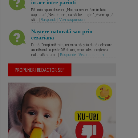
in aer intre parinti
Părinții spun deseori: „Noi nu ne certăm în fața
copilului.” „Ne abținem, ca să fie liniște.” „Avem grijă
să... |
Raspunde | Vezi raspunsuri
Naștere naturală sau prin
cezariană
Bună, Dragi mămici, aș vrea să știu dacă cele care
au născut la peste 38 de ani, ce ați ales: nașterea
naturală sau p... |
Raspunde | Vezi raspunsuri
PROPUNERI REDACTOR SEF