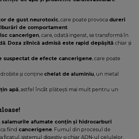
tor de gust neurotoxic
, care poate provoca
dureri
tulburări de comportament
.
risc cancerigen
, care, odată ingerat, se transformă în
idă
.
Doza zilnică admisă este rapid depășită
chiar și
e suspectat de efecte cancerigene
, care poate
zdrobite și conține
chelat de aluminiu
, un metal
ețin apă
, astfel încât plătești mai mult pentru un
uloase!
,
salamurile afumate conțin și hidrocarburi
ca fiind
cancerigene
. Fumul din procesul de
 ficatul, sistemul digestiv și chiar ADN-ul celulelor.