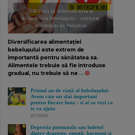
11 NU-uri in diversificarea și
alimentația bebelușului - conform
Academiei de Pediatrie
16/7/2026
AUTOR: EDITOR DC.
Diversificarea alimentației
bebelușului este extrem de
importantă pentru sănătatea sa.
Alimentele trebuie să fie introduse
gradual, nu trebuie să ne
...
Primul an de viață al bebelușului:
Avem cate un sfat important
pentru fiecare luna - si ai sa vezi ca
te va ajuta
10/7/2026
Depresia postnatala sau baletul
dintre dragoste, emotii, hormoni si