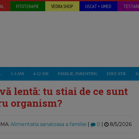
AL
FITOTERAPIE
VEDRA SHOP
USCAT + UMED
TESTARE
L
1-3 ANI
4-12 ANI
FAMILIE, PARENTING
EDUCATIE
S
vă lentă: tu stiai de ce sunt
tru organism?
MA:
Alimentatia sanatoasa a familiei
|
0
|
8/5/2026