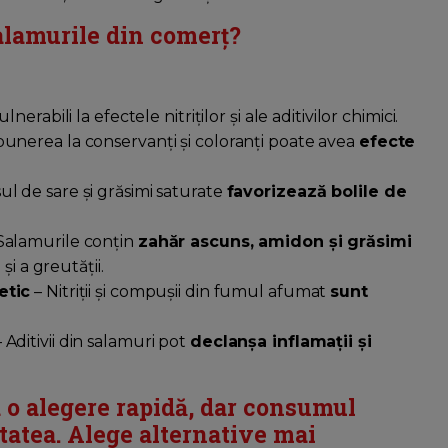
salamurile din comerț?
erabili la efectele nitriților și ale aditivilor chimici.
unerea la conservanți și coloranți poate avea
efecte
ul de sare și grăsimi saturate
favorizează bolile de
Salamurile conțin
zahăr ascuns, amidon și grăsimi
și a greutății.
etic
– Nitriții și compușii din fumul afumat
sunt
 Aditivii din salamuri pot
declanșa inflamații și
o alegere rapidă, dar
consumul
ătatea
.
Alege alternative mai