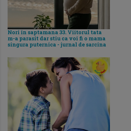
Nori in saptamana 33. Viitorul tata
m-a parasit dar stiu ca voi fi o mama
singura puternica - jurnal de sarcina