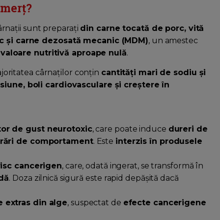
omerț?
rnații sunt preparați
din carne tocată de porc, vită
ric și carne dezosată mecanic (MDM)
, un amestec
u
valoare nutritivă aproape nulă
.
joritatea cârnaților conțin
cantități mari de sodiu și
siune, boli cardiovasculare și creștere în
tor de gust neurotoxic
, care poate induce
dureri de
burări de comportament
. Este
interzis în produsele
risc cancerigen
, care, odată ingerat, se transformă în
idă
. Doza zilnică sigură este rapid depășită dacă
 extras din alge
, suspectat de
efecte cancerigene