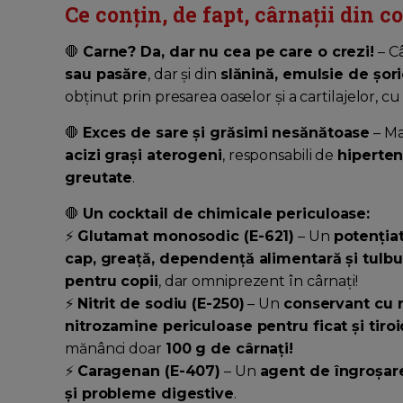
Ce conțin, de fapt, cârnații din c
🛑
Carne? Da, dar nu cea pe care o crezi!
– Câ
sau pasăre
, dar și din
slănină, emulsie de șo
obținut prin presarea oaselor și a cartilajelor, c
🛑
Exces de sare și grăsimi nesănătoase
– Ma
acizi grași aterogeni
, responsabili de
hiperten
greutate
.
🛑
Un cocktail de chimicale periculoase:
⚡
Glutamat monosodic (E-621)
– Un
potenția
cap, greață, dependență alimentară și tul
pentru copii
, dar omniprezent în cârnați!
⚡
Nitrit de sodiu (E-250)
– Un
conservant cu 
nitrozamine periculoase pentru ficat și tiro
mănânci doar
100 g de cârnați!
⚡
Caragenan (E-407)
– Un
agent de îngroșare
și probleme digestive
.