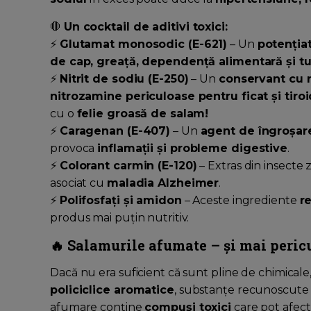
🛑
Un cocktail de aditivi toxici:
⚡
Glutamat monosodic (E-621)
– Un
potenția
de cap, greață, dependență alimentară și 
⚡
Nitrit de sodiu (E-250)
– Un
conservant cu 
nitrozamine periculoase pentru ficat și tiro
cu o
felie groasă de salam!
⚡
Caragenan (E-407)
– Un
agent de îngroșar
provoca
inflamații și probleme digestive
.
⚡
Colorant carmin (E-120)
– Extras din insecte 
asociat cu
maladia Alzheimer
.
⚡
Polifosfați și amidon
– Aceste ingrediente
r
produs mai puțin nutritiv.
🔥 Salamurile afumate – și mai peric
Dacă nu era suficient că sunt pline de chimicale
policiclice aromatice
, substanțe recunoscute 
afumare conține
compuși toxici
care pot afecta