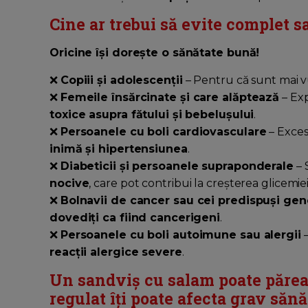
Cine ar trebui să evite complet 
Oricine își dorește o sănătate bună!
❌
Copiii și adolescenții
– Pentru că sunt mai vuln
❌
Femeile însărcinate și care alăptează
– Exp
toxice asupra fătului și bebelușului
.
❌
Persoanele cu boli cardiovasculare
– Exces
inimă și hipertensiunea
.
❌
Diabeticii și persoanele supraponderale
– 
nocive
, care pot contribui la creșterea glicemiei 
❌
Bolnavii de cancer sau cei predispuși gen
dovediți ca fiind cancerigeni
.
❌
Persoanele cu boli autoimune sau alergii
–
reacții alergice severe
.
Un sandviș cu salam poate părea 
regulat îți poate afecta grav săn