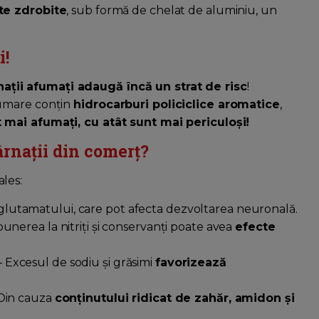
te zdrobite
, sub formă de chelat de aluminiu, un
i!
nații afumați adaugă încă un strat de risc
!
fumare conțin
hidrocarburi policiclice aromatice
,
 mai afumați, cu atât sunt mai periculoși!
ârnații din comerț?
les:
și glutamatului, care pot afecta dezvoltarea neuronală.
unerea la nitriți și conservanți poate avea
efecte
 Excesul de sodiu și grăsimi
favorizează
Din cauza
conținutului ridicat de zahăr, amidon și