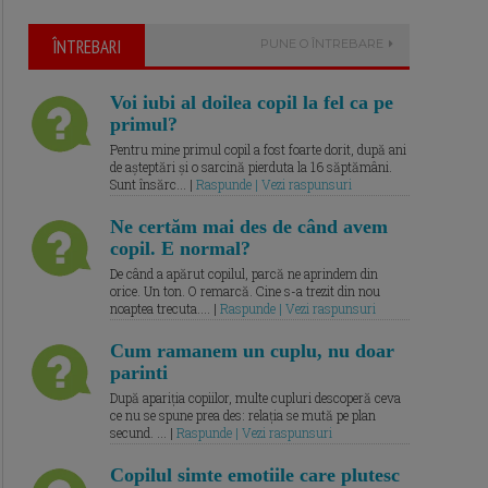
ÎNTREBARI
PUNE O ÎNTREBARE
Voi iubi al doilea copil la fel ca pe
primul?
Pentru mine primul copil a fost foarte dorit, după ani
de așteptări și o sarcină pierduta la 16 săptămâni.
Sunt însărc... |
Raspunde | Vezi raspunsuri
Ne certăm mai des de când avem
copil. E normal?
De când a apărut copilul, parcă ne aprindem din
orice. Un ton. O remarcă. Cine s-a trezit din nou
noaptea trecuta.... |
Raspunde | Vezi raspunsuri
Cum ramanem un cuplu, nu doar
parinti
După apariția copiilor, multe cupluri descoperă ceva
ce nu se spune prea des: relația se mută pe plan
secund. ... |
Raspunde | Vezi raspunsuri
Copilul simte emotiile care plutesc