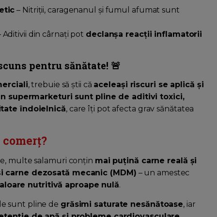
etic
– Nitriții, caragenanul și fumul afumat sunt
 Aditivii din cârnați pot
declanșa reacții inflamatorii
scuns pentru sănătate! 🚨
erciali
, trebuie să știi că
aceleași riscuri se aplică și
n supermarketuri sunt pline de aditivi toxici,
itate îndoielnică
, care îți pot afecta grav sănătatea
n comerț?
ate, multe salamuri conțin
mai puțină carne reală și
 și carne dezosată mecanic (MDM)
– un amestec
aloare nutritivă aproape nulă
.
le sunt pline de
grăsimi saturate nesănătoase
, iar
retenție de apă și probleme cardiovasculare
.