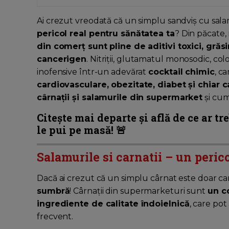
Ai crezut vreodată că un simplu sandviș cu sala
pericol real pentru sănătatea ta
? Din păcate,
din comerț sunt pline de aditivi toxici, gră
cancerigen
. Nitriții, glutamatul monosodic, col
inofensive într-un adevărat
cocktail chimic
, c
cardiovasculare, obezitate, diabet și chiar 
cârnații și salamurile din supermarket
și cum
Citește mai departe și află de ce ar tr
le pui pe masă! 🚨
Salamurile si carnatii – un peric
Dacă ai crezut că un simplu cârnat este doar c
sumbră
! Cârnații din supermarketuri sunt
un co
ingrediente de calitate îndoielnică
, care po
frecvent.