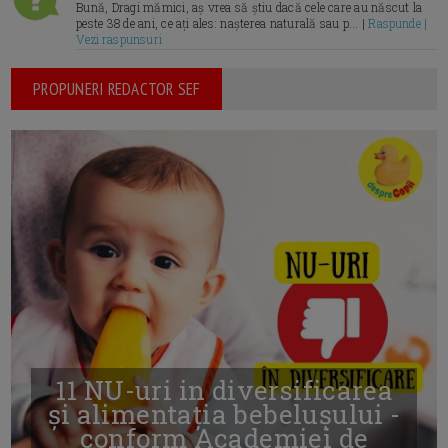
Bună, Dragi mămici, aș vrea să știu dacă cele care au născut la
peste 38 de ani, ce ați ales: nașterea naturală sau p... |
Raspunde |
Vezi raspunsuri
PROPUNERI REDACTOR SEF
11 NU-uri in diversificarea
și alimentația bebelușului -
conform Academiei de