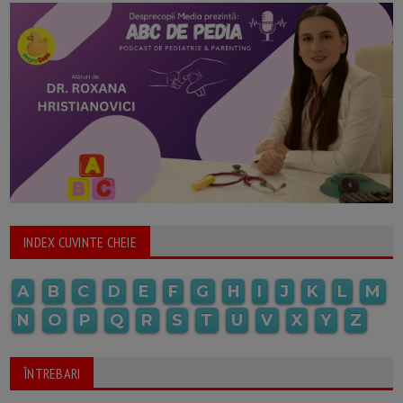
INDEX CUVINTE CHEIE
A
B
C
D
E
F
G
H
I
J
K
L
M
N
O
P
Q
R
S
T
U
V
X
Y
Z
ÎNTREBARI