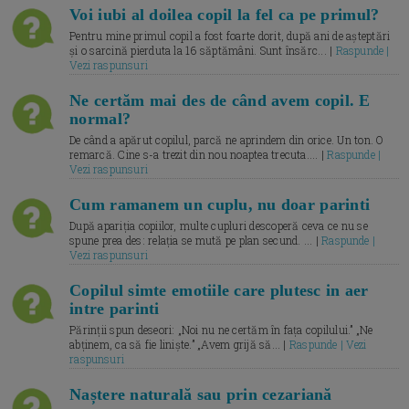
Voi iubi al doilea copil la fel ca pe primul?
Pentru mine primul copil a fost foarte dorit, după ani de așteptări
și o sarcină pierduta la 16 săptămâni. Sunt însărc... |
Raspunde |
Vezi raspunsuri
Ne certăm mai des de când avem copil. E
normal?
De când a apărut copilul, parcă ne aprindem din orice. Un ton. O
remarcă. Cine s-a trezit din nou noaptea trecuta.... |
Raspunde |
Vezi raspunsuri
Cum ramanem un cuplu, nu doar parinti
După apariția copiilor, multe cupluri descoperă ceva ce nu se
spune prea des: relația se mută pe plan secund. ... |
Raspunde |
Vezi raspunsuri
Copilul simte emotiile care plutesc in aer
intre parinti
Părinții spun deseori: „Noi nu ne certăm în fața copilului.” „Ne
abținem, ca să fie liniște.” „Avem grijă să... |
Raspunde | Vezi
raspunsuri
Naștere naturală sau prin cezariană