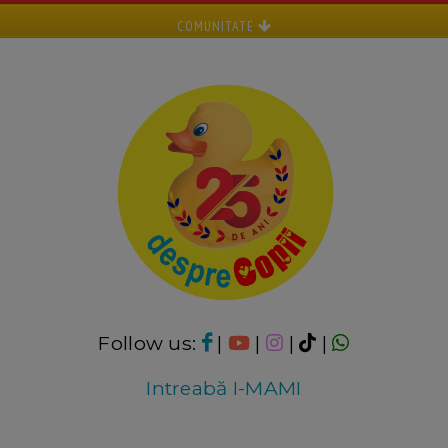
COMUNITATE
Follow us:
|
|
|
|
Intreabă I-MAMI