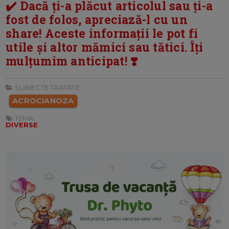
✔️ Dacă ți-a plăcut articolul sau ți-a
fost de folos, apreciază-l cu un
share! Aceste informații le pot fi
utile și altor mămici sau tătici. Îți
mulțumim anticipat! ❣️
SUBIECTE TRATATE:
ACROCIANOZA
TEMA:
DIVERSE