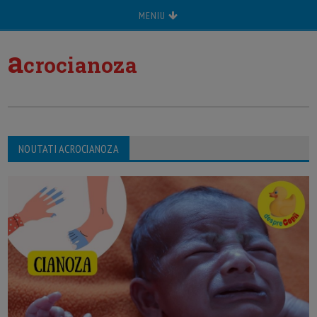
MENIU
a
crocianoza
NOUTATI ACROCIANOZA