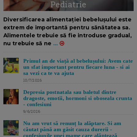
Pediatrie
16/7/2026
AUTOR: EDITOR DC.
Diversificarea alimentației bebelușului este
extrem de importantă pentru sănătatea sa.
Alimentele trebuie să fie introduse gradual,
nu trebuie să ne
...
Primul an de viață al bebelușului: Avem cate
un sfat important pentru fiecare luna - si ai
sa vezi ca te va ajuta
10/7/2026
Depresia postnatala sau baletul dintre
dragoste, emotii, hormoni si oboseala crunta
- confesiuni
9/6/2026
Nu am vrut să renunț la alăptare. Si am
căutat până am găsit cauza durerii -
confesiunile unei mame care alăptează