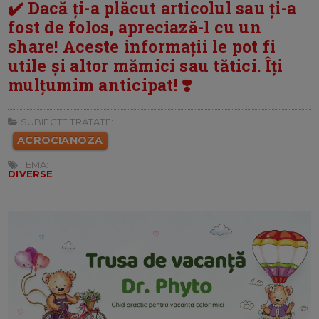
✔️ Dacă ți-a plăcut articolul sau ți-a
fost de folos, apreciază-l cu un
share! Aceste informații le pot fi
utile și altor mămici sau tătici. Îți
mulțumim anticipat! ❣️
SUBIECTE TRATATE:
ACROCIANOZA
TEMA:
DIVERSE