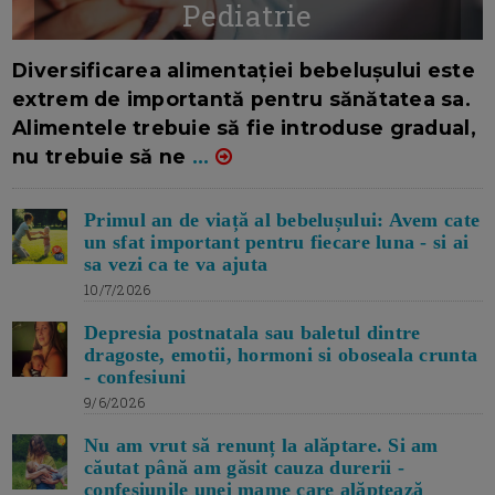
Pediatrie
16/7/2026
AUTOR: EDITOR DC.
Diversificarea alimentației bebelușului este
extrem de importantă pentru sănătatea sa.
Alimentele trebuie să fie introduse gradual,
nu trebuie să ne
...
Primul an de viață al bebelușului: Avem cate
un sfat important pentru fiecare luna - si ai
sa vezi ca te va ajuta
10/7/2026
Depresia postnatala sau baletul dintre
dragoste, emotii, hormoni si oboseala crunta
- confesiuni
9/6/2026
Nu am vrut să renunț la alăptare. Si am
căutat până am găsit cauza durerii -
confesiunile unei mame care alăptează