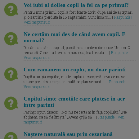
Voi iubi al doilea copil la fel ca pe primul?
Pentru mine primul copil a fost foarte dorit, după ani de așteptări
și o sarcină pierduta la 16 săptămâni. Sunt însărc... |
Raspunde |
Vezi raspunsuri
Ne certăm mai des de când avem copil. E
normal?
De când a apărut copilul, parcă ne aprindem din orice. Un ton. O
remarcă. Cine s-a trezit din nou noaptea trecuta.... |
Raspunde |
Vezi raspunsuri
Cum ramanem un cuplu, nu doar parinti
După apariția copiilor, multe cupluri descoperă ceva ce nu se
spune prea des: relația se mută pe plan secund. ... |
Raspunde |
Vezi raspunsuri
Copilul simte emotiile care plutesc in aer
intre parinti
Părinții spun deseori: „Noi nu ne certăm în fața copilului.” „Ne
abținem, ca să fie liniște.” „Avem grijă să... |
Raspunde | Vezi
raspunsuri
Naștere naturală sau prin cezariană