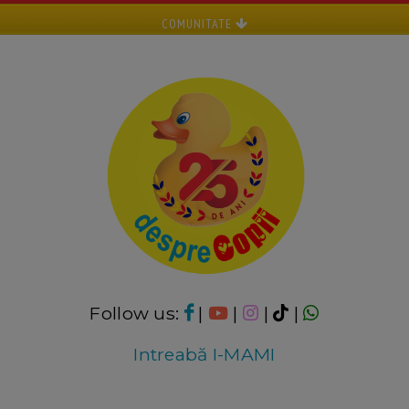
COMUNITATE
Follow us:
|
|
|
|
Intreabă I-MAMI