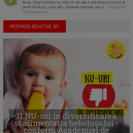
Bună, Dragi mămici, aș vrea să știu dacă cele care au născut la
peste 38 de ani, ce ați ales: nașterea naturală sau p... |
Raspunde |
Vezi raspunsuri
PROPUNERI REDACTOR SEF
11 NU-uri in diversificarea
și alimentația bebelușului -
conform Academiei de