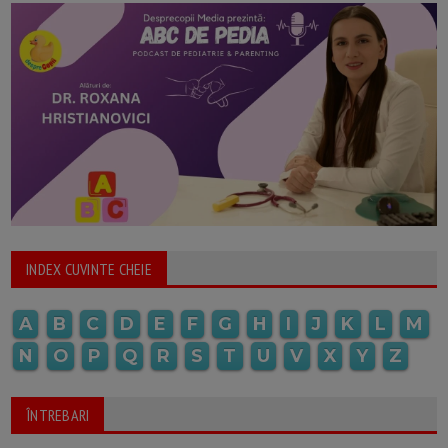
INDEX CUVINTE CHEIE
A
B
C
D
E
F
G
H
I
J
K
L
M
N
O
P
Q
R
S
T
U
V
X
Y
Z
ÎNTREBARI