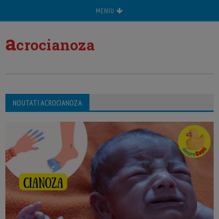
MENIU
a
crocianoza
NOUTATI ACROCIANOZA