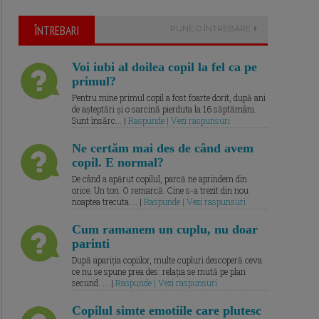
ÎNTREBARI
PUNE O ÎNTREBARE
Voi iubi al doilea copil la fel ca pe
primul?
Pentru mine primul copil a fost foarte dorit, după ani
de așteptări și o sarcină pierduta la 16 săptămâni.
Sunt însărc... |
Raspunde | Vezi raspunsuri
Ne certăm mai des de când avem
copil. E normal?
De când a apărut copilul, parcă ne aprindem din
orice. Un ton. O remarcă. Cine s-a trezit din nou
noaptea trecuta.... |
Raspunde | Vezi raspunsuri
Cum ramanem un cuplu, nu doar
parinti
După apariția copiilor, multe cupluri descoperă ceva
ce nu se spune prea des: relația se mută pe plan
secund. ... |
Raspunde | Vezi raspunsuri
Copilul simte emotiile care plutesc