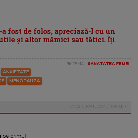
i-a fost de folos, apreciază-l cu un
tile și altor mămici sau tătici. Îți
TEMA:
SANATATEA FEMEII
ANXIETATE
SE
MENOPAUZA
CITESTE TOATE COMENTARIILE
u pe primul!