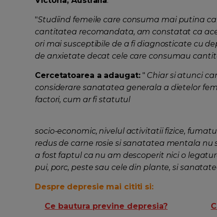
Victoria, Australia
.
"
Studiind femeile care consuma mai putina ca
cantitatea recomandata, am constatat ca ac
ori mai susceptibile de a fi diagnosticate cu de
de anxietate decat cele care consumau cant
Cercetatoarea a adaugat:
"
Chiar si atunci ca
considerare sanatatea generala a dietelor femei
factori, cum ar fi statutul
socio-economic, nivelul activitatii fizice, fuma
redus de carne rosie si sanatatea mentala nu 
a fost faptul ca nu am descoperit nici o legatu
pui, porc, peste sau cele din plante, si sanatat
Despre depresie mai cititi si:
Ce bautura previne depresia?
C