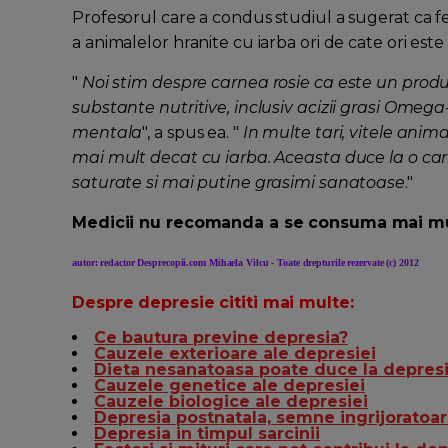
Profesorul care a condus studiul a sugerat ca 
a animalelor hranite cu iarba ori de cate ori este 
"
Noi stim despre carnea rosie ca este un produ
substante nutritive, inclusiv acizii grasi Omega
mentala
", a spus ea.
"
In multe tari, vitele anima
mai mult decat cu iarba. Aceasta duce la o ca
saturate si mai putine grasimi sanatoase
."
Medicii nu recomanda a se consuma mai mul
autor: redactor Desprecopii.com Mihaela Vilcu - Toate drepturile rezervate (c) 2012
Despre depresie cititi mai multe:
Ce bautura previne depresia?
Cauzele exterioare ale depresiei
Dieta nesanatoasa poate duce la depres
Cauzele genetice ale depresiei
Cauzele biologice ale depresiei
Depresia postnatala, semne ingrijoratoa
Depresia in timpul sarcinii