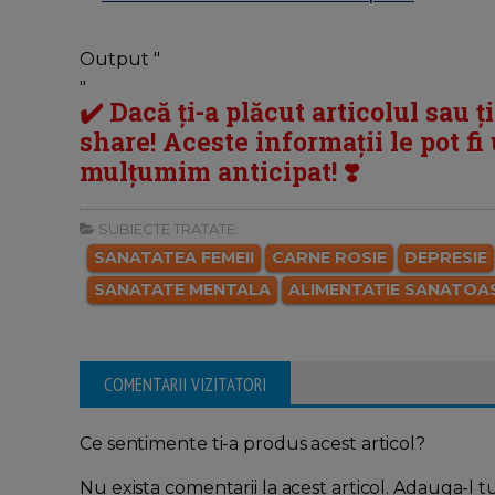
Output "
"
✔️ Dacă ți-a plăcut articolul sau ț
share! Aceste informații le pot fi u
mulțumim anticipat! ❣️
SUBIECTE TRATATE:
SANATATEA FEMEII
CARNE ROSIE
DEPRESIE
SANATATE MENTALA
ALIMENTATIE SANATOA
COMENTARII VIZITATORI
Ce sentimente ti-a produs acest articol?
Nu exista comentarii la acest articol. Adauga-l t