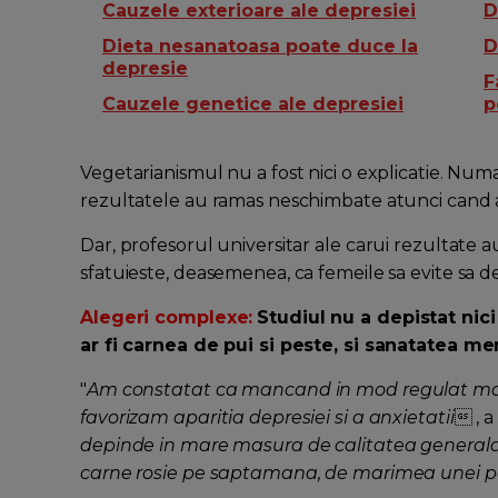
Cauzele exterioare ale depresiei
D
Dieta nesanatoasa poate duce la
D
depresie
F
Cauzele genetice ale depresiei
p
Vegetarianismul nu a fost nici o explicatie. Numa
rezultatele au ramas neschimbate atunci cand au
Dar, profesorul universitar ale carui rezultate a
sfatuieste, deasemenea, ca femeile sa evite sa 
Alegeri complexe:
Studiul nu a depistat nic
ar fi carnea de pui si peste, si sanatatea me
"
Am constatat ca mancand in mod regulat ma
favorizam aparitia depresiei si a anxietatii
 , a
depinde in mare masura de calitatea generala a
carne rosie pe saptamana, de marimea unei pa