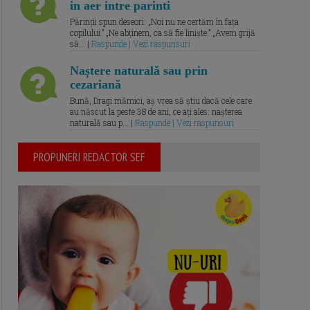
in aer intre parinti
Părinții spun deseori: „Noi nu ne certăm în fața
copilului.” „Ne abținem, ca să fie liniște.” „Avem grijă
să... |
Raspunde | Vezi raspunsuri
Naștere naturală sau prin
cezariană
Bună, Dragi mămici, aș vrea să știu dacă cele care
au născut la peste 38 de ani, ce ați ales: nașterea
naturală sau p... |
Raspunde | Vezi raspunsuri
PROPUNERI REDACTOR SEF