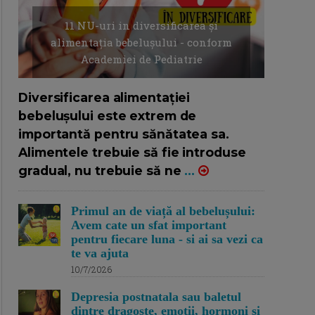
11 NU-uri in diversificarea și
alimentația bebelușului - conform
Academiei de Pediatrie
16/7/2026
AUTOR: EDITOR DC.
Diversificarea alimentației
bebelușului este extrem de
importantă pentru sănătatea sa.
Alimentele trebuie să fie introduse
gradual, nu trebuie să ne
...
Primul an de viață al bebelușului:
Avem cate un sfat important
pentru fiecare luna - si ai sa vezi ca
te va ajuta
10/7/2026
Depresia postnatala sau baletul
dintre dragoste, emotii, hormoni si