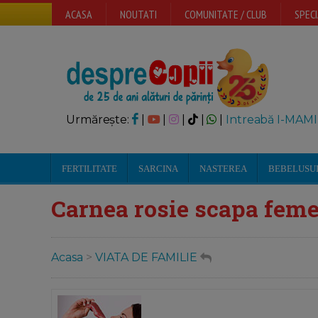
ACASA
NOUTATI
COMUNITATE / CLUB
SPECI
Urmărește:
|
|
|
|
|
Intreabă I-MAMI
FERTILITATE
SARCINA
NASTEREA
BEBELUSU
Carnea rosie scapa feme
Acasa
>
VIATA DE FAMILIE