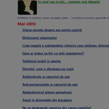
In unul sau in doi... mergem mai departe!
Probleme cu casnicia, suport, incurajari, pareri ... nu ezitati si usurati-va gandurile ai
Mai cititi:
Citeva secrete despre sex pentru parinti
Dictionarul vitaminelor
Lista neagrã a substantelor chimice care otrãvesc alimen
Oare ar trebui sa fim cu totii vegetarieni?
Telefonul mobil in atentie
Divortul, cum ii afecteaza pe copii
Antibioticele si cancerul de san
Anti-perspirantele si cancerul de san
Atotputernicul arbore genealogic
Sexul si alimentele din bucatarie
Nu va destramati casnicia din cauza copiiilor!