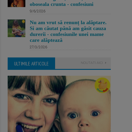
oboseala crunta - confesiuni
9/6/2026
Nu am vrut să renunț la alăptare.
Si am căutat până am găsit cauza
durerii - confesiunile unei mame
care alăptează
27/3/2026
ULTIMILE ARTICOLE
NOUTATI AICI