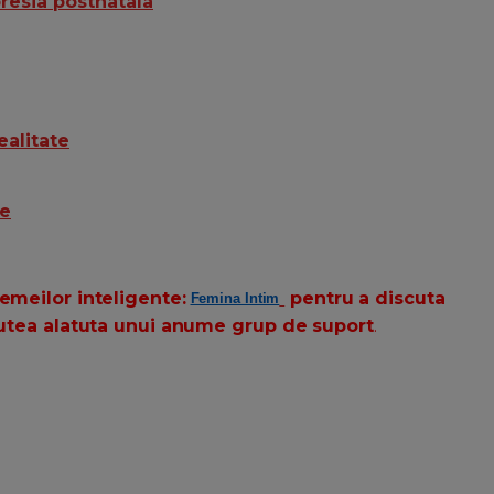
presia postnatala
ealitate
ie
emeilor inteligente:
pentru a discuta
Femina Intim
 putea alatuta unui anume grup de suport
.