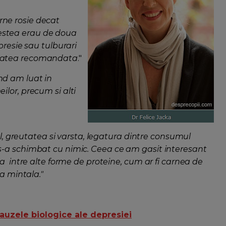
rne rosie decat
estea erau de doua
presie sau tulburari
itatea recomandata
."
nd am luat in
lor, precum si alti
tul, greutatea si varsta, legatura dintre consumul
s-a schimbat cu nimic. Ceea ce am gasit interesant
ra intre alte forme de proteine, cum ar fi carnea de
ea mintala."
auzele biologice ale depresiei