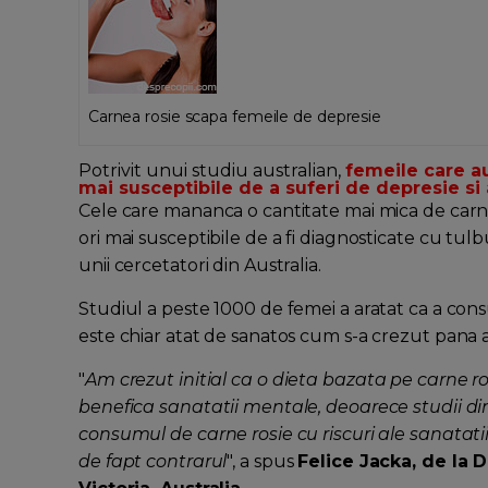
Carnea rosie scapa femeile de depresie
Potrivit unui studiu australian,
femeile care au
mai susceptibile de a suferi de depresie si 
Cele care mananca o cantitate mai mica de carn
ori mai susceptibile de a fi diagnosticate cu tu
unii cercetatori din Australia.
Studiul a peste 1000 de femei a aratat ca a con
este chiar atat de sanatos cum s-a crezut pana
"
Am crezut initial ca o dieta bazata pe carne ro
benefica sanatatii mentale, deoarece studii din
consumul de carne rosie cu riscuri ale sanatatii 
de fapt contrarul
", a spus
Felice Jacka, de la D