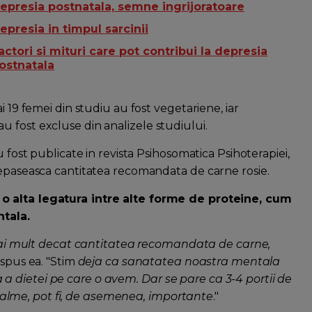
epresia postnatala, semne ingrijoratoare
epresia in timpul sarcinii
actori si mituri care pot contribui la depresia
ostnatala
i 19 femei din studiu au fost vegetariene, iar
 fost excluse din analizele studiului.
u fost publicate in revista Psihosomatica Psihoterapiei,
depaseasca cantitatea recomandata de carne rosie.
i o alta legatura intre alte forme de proteine, cum
ntala.
i mult decat cantitatea recomandata de carne,
 spus ea. "
Stim
deja ca sanatatea noastra mentala
 dietei pe care o avem. Dar se pare ca 3-4 portii de
lme, pot fi, de asemenea, importante
."