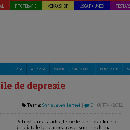
AL
FITOTERAPIE
VEDRA SHOP
USCAT + UMED
TESTARE
L
1-3 ANI
4-12 ANI
FAMILIE, PARENTING
EDUCATIE
S
ile de depresie
Tema:
Sanatatea femeii
|
0
|
17/4/2012
Potrivit unui studiu, femeile care au eliminat
din dietele lor carnea rosie, sunt mult mai