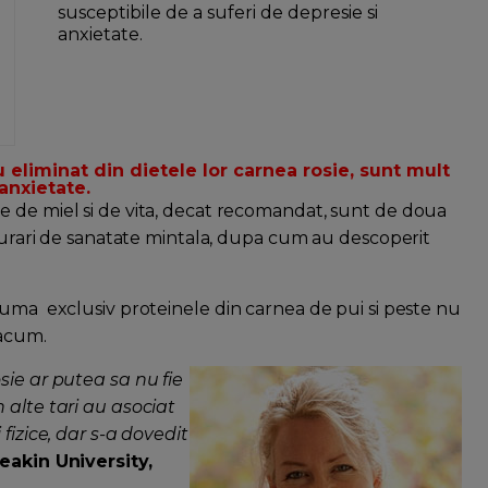
susceptibile de a suferi de depresie si
anxietate.
 eliminat din dietele lor carnea rosie, sunt mult
anxietate.
e de miel si de vita, decat recomandat, sunt de doua
lburari de sanatate mintala, dupa cum au descoperit
suma exclusiv proteinele din carnea de pui si peste nu
 acum.
sie ar putea sa nu fie
 alte tari au asociat
fizice, dar s-a dovedit
eakin University,