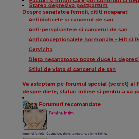
Factori si mituri care pot contribui la de
Starea depresiva postpartum
Despre sanatatea femeii, cititi neaparat:
Antibioticele si cancerul de san
Anti-perspirantele si cancerul de san
Anticonceptionalele hormonale - Mit si R
Cervicita
Dieta nesanatoasa poate duce la depres
Stilul de viata si cancerul de san
Va asteptam pe forumul special (secret) al f
despre diete, sfaturi intime si pentru a va
Forumuri recomandate
Femina intim
Intre noi femeile. Cosmetice, diete, tampoane, dileme intime
.