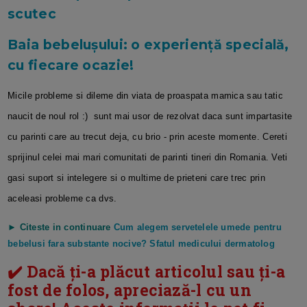
scutec
Baia bebeluşului: o experienţă specială,
cu fiecare ocazie!
Micile probleme si dileme din viata de proaspata mamica sau tatic
naucit de noul rol :) sunt mai usor de rezolvat daca sunt impartasite
cu parinti care au trecut deja, cu brio - prin aceste momente. Cereti
sprijinul celei mai mari comunitati de parinti tineri din Romania. Veti
gasi suport si intelegere si o multime de prieteni care trec prin
aceleasi probleme ca dvs.
► Citeste in continuare
Cum alegem servetelele umede pentru
bebelusi fara substante nocive? Sfatul medicului dermatolog
✔️ Dacă ți-a plăcut articolul sau ți-a
fost de folos, apreciază-l cu un