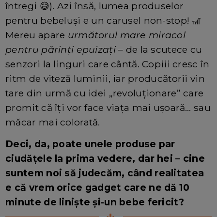
întregi 😅). Azi însă, lumea produselor
pentru bebeluși e un carusel non-stop! 🎢
Mereu apare
următorul mare miracol
pentru părinți epuizați
– de la scutece cu
senzori la linguri care cântă. Copiii cresc în
ritm de viteză luminii, iar producătorii vin
tare din urmă cu idei „revoluționare” care
promit că îți vor face viața mai ușoară… sau
măcar mai colorată.
Deci, da, poate unele produse par
ciudățele la prima vedere, dar hei – cine
suntem noi să judecăm, când realitatea
e că vrem orice gadget care ne dă 10
minute de liniște și-un bebe fericit?