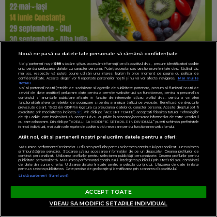
Nouă ne pasă ca datele tale personale să rămână confidențiale
Noi și partenerii noștri
589
stocăm și/sau accesăm informații pe dispozitivul dvs., precum identificatorii cookie
unici pentru prelucrarea datelor cu caracter personal. Puteți accepta sau gestiona preferințele dvs. făcând clic
mai jos, respectiv vă puteți opune utilizării unui interes legitim în orice moment pe pagina cu politica de
confidențialitate. Aceste alegeri vor fi raportate partenerilor noștri și nu vă vor afecta navigarea.
Mai multe
detalii
Noi si partenerii nostri (retelele de socializare si agentiile de publicitate partenere, precum si furnizorii nostri de
servicii de date analitice) prelucram date pentru a permite website-ului sa functioneze, pentru a personaliza
continutul si anunturile publicitare afisate in functie de interesele si/sau profilul dvs., pentru a va oferi
functionalitati aferente retelelor de socializare si pentru a analiza traficul pe website. Beneficiati de drepturile
prevazute de art. 15-22 din GDPR in legatura cu prelucrarea datelor cu caracter personal. Aceste drepturi pot fi
exercitate prin modalitatea indicata
aici
. Prin click pe “ACCEPT TOATE”, acceptati folosirea tuturor Tehnologiilor
de tip Cookie, care implica inclusiv acceptul dvs. cu privire la stocarea/accesarea informatiilor de catre Vendor-ii
cu care colaboram. Prin click pe “VREAU SA MODIFIC SETARILE INDIVIDUAL” puteti schimba preferintele
in mod individual, mai putin cele legate de cookie strict necesare pentru functionarea website-ului.
Atât noi, cât și partenerii noștri prelucrăm datele pentru a oferi:
Măsurarea performanței reclamelor. Utilizarea profilurilor pentru selectarea conținutului personalizat. Dezvoltarea
și îmbunătățirea serviciilor. Stocarea și/sau accesarea informațiilor de pe un dispozitiv. Crearea profilurilor de
conținut personalizat. Utilizarea profilurilor pentru selectarea publicității personalizate. Crearea profilurilor pentru
publicitate personalizată. Măsurarea performanței conținutului. Înțelegerea publicului prin statistici sau combinații
de date din surse diferite. Utilizarea datelor limitate pentru a selecta conținutul. Utilizarea de date limitate
pentru a selecta publicitatea. Date precise de geolocație și identificarea prin scanarea dispozitivului.
Listă parteneri (furnizori)
ACCEPT TOATE
VREAU SA MODIFIC SETARILE INDIVIDUAL