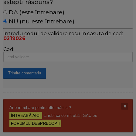
aștepți răspuns?
DA (este întrebare)
NU (nu este întrebare)
Introdu codul de validare rosu in casuta de cod:
0219026
Cod:
Ai o întrebare pentru alte mămici?
ÎNTREABĂ AICI
la rubrica de întrebări SAU pe
FORUMUL DESPRECOPII