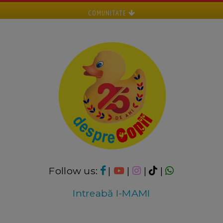
COMUNITATE
Follow us:
|
|
|
|
Intreabă I-MAMI