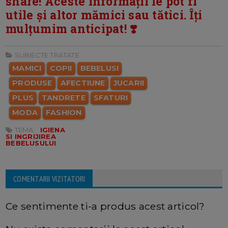
share! Aceste informații le pot fi
utile și altor mămici sau tătici. Îți
mulțumim anticipat! ❣️
SUBIECTE TRATATE:
MAMICI
COPII
BEBELUSI
PRODUSE
AFECTIUNE
JUCARII
PLUS
TANDRETE
SFATURI
MODA
FASHION
TEMA:
IGIENA
SI INGRIJIREA
BEBELUSULUI
COMENTARII VIZITATORI
Ce sentimente ti-a produs acest articol?