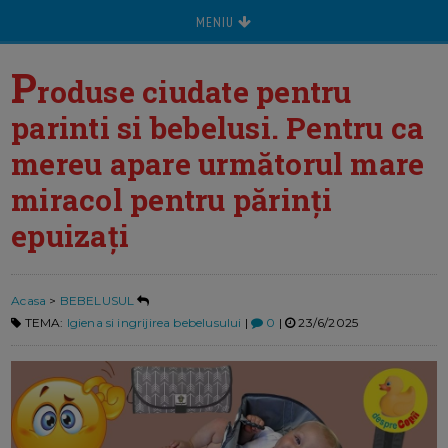
MENIU
P
roduse ciudate pentru
parinti si bebelusi. Pentru ca
mereu apare următorul mare
miracol pentru părinți
epuizați
Acasa
>
BEBELUSUL
TEMA:
Igiena si ingrijirea bebelusului
|
0
|
23/6/2025