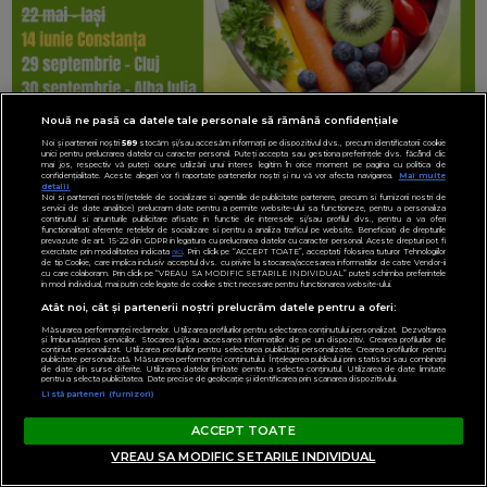
Nouă ne pasă ca datele tale personale să rămână confidențiale
Noi și partenerii noștri
589
stocăm și/sau accesăm informații pe dispozitivul dvs., precum identificatorii cookie
unici pentru prelucrarea datelor cu caracter personal. Puteți accepta sau gestiona preferințele dvs. făcând clic
mai jos, respectiv vă puteți opune utilizării unui interes legitim în orice moment pe pagina cu politica de
confidențialitate. Aceste alegeri vor fi raportate partenerilor noștri și nu vă vor afecta navigarea.
Mai multe
detalii
Noi si partenerii nostri (retelele de socializare si agentiile de publicitate partenere, precum si furnizorii nostri de
servicii de date analitice) prelucram date pentru a permite website-ului sa functioneze, pentru a personaliza
continutul si anunturile publicitare afisate in functie de interesele si/sau profilul dvs., pentru a va oferi
functionalitati aferente retelelor de socializare si pentru a analiza traficul pe website. Beneficiati de drepturile
prevazute de art. 15-22 din GDPR in legatura cu prelucrarea datelor cu caracter personal. Aceste drepturi pot fi
exercitate prin modalitatea indicata
aici
. Prin click pe “ACCEPT TOATE”, acceptati folosirea tuturor Tehnologiilor
de tip Cookie, care implica inclusiv acceptul dvs. cu privire la stocarea/accesarea informatiilor de catre Vendor-ii
cu care colaboram. Prin click pe “VREAU SA MODIFIC SETARILE INDIVIDUAL” puteti schimba preferintele
in mod individual, mai putin cele legate de cookie strict necesare pentru functionarea website-ului.
Atât noi, cât și partenerii noștri prelucrăm datele pentru a oferi:
Măsurarea performanței reclamelor. Utilizarea profilurilor pentru selectarea conținutului personalizat. Dezvoltarea
și îmbunătățirea serviciilor. Stocarea și/sau accesarea informațiilor de pe un dispozitiv. Crearea profilurilor de
conținut personalizat. Utilizarea profilurilor pentru selectarea publicității personalizate. Crearea profilurilor pentru
publicitate personalizată. Măsurarea performanței conținutului. Înțelegerea publicului prin statistici sau combinații
de date din surse diferite. Utilizarea datelor limitate pentru a selecta conținutul. Utilizarea de date limitate
pentru a selecta publicitatea. Date precise de geolocație și identificarea prin scanarea dispozitivului.
Listă parteneri (furnizori)
ACCEPT TOATE
VREAU SA MODIFIC SETARILE INDIVIDUAL