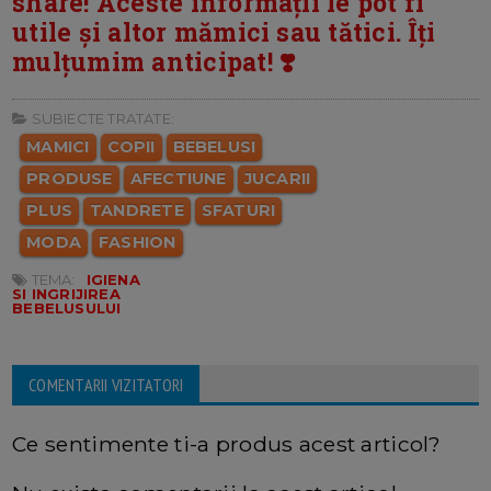
share! Aceste informații le pot fi
utile și altor mămici sau tătici. Îți
mulțumim anticipat! ❣️
SUBIECTE TRATATE:
MAMICI
COPII
BEBELUSI
PRODUSE
AFECTIUNE
JUCARII
PLUS
TANDRETE
SFATURI
MODA
FASHION
TEMA:
IGIENA
SI INGRIJIREA
BEBELUSULUI
COMENTARII VIZITATORI
Ce sentimente ti-a produs acest articol?