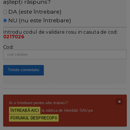
aștepți răspuns?
DA (este întrebare)
NU (nu este întrebare)
Introdu codul de validare rosu in casuta de cod:
0217026
Cod:
Ai o întrebare pentru alte mămici?
ÎNTREABĂ AICI
la rubrica de întrebări SAU pe
FORUMUL DESPRECOPII