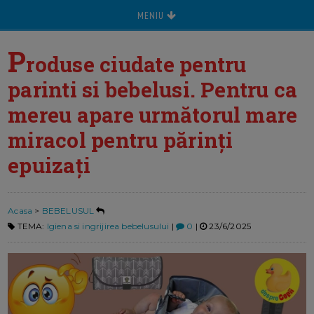
MENIU
P
roduse ciudate pentru
parinti si bebelusi. Pentru ca
mereu apare următorul mare
miracol pentru părinți
epuizați
Acasa
>
BEBELUSUL
TEMA:
Igiena si ingrijirea bebelusului
|
0
|
23/6/2025