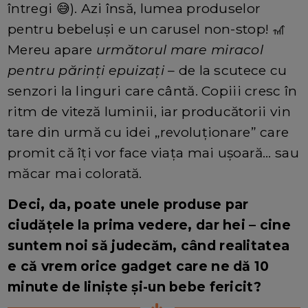
întregi 😅). Azi însă, lumea produselor
pentru bebeluși e un carusel non-stop! 🎢
Mereu apare
următorul mare miracol
pentru părinți epuizați
– de la scutece cu
senzori la linguri care cântă. Copiii cresc în
ritm de viteză luminii, iar producătorii vin
tare din urmă cu idei „revoluționare” care
promit că îți vor face viața mai ușoară… sau
măcar mai colorată.
Deci, da, poate unele produse par
ciudățele la prima vedere, dar hei – cine
suntem noi să judecăm, când realitatea
e că vrem orice gadget care ne dă 10
minute de liniște și-un bebe fericit?