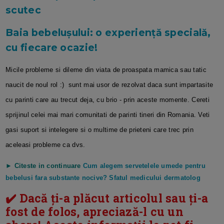
scutec
Baia bebeluşului: o experienţă specială,
cu fiecare ocazie!
Micile probleme si dileme din viata de proaspata mamica sau tatic
naucit de noul rol :) sunt mai usor de rezolvat daca sunt impartasite
cu parinti care au trecut deja, cu brio - prin aceste momente. Cereti
sprijinul celei mai mari comunitati de parinti tineri din Romania. Veti
gasi suport si intelegere si o multime de prieteni care trec prin
aceleasi probleme ca dvs.
► Citeste in continuare
Cum alegem servetelele umede pentru
bebelusi fara substante nocive? Sfatul medicului dermatolog
✔️ Dacă ți-a plăcut articolul sau ți-a
fost de folos, apreciază-l cu un