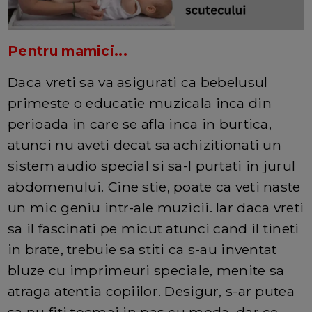
Pentru mamici...
Daca vreti sa va asigurati ca bebelusul
primeste o educatie muzicala inca din
perioada in care se afla inca in burtica,
atunci nu aveti decat sa achizitionati un
sistem audio special si sa-l purtati in jurul
abdomenului. Cine stie, poate ca veti naste
un mic geniu intr-ale muzicii. Iar daca vreti
sa il fascinati pe micut atunci cand il tineti
in brate, trebuie sa stiti ca s-au inventat
bluze cu imprimeuri speciale, menite sa
atraga atentia copiilor. Desigur, s-ar putea
sa nu fiti tocmai in pas cu moda, dar ce