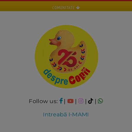
COMUNITATE
Follow us:
|
|
|
|
Intreabă I-MAMI