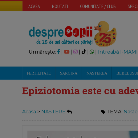
ACASA
NOUTATI
COMUNITATE / CLUB
SPECI
Urmărește:
|
|
|
|
|
Intreabă I-MAMI
FERTILITATE
SARCINA
NASTEREA
BEBELUSU
Epiziotomia este cu ade
Acasa
>
NASTERE
TEMA:
Naster