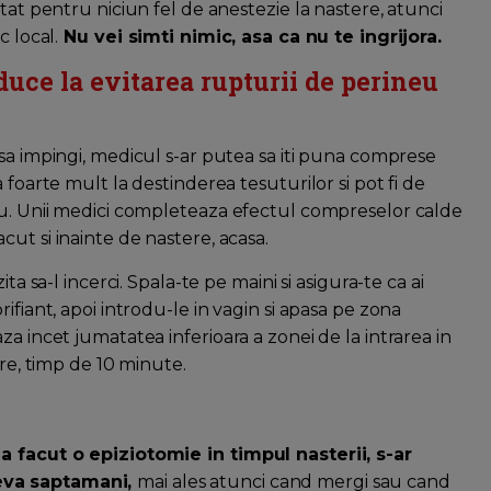
tat pentru niciun fel de anestezie la nastere, atunci
c local.
Nu vei simti nimic, asa ca nu te ingrijora.
duce la evitarea rupturii de perineu
 sa impingi, medicul s-ar putea sa iti puna comprese
 foarte mult la destinderea tesuturilor si pot fi de
eu. Unii medici completeaza efectul compreselor calde
cut si inainte de nastere, acasa.
ta sa-l incerci. Spala-te pe maini si asigura-te ca ai
ifiant, apoi introdu-le in vagin si apasa pe zona
a incet jumatatea inferioara a zonei de la intrarea in
ere, timp de 10 minute.
a facut o epiziotomie in timpul nasterii, s-ar
eva saptamani,
mai ales atunci cand mergi sau cand