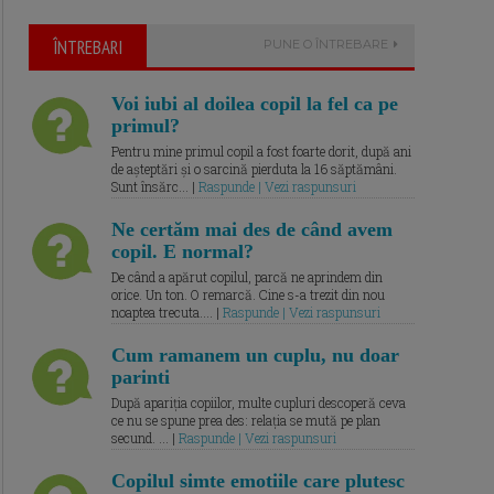
ÎNTREBARI
PUNE O ÎNTREBARE
Voi iubi al doilea copil la fel ca pe
primul?
Pentru mine primul copil a fost foarte dorit, după ani
de așteptări și o sarcină pierduta la 16 săptămâni.
Sunt însărc... |
Raspunde | Vezi raspunsuri
Ne certăm mai des de când avem
copil. E normal?
De când a apărut copilul, parcă ne aprindem din
orice. Un ton. O remarcă. Cine s-a trezit din nou
noaptea trecuta.... |
Raspunde | Vezi raspunsuri
Cum ramanem un cuplu, nu doar
parinti
După apariția copiilor, multe cupluri descoperă ceva
ce nu se spune prea des: relația se mută pe plan
secund. ... |
Raspunde | Vezi raspunsuri
Copilul simte emotiile care plutesc