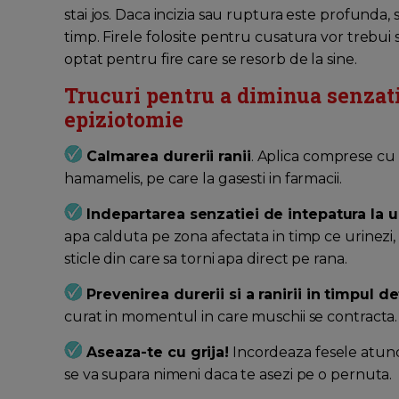
stai jos. Daca incizia sau ruptura este profunda
timp. Firele folosite pentru cusatura vor trebui
optat pentru fire care se resorb de la sine.
Trucuri pentru a diminua senzati
epiziotomie
Calmarea durerii ranii
. Aplica comprese c
hamamelis, pe care la gasesti in farmacii.
Indepartarea senzatiei de intepatura la u
apa calduta pe zona afectata in timp ce urinezi
sticle din care sa torni apa direct pe rana.
Prevenirea durerii si a ranirii in timpul de
curat in momentul in care muschii se contracta.
Aseaza-te cu grija!
Incordeaza fesele atunci 
se va supara nimeni daca te asezi pe o pernuta.