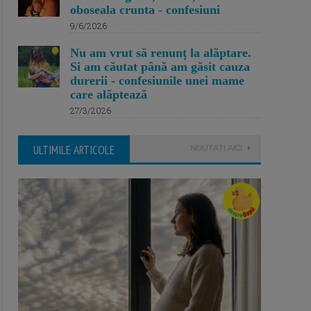
oboseala crunta - confesiuni
9/6/2026
Nu am vrut să renunț la alăptare.
Si am căutat până am găsit cauza
durerii - confesiunile unei mame
care alăptează
27/3/2026
ULTIMILE ARTICOLE
NOUTATI AICI