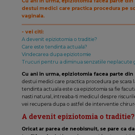
Cu ani in urma, epiziotomia facea parte din r
destui medici care practica procedura pe sc
vaginala.
- vei citi:
A devenit epiziotomia o traditie?
Care este tendinta actuala?
Vindecarea dupa epiziotomie
Trucuri pentru a diminua senzatiile neplacute 
Cu ani in urma, epiziotomia facea parte din 
destui medici care practica procedura pe scara l
tendinta actuala este ca epiziotomia sa fie facuta
nasti natural, intreaba-ti medicul despre riscuril
vei recupera dupa o astfel de interventie chirur
A devenit epiziotomia o traditie?
Oricat ar parea de neobisnuit, se pare ca d