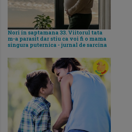
Nori in saptamana 33. Viitorul tata
m-a parasit dar stiu ca voi fi o mama
singura puternica - jurnal de sarcina