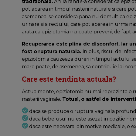
traditionala.
Ani la rand s-a considerat ca epizi
pot aparea in timpul nasterii naturale si care po
asemenea, se considera pana nu demult ca epizi
urinare si a rectului, care pot aparea in urma nas
arata ca epiziotomia nu poate preveni, de fapt 
Recuperarea este plina de disconfort, iar une
fost o ruptura naturala.
In plus, riscul de infe
epiziotomia cauzeaza dureri in timpul actului se
mare poate, de asemenea, sa contribuie la inco
Care este tendinta actuala?
Actualmente, epiziotomia nu mai reprezinta o ru
nasterii vaginale.
Totusi, o astfel de intervent
daca se produce o ruptura vaginala profun
daca bebelusul nu este asezat in pozitie no
daca este necesara, din motive medicale, o ex