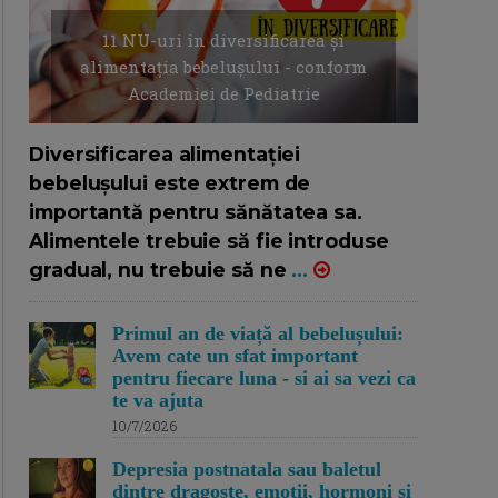
11 NU-uri in diversificarea și
alimentația bebelușului - conform
Academiei de Pediatrie
16/7/2026
AUTOR: EDITOR DC.
Diversificarea alimentației
bebelușului este extrem de
importantă pentru sănătatea sa.
Alimentele trebuie să fie introduse
gradual, nu trebuie să ne
...
Primul an de viață al bebelușului:
Avem cate un sfat important
pentru fiecare luna - si ai sa vezi ca
te va ajuta
10/7/2026
Depresia postnatala sau baletul
dintre dragoste, emotii, hormoni si