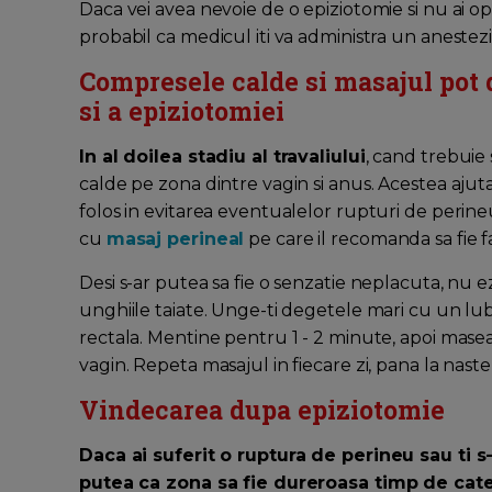
Daca vei avea nevoie de o epiziotomie si nu ai op
probabil ca medicul iti va administra un anestezi
Compresele calde si masajul pot 
si a epiziotomiei
In al doilea stadiu al travaliului
, cand trebuie
calde pe zona dintre vagin si anus. Acestea ajuta
folos in evitarea eventualelor rupturi de perin
cu
masaj perineal
pe care il recomanda sa fie fa
Desi s-ar putea sa fie o senzatie neplacuta, nu ezi
unghiile taiate. Unge-ti degetele mari cu un lubr
rectala. Mentine pentru 1 - 2 minute, apoi maseaz
vagin. Repeta masajul in fiecare zi, pana la nast
Vindecarea dupa epiziotomie
Daca ai suferit o ruptura de perineu sau ti s-
putea ca zona sa fie dureroasa timp de cat