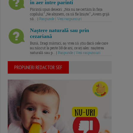
in aer intre parinti
Părinții spun deseori: „Noi nu ne certăm în fața
copilului.” „Ne abținem, ca să fie liniște.” „Avem grijă
să... |
Raspunde | Vezi raspunsuri
Naștere naturală sau prin
cezariană
Bună, Dragi mămici, aș vrea să știu dacă cele care
au născut la peste 38 de ani, ce ați ales: nașterea
naturală sau p... |
Raspunde | Vezi raspunsuri
PROPUNERI REDACTOR SEF