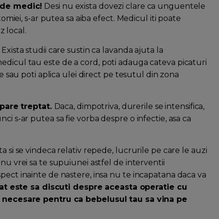
de medic!
Desi nu exista dovezi clare ca unguentele
tomiei, s-ar putea sa aiba efect. Medicul iti poate
 local.
Exista studii care sustin ca lavanda ajuta la
edicul tau este de a cord, poti adauga cateva picaturi
ie sau poti aplica ulei direct pe tesutul din zona
pare treptat.
Daca, dimpotriva, durerile se intensifica,
ci s-ar putea sa fie vorba despre o infectie, asa ca
a si se vindeca relativ repede, lucrurile pe care le auzi
nu vrei sa te supuiunei astfel de interventii
pect inainte de nastere, insa nu te incapatana daca va
at este sa discuti despre aceasta operatie cu
ii necesare pentru ca bebelusul tau sa vina pe