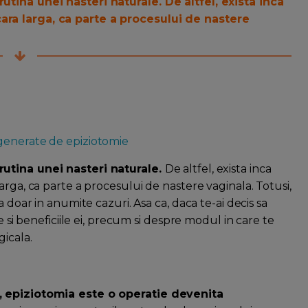
utina unei nasteri naturale. De altfel, exista inca
ara larga, ca parte a procesului de nastere
generate de epiziotomie
rutina unei nasteri naturale.
De altfel, exista inca
arga, ca parte a procesului de nastere vaginala. Totusi,
 doar in anumite cazuri. Asa ca, daca te-ai decis sa
e si beneficiile ei, precum si despre modul in care te
gicala.
a, epiziotomia este o operatie devenita