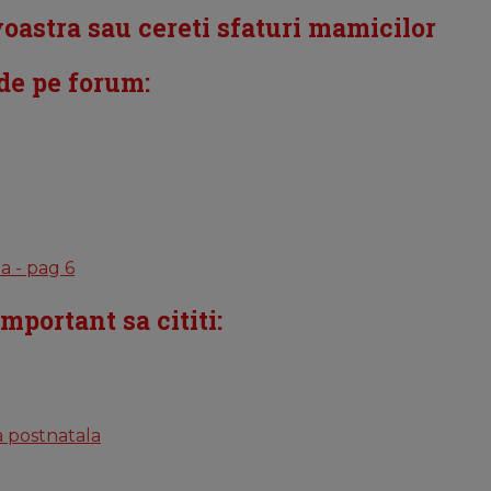
oastra sau cereti sfaturi mamicilor
 de pe forum:
a - pag 6
portant sa cititi:
ia postnatala