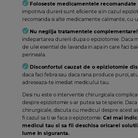
Foloseste medicamentele recomandate 
impotriva durerii sunt eficiente si in cazul epizio
recomanda si alte medicamente calmante, cu uz
Nu neglija tratamentele complementare!
indepartarea durerii dupa o epiziotomie. Daca m
de ulei esential de lavanda in apa in care faci ba
perineala.
Disconfortul cauzat de o epiziotomie dis
daca faci febra sau daca rana produce puroi, atun
adreseaza-te imediat medicului tau.
Desi nu este o interventie chirurgicala complicat
despre epiziotomie s-ar putea sa te sperie. Daca 
chirurgicale, discuta cu medicul despre acest as
fi cazul sa ti se faca o epiziotomie.
Cel mai indic
medicul tau si sa fii deschisa oricarei solut
lume in siguranta.