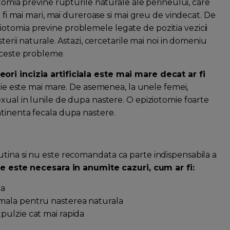
otomia previne rupturile naturale ale perineului, care
t fi mai mari, mai dureroase si mai greu de vindecat. De
otomia previne problemele legate de pozitia vezicii
terii naturale. Astazi, cercetarile mai noi in domeniu
aceste probleme.
ori incizia artificiala este mai mare decat ar fi
ctie este mai mare. De asemenea, la unele femei,
xual in lunile de dupa nastere. O epiziotomie foarte
ntinenta fecala dupa nastere.
tina si nu este recomandata ca parte indispensabila a
ie este necesara in anumite cazuri, cum ar fi:
da
rmala pentru nasterea naturala
pulzie cat mai rapida