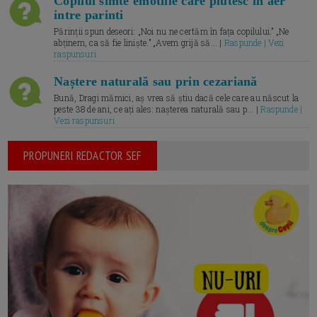
Copilul simte emotiile care plutesc in aer
intre parinti
Părinții spun deseori: „Noi nu ne certăm în fața copilului.” „Ne
abținem, ca să fie liniște.” „Avem grijă să... |
Raspunde | Vezi
raspunsuri
Naștere naturală sau prin cezariană
Bună, Dragi mămici, aș vrea să știu dacă cele care au născut la
peste 38 de ani, ce ați ales: nașterea naturală sau p... |
Raspunde |
Vezi raspunsuri
PROPUNERI REDACTOR SEF