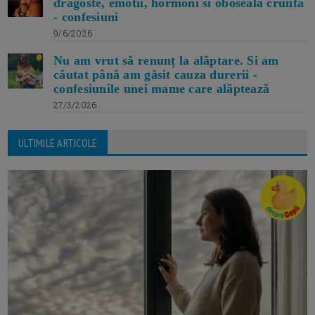
dragoste, emotii, hormoni si oboseala crunta
- confesiuni
9/6/2026
Nu am vrut să renunț la alăptare. Si am
căutat până am găsit cauza durerii -
confesiunile unei mame care alăptează
27/3/2026
ULTIMILE ARTICOLE