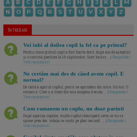
A
B
C
D
E
F
G
H
I
J
K
L
M
N
O
P
Q
R
S
T
U
V
X
Y
Z
ÎNTREBARI
Voi iubi al doilea copil la fel ca pe primul?
Pentru mine primul copil a fost foarte dorit, după ani de așteptări
și o sarcină pierduta la 16 săptămâni. Sunt însărc... |
Raspunde |
Vezi raspunsuri
Ne certăm mai des de când avem copil. E
normal?
De când a apărut copilul, parcă ne aprindem din orice. Un ton. O
remarcă. Cine s-a trezit din nou noaptea trecuta.... |
Raspunde |
Vezi raspunsuri
Cum ramanem un cuplu, nu doar parinti
După apariția copiilor, multe cupluri descoperă ceva ce nu se
spune prea des: relația se mută pe plan secund. ... |
Raspunde |
Vezi raspunsuri