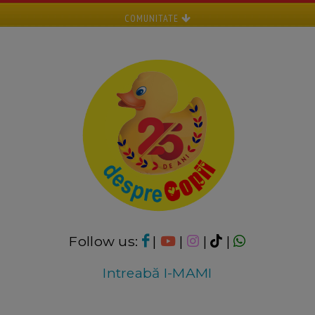
COMUNITATE
Follow us:
|
|
|
|
Intreabă I-MAMI