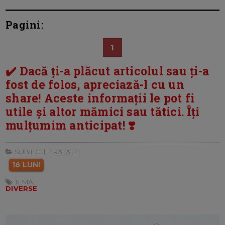
Pagini:
1
✔️ Dacă ți-a plăcut articolul sau ți-a
fost de folos, apreciază-l cu un
share! Aceste informații le pot fi
utile și altor mămici sau tătici. Îți
mulțumim anticipat! ❣️
SUBIECTE TRATATE:
18 LUNI
TEMA:
DIVERSE