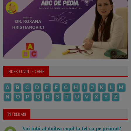
INDEX CUVINTE CHEIE
A
B
C
D
E
F
G
H
I
J
K
L
M
N
O
P
Q
R
S
T
U
V
X
Y
Z
ÎNTREBARI
Voi iubi al doilea copil la fel ca pe primul?