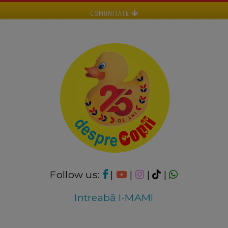
COMUNITATE
Follow us:
|
|
|
|
Intreabă I-MAMI