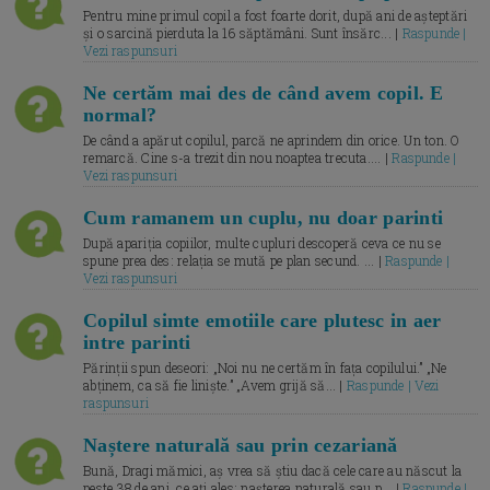
Pentru mine primul copil a fost foarte dorit, după ani de așteptări
și o sarcină pierduta la 16 săptămâni. Sunt însărc... |
Raspunde |
Vezi raspunsuri
Ne certăm mai des de când avem copil. E
normal?
De când a apărut copilul, parcă ne aprindem din orice. Un ton. O
remarcă. Cine s-a trezit din nou noaptea trecuta.... |
Raspunde |
Vezi raspunsuri
Cum ramanem un cuplu, nu doar parinti
După apariția copiilor, multe cupluri descoperă ceva ce nu se
spune prea des: relația se mută pe plan secund. ... |
Raspunde |
Vezi raspunsuri
Copilul simte emotiile care plutesc in aer
intre parinti
Părinții spun deseori: „Noi nu ne certăm în fața copilului.” „Ne
abținem, ca să fie liniște.” „Avem grijă să... |
Raspunde | Vezi
raspunsuri
Naștere naturală sau prin cezariană
Bună, Dragi mămici, aș vrea să știu dacă cele care au născut la
peste 38 de ani, ce ați ales: nașterea naturală sau p... |
Raspunde |