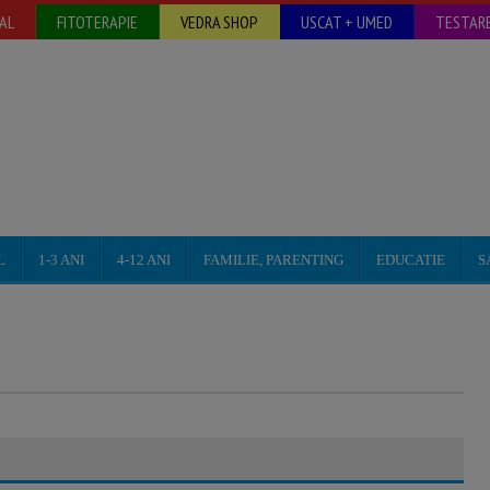
AL
FITOTERAPIE
VEDRA SHOP
USCAT + UMED
TESTARE
L
1-3 ANI
4-12 ANI
FAMILIE, PARENTING
EDUCATIE
S