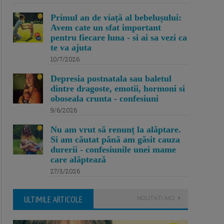
Primul an de viață al bebelușului:
Avem cate un sfat important
pentru fiecare luna - si ai sa vezi ca
te va ajuta
10/7/2026
Depresia postnatala sau baletul
dintre dragoste, emotii, hormoni si
oboseala crunta - confesiuni
9/6/2026
Nu am vrut să renunț la alăptare.
Si am căutat până am găsit cauza
durerii - confesiunile unei mame
care alăptează
27/3/2026
ULTIMILE ARTICOLE
NOUTATI AICI