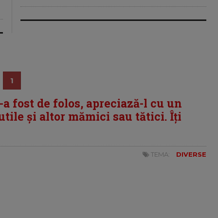
1
i-a fost de folos, apreciază-l cu un
tile și altor mămici sau tătici. Îți
TEMA:
DIVERSE