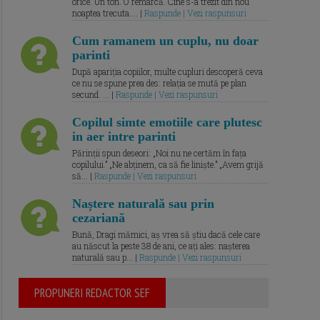
orice. Un ton. O remarcă. Cine s-a trezit din nou
noaptea trecuta.... |
Raspunde | Vezi raspunsuri
Cum ramanem un cuplu, nu doar
parinti
După apariția copiilor, multe cupluri descoperă ceva
ce nu se spune prea des: relația se mută pe plan
secund. ... |
Raspunde | Vezi raspunsuri
Copilul simte emotiile care plutesc
in aer intre parinti
Părinții spun deseori: „Noi nu ne certăm în fața
copilului.” „Ne abținem, ca să fie liniște.” „Avem grijă
să... |
Raspunde | Vezi raspunsuri
Naștere naturală sau prin
cezariană
Bună, Dragi mămici, aș vrea să știu dacă cele care
au născut la peste 38 de ani, ce ați ales: nașterea
naturală sau p... |
Raspunde | Vezi raspunsuri
PROPUNERI REDACTOR SEF