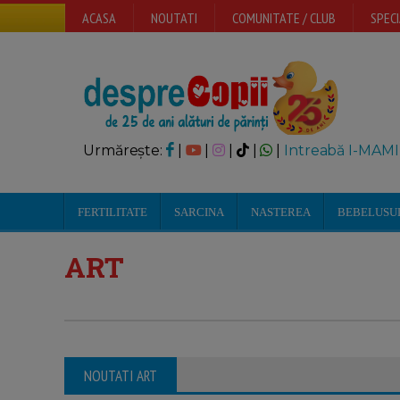
ACASA
NOUTATI
COMUNITATE / CLUB
SPECI
Urmărește:
|
|
|
|
|
Intreabă I-MAMI
FERTILITATE
SARCINA
NASTEREA
BEBELUSU
ART
NOUTATI ART