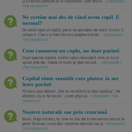
și o sarcină pierduta la 16 săptămâni. Sunt însărc... |
Raspunde |
Vezi raspunsuri
Ne certăm mai des de când avem copil. E
normal?
De când a apărut copilul, parcă ne aprindem din orice. Un ton. O
remarcă. Cine s-a trezit din nou noaptea trecuta.... |
Raspunde |
Vezi raspunsuri
Cum ramanem un cuplu, nu doar parinti
După apariția copiilor, multe cupluri descoperă ceva ce nu se
spune prea des: relația se mută pe plan secund. ... |
Raspunde |
Vezi raspunsuri
Copilul simte emotiile care plutesc in aer
intre parinti
Părinții spun deseori: „Noi nu ne certăm în fața copilului.” „Ne
abținem, ca să fie liniște.” „Avem grijă să... |
Raspunde | Vezi
raspunsuri
Naștere naturală sau prin cezariană
Bună, Dragi mămici, aș vrea să știu dacă cele care au născut la
peste 38 de ani, ce ați ales: nașterea naturală sau p... |
Raspunde |
Vezi raspunsuri