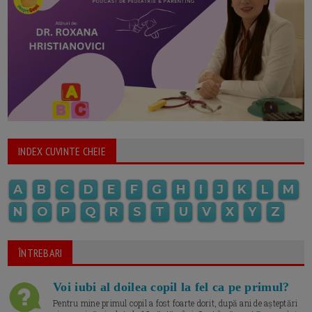
INDEX CUVINTE CHEIE
A
B
C
D
E
F
G
H
I
J
K
L
M
N
O
P
Q
R
S
T
U
V
X
Y
Z
ÎNTREBARI
Voi iubi al doilea copil la fel ca pe primul?
Pentru mine primul copil a fost foarte dorit, după ani de așteptări