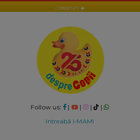
COMUNITATE
Follow us:
|
|
|
|
Intreabă I-MAMI