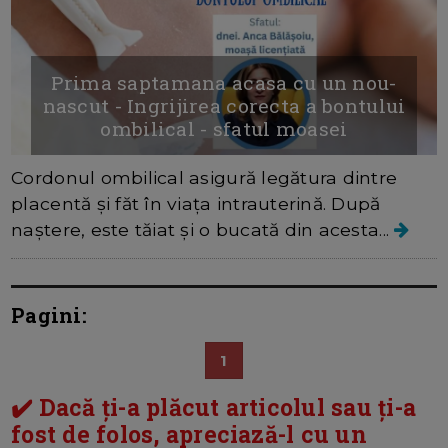
Prima saptamana acasa cu un nou-
nascut - Ingrijirea corecta a bontului
ombilical - sfatul moasei
Cordonul ombilical asigură legătura dintre
placentă şi făt în viaţa intrauterină. După
naştere, este tăiat şi o bucată din acesta...
Pagini:
1
✔️ Dacă ți-a plăcut articolul sau ți-a
fost de folos, apreciază-l cu un