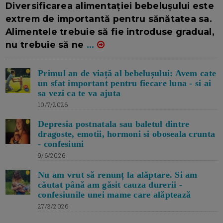
Diversificarea alimentației bebelușului este
extrem de importantă pentru sănătatea sa.
Alimentele trebuie să fie introduse gradual,
nu trebuie să ne
...
Primul an de viață al bebelușului: Avem cate
un sfat important pentru fiecare luna - si ai
sa vezi ca te va ajuta
10/7/2026
Depresia postnatala sau baletul dintre
dragoste, emotii, hormoni si oboseala crunta
- confesiuni
9/6/2026
Nu am vrut să renunț la alăptare. Si am
căutat până am găsit cauza durerii -
confesiunile unei mame care alăptează
27/3/2026