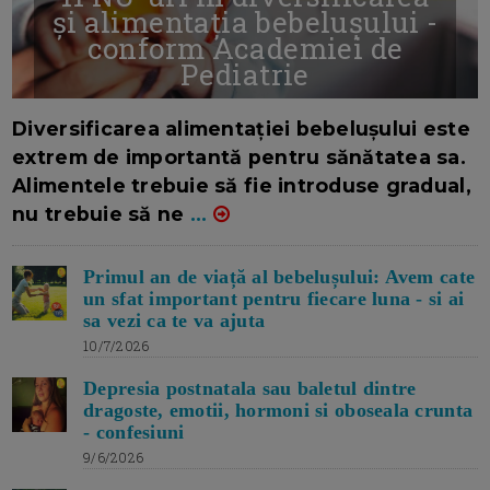
și alimentația bebelușului -
conform Academiei de
Pediatrie
16/7/2026
AUTOR: EDITOR DC.
Diversificarea alimentației bebelușului este
extrem de importantă pentru sănătatea sa.
Alimentele trebuie să fie introduse gradual,
nu trebuie să ne
...
Primul an de viață al bebelușului: Avem cate
un sfat important pentru fiecare luna - si ai
sa vezi ca te va ajuta
10/7/2026
Depresia postnatala sau baletul dintre
dragoste, emotii, hormoni si oboseala crunta
- confesiuni
9/6/2026