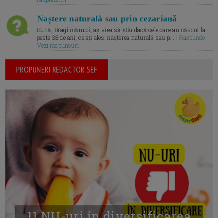
Naștere naturală sau prin cezariană
Bună, Dragi mămici, aș vrea să știu dacă cele care au născut la
peste 38 de ani, ce ați ales: nașterea naturală sau p... |
Raspunde |
Vezi raspunsuri
PROPUNERI REDACTOR SEF
11 NU-uri in diversificarea