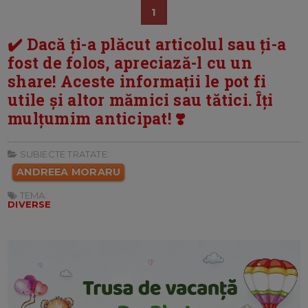
1
✔️ Dacă ți-a plăcut articolul sau ți-a
fost de folos, apreciază-l cu un
share! Aceste informații le pot fi
utile și altor mămici sau tătici. Îți
mulțumim anticipat! ❣️
SUBIECTE TRATATE:
ANDREEA MORARU
TEMA:
DIVERSE