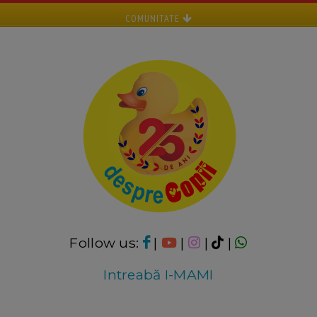
COMUNITATE
Follow us:
|
|
|
|
Intreabă I-MAMI