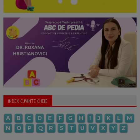
INDEX CUVINTE CHEIE
A
B
C
D
E
F
G
H
I
J
K
L
M
N
O
P
Q
R
S
T
U
V
X
Y
Z