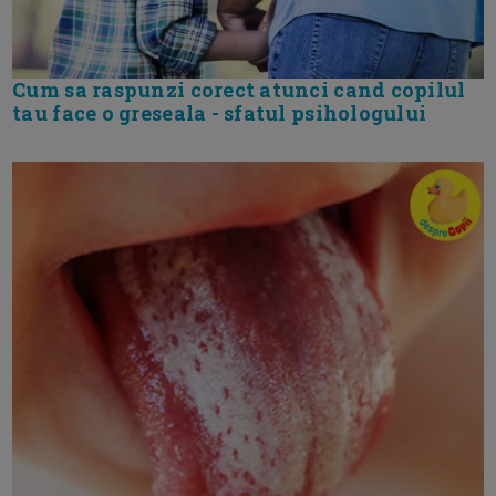
Cum sa raspunzi corect atunci cand copilul
tau face o greseala - sfatul psihologului