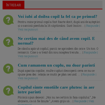
ÎNTREBARI
Voi iubi al doilea copil la fel ca pe primul?
Pentru mine primul copil a fost foarte dorit, după ani de așteptări
și o sarcină pierduta la 16 săptămâni. Sunt însărc... |
Raspunde |
Vezi raspunsuri
Ne certăm mai des de când avem copil. E
normal?
De când a apărut copilul, parcă ne aprindem din orice. Un ton. O
remarcă. Cine s-a trezit din nou noaptea trecuta.... |
Raspunde |
Vezi raspunsuri
Cum ramanem un cuplu, nu doar parinti
După apariția copiilor, multe cupluri descoperă ceva ce nu se
spune prea des: relația se mută pe plan secund. ... |
Raspunde |
Vezi raspunsuri
Copilul simte emotiile care plutesc in aer
intre parinti
Părinții spun deseori: „Noi nu ne certăm în fața copilului.” „Ne
abținem, ca să fie liniște.” „Avem grijă să... |
Raspunde | Vezi
raspunsuri