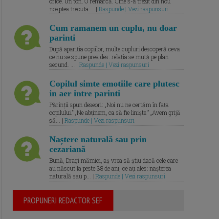
orice. Un ton. O remarcă. Cine s-a trezit din nou
noaptea trecuta.... |
Raspunde | Vezi raspunsuri
Cum ramanem un cuplu, nu doar
parinti
După apariția copiilor, multe cupluri descoperă ceva
ce nu se spune prea des: relația se mută pe plan
secund. ... |
Raspunde | Vezi raspunsuri
Copilul simte emotiile care plutesc
in aer intre parinti
Părinții spun deseori: „Noi nu ne certăm în fața
copilului.” „Ne abținem, ca să fie liniște.” „Avem grijă
să... |
Raspunde | Vezi raspunsuri
Naștere naturală sau prin
cezariană
Bună, Dragi mămici, aș vrea să știu dacă cele care
au născut la peste 38 de ani, ce ați ales: nașterea
naturală sau p... |
Raspunde | Vezi raspunsuri
PROPUNERI REDACTOR SEF