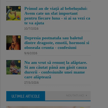
Primul an de viață al bebelușului:
Avem cate un sfat important
pentru fiecare luna - si ai sa vezi ca
te va ajuta
10/7/2026
Depresia postnatala sau baletul
dintre dragoste, emotii, hormoni si
oboseala crunta - confesiuni
9/6/2026
Nu am vrut să renunț la alăptare.
Si am căutat până am găsit cauza
durerii - confesiunile unei mame
care alăptează
27/3/2026
ULTIMILE ARTICOLE
NOUTATI AICI