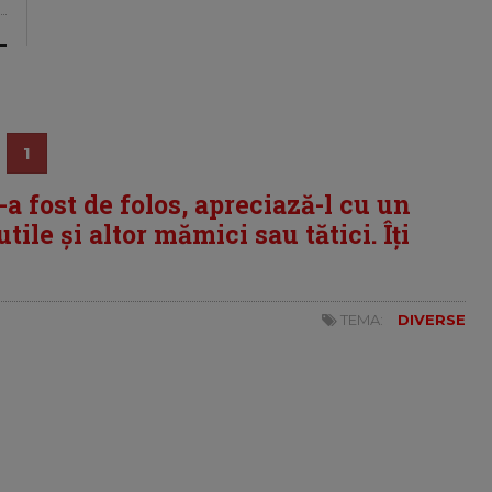
1
i-a fost de folos, apreciază-l cu un
tile și altor mămici sau tătici. Îți
TEMA:
DIVERSE