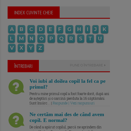
INDEX CUVINTE CHEIE
A
B
C
D
E
F
G
H
I
J
K
L
M
N
O
P
Q
R
S
T
U
V
X
Y
Z
ÎNTREBARI
PUNE O ÎNTREBARE
Voi iubi al doilea copil la fel ca pe
primul?
Pentru mine primul copil a fost foarte dorit, după ani
de așteptări și o sarcină pierduta la 16 săptămâni.
Sunt însărc... |
Raspunde | Vezi raspunsuri
Ne certăm mai des de când avem
copil. E normal?
De când a apărut copilul, parcă ne aprindem din