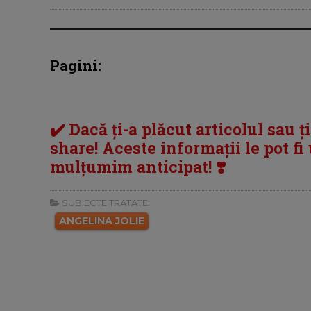
Pagini:
✔️ Dacă ți-a plăcut articolul sau ț
share! Aceste informații le pot fi u
mulțumim anticipat! ❣️
SUBIECTE TRATATE:
ANGELINA JOLIE