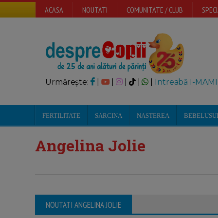
ACASA
NOUTATI
COMUNITATE / CLUB
SPECI
Urmărește:
|
|
|
|
|
Intreabă I-MAMI
FERTILITATE
SARCINA
NASTEREA
BEBELUSU
Angelina Jolie
NOUTATI ANGELINA JOLIE