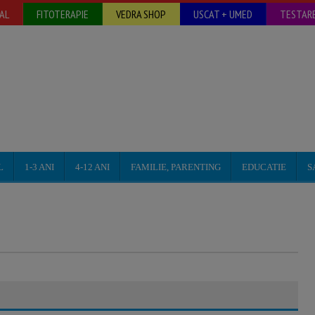
AL
FITOTERAPIE
VEDRA SHOP
USCAT + UMED
TESTARE
L
1-3 ANI
4-12 ANI
FAMILIE, PARENTING
EDUCATIE
S