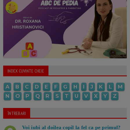
INDEX CUVINTE CHEIE
A
B
C
D
E
F
G
H
I
J
K
L
M
N
O
P
Q
R
S
T
U
V
X
Y
Z
ÎNTREBARI
Voi iubi al doilea copil la fel ca pe primul?