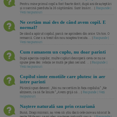
Pentru mine primul copil a fost foarte dorit, după ani de așteptări
și o sarcină pierduta la 16 săptămâni. Sunt însărc... |
Raspunde |
Vezi raspunsuri
Ne certăm mai des de când avem copil. E
normal?
De când a apărut copilul, parcă ne aprindem din orice. Un ton. O
remarcă. Cine s-a trezit din nou noaptea trecuta.... |
Raspunde |
Vezi raspunsuri
Cum ramanem un cuplu, nu doar parinti
După apariția copiilor, multe cupluri descoperă ceva ce nu se
spune prea des: relația se mută pe plan secund. ... |
Raspunde |
Vezi raspunsuri
Copilul simte emotiile care plutesc in aer
intre parinti
Părinții spun deseori: „Noi nu ne certăm în fața copilului.” „Ne
abținem, ca să fie liniște.” „Avem grijă să... |
Raspunde | Vezi
raspunsuri
Naștere naturală sau prin cezariană
Bună, Dragi mămici, aș vrea să știu dacă cele care au născut la
peste 38 de ani, ce ați ales: nașterea naturală sau p... |
Raspunde |