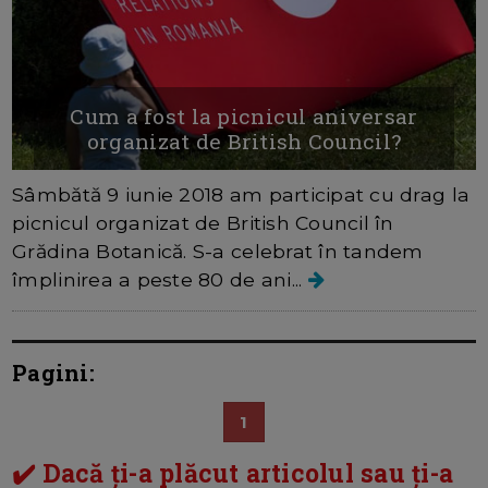
Cum a fost la picnicul aniversar
organizat de British Council?
Sâmbătă 9 iunie 2018 am participat cu drag la
picnicul organizat de British Council în
Grădina Botanică. S-a celebrat în tandem
împlinirea a peste 80 de ani...
Pagini:
1
✔️ Dacă ți-a plăcut articolul sau ți-a