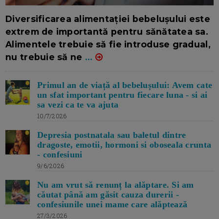
16/7/2026
AUTOR: EDITOR DC.
Diversificarea alimentației bebelușului este
extrem de importantă pentru sănătatea sa.
Alimentele trebuie să fie introduse gradual,
nu trebuie să ne
...
Primul an de viață al bebelușului: Avem cate
un sfat important pentru fiecare luna - si ai
sa vezi ca te va ajuta
10/7/2026
Depresia postnatala sau baletul dintre
dragoste, emotii, hormoni si oboseala crunta
- confesiuni
9/6/2026
Nu am vrut să renunț la alăptare. Si am
căutat până am găsit cauza durerii -
confesiunile unei mame care alăptează
27/3/2026