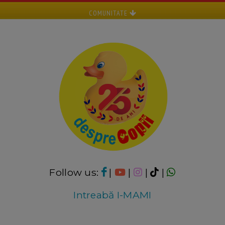
COMUNITATE
Follow us:
|
|
|
|
Intreabă I-MAMI