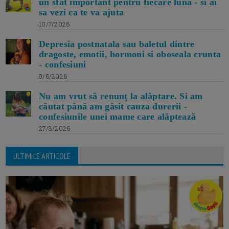
un sfat important pentru fiecare luna - si ai
sa vezi ca te va ajuta
10/7/2026
Depresia postnatala sau baletul dintre
dragoste, emotii, hormoni si oboseala crunta
- confesiuni
9/6/2026
Nu am vrut să renunț la alăptare. Si am
căutat până am găsit cauza durerii -
confesiunile unei mame care alăptează
27/3/2026
ULTIMILE ARTICOLE