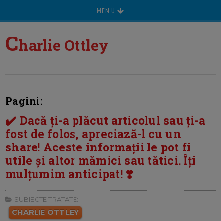
MENIU
C
harlie Ottley
Pagini:
✔️ Dacă ți-a plăcut articolul sau ți-a
fost de folos, apreciază-l cu un
share! Aceste informații le pot fi
utile și altor mămici sau tătici. Îți
mulțumim anticipat! ❣️
SUBIECTE TRATATE:
CHARLIE OTTLEY