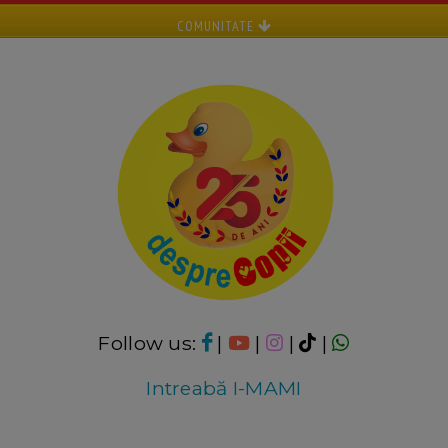
COMUNITATE
Follow us:
|
|
|
|
Intreabă I-MAMI