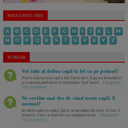
INDEX CUVINTE CHEIE
A
B
C
D
E
F
G
H
I
J
K
L
M
N
O
P
Q
R
S
T
U
V
X
Y
Z
ÎNTREBARI
Voi iubi al doilea copil la fel ca pe primul?
Pentru mine primul copil a fost foarte dorit, după ani de așteptări
și o sarcină pierduta la 16 săptămâni. Sunt însărc... |
Raspunde |
Vezi raspunsuri
Ne certăm mai des de când avem copil. E
normal?
De când a apărut copilul, parcă ne aprindem din orice. Un ton. O
remarcă. Cine s-a trezit din nou noaptea trecuta.... |
Raspunde |
Vezi raspunsuri