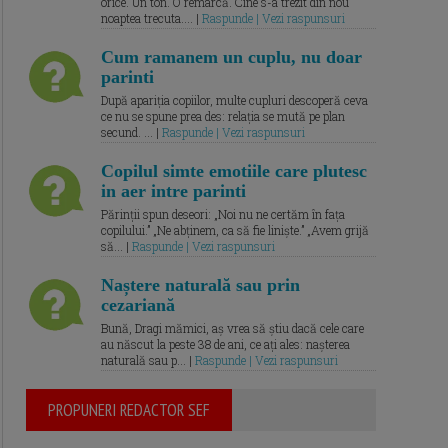
orice. Un ton. O remarcă. Cine s-a trezit din nou
noaptea trecuta.... |
Raspunde | Vezi raspunsuri
Cum ramanem un cuplu, nu doar
parinti
După apariția copiilor, multe cupluri descoperă ceva
ce nu se spune prea des: relația se mută pe plan
secund. ... |
Raspunde | Vezi raspunsuri
Copilul simte emotiile care plutesc
in aer intre parinti
Părinții spun deseori: „Noi nu ne certăm în fața
copilului.” „Ne abținem, ca să fie liniște.” „Avem grijă
să... |
Raspunde | Vezi raspunsuri
Naștere naturală sau prin
cezariană
Bună, Dragi mămici, aș vrea să știu dacă cele care
au născut la peste 38 de ani, ce ați ales: nașterea
naturală sau p... |
Raspunde | Vezi raspunsuri
PROPUNERI REDACTOR SEF