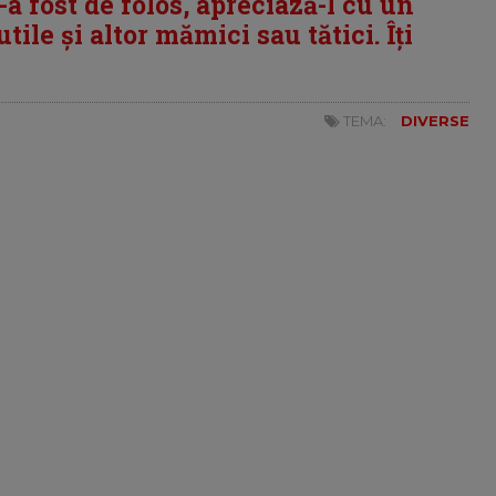
i-a fost de folos, apreciază-l cu un
tile și altor mămici sau tătici. Îți
TEMA:
DIVERSE