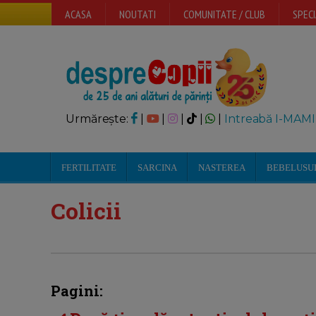
ACASA
NOUTATI
COMUNITATE / CLUB
SPECI
Urmărește:
|
|
|
|
|
Intreabă I-MAMI
FERTILITATE
SARCINA
NASTEREA
BEBELUSU
Colicii
Pagini: