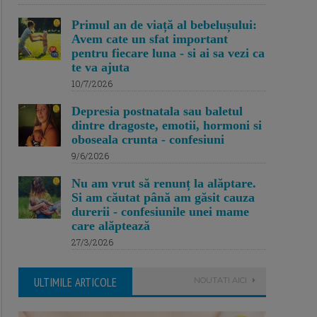
Primul an de viață al bebelușului:
Avem cate un sfat important
pentru fiecare luna - si ai sa vezi ca
te va ajuta
10/7/2026
Depresia postnatala sau baletul
dintre dragoste, emotii, hormoni si
oboseala crunta - confesiuni
9/6/2026
Nu am vrut să renunț la alăptare.
Si am căutat până am găsit cauza
durerii - confesiunile unei mame
care alăptează
27/3/2026
ULTIMILE ARTICOLE
NOUTATI AICI