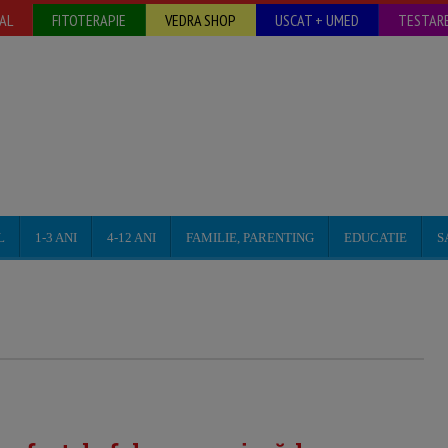
AL
FITOTERAPIE
VEDRA SHOP
USCAT + UMED
TESTARE
L
1-3 ANI
4-12 ANI
FAMILIE, PARENTING
EDUCATIE
S