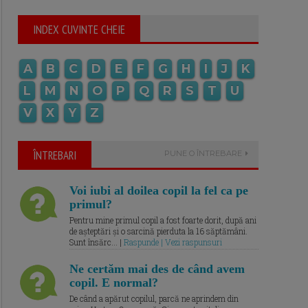
INDEX CUVINTE CHEIE
A
B
C
D
E
F
G
H
I
J
K
L
M
N
O
P
Q
R
S
T
U
V
X
Y
Z
ÎNTREBARI
PUNE O ÎNTREBARE
Voi iubi al doilea copil la fel ca pe
primul?
Pentru mine primul copil a fost foarte dorit, după ani
de așteptări și o sarcină pierduta la 16 săptămâni.
Sunt însărc... |
Raspunde | Vezi raspunsuri
Ne certăm mai des de când avem
copil. E normal?
De când a apărut copilul, parcă ne aprindem din