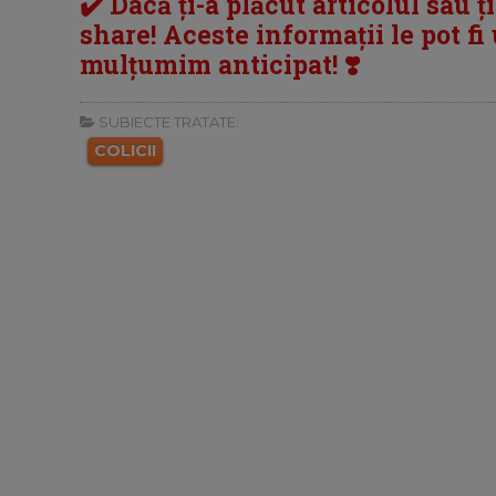
✔️ Dacă ți-a plăcut articolul sau ț
share! Aceste informații le pot fi u
mulțumim anticipat! ❣️
SUBIECTE TRATATE:
COLICII