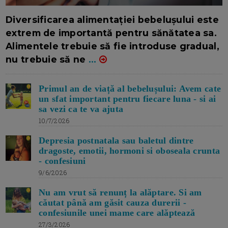
16/7/2026
AUTOR: EDITOR DC.
Diversificarea alimentației bebelușului este
extrem de importantă pentru sănătatea sa.
Alimentele trebuie să fie introduse gradual,
nu trebuie să ne
...
Primul an de viață al bebelușului: Avem cate
un sfat important pentru fiecare luna - si ai
sa vezi ca te va ajuta
10/7/2026
Depresia postnatala sau baletul dintre
dragoste, emotii, hormoni si oboseala crunta
- confesiuni
9/6/2026
Nu am vrut să renunț la alăptare. Si am
căutat până am găsit cauza durerii -
confesiunile unei mame care alăptează
27/3/2026