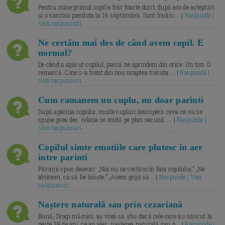
Pentru mine primul copil a fost foarte dorit, după ani de așteptări
și o sarcină pierduta la 16 săptămâni. Sunt însărc... |
Raspunde |
Vezi raspunsuri
Ne certăm mai des de când avem copil. E
normal?
De când a apărut copilul, parcă ne aprindem din orice. Un ton. O
remarcă. Cine s-a trezit din nou noaptea trecuta.... |
Raspunde |
Vezi raspunsuri
Cum ramanem un cuplu, nu doar parinti
După apariția copiilor, multe cupluri descoperă ceva ce nu se
spune prea des: relația se mută pe plan secund. ... |
Raspunde |
Vezi raspunsuri
Copilul simte emotiile care plutesc in aer
intre parinti
Părinții spun deseori: „Noi nu ne certăm în fața copilului.” „Ne
abținem, ca să fie liniște.” „Avem grijă să... |
Raspunde | Vezi
raspunsuri
Naștere naturală sau prin cezariană
Bună, Dragi mămici, aș vrea să știu dacă cele care au născut la
peste 38 de ani, ce ați ales: nașterea naturală sau p... |
Raspunde |