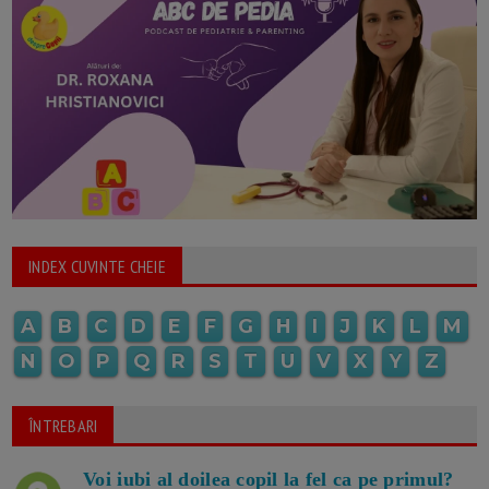
INDEX CUVINTE CHEIE
A
B
C
D
E
F
G
H
I
J
K
L
M
N
O
P
Q
R
S
T
U
V
X
Y
Z
ÎNTREBARI
Voi iubi al doilea copil la fel ca pe primul?