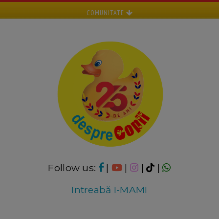
COMUNITATE
Follow us:
|
|
|
|
Intreabă I-MAMI