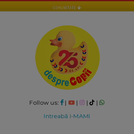
COMUNITATE
Follow us:
|
|
|
|
Intreabă I-MAMI