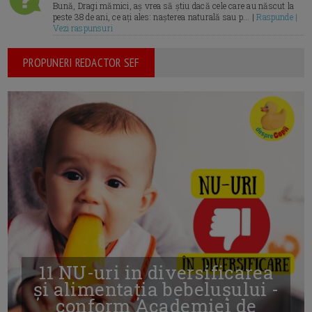
Bună, Dragi mămici, aș vrea să știu dacă cele care au născut la
peste 38 de ani, ce ați ales: nașterea naturală sau p... |
Raspunde |
Vezi raspunsuri
PROPUNERI REDACTOR SEF
11 NU-uri in diversificarea
și alimentația bebelușului -
conform Academiei de