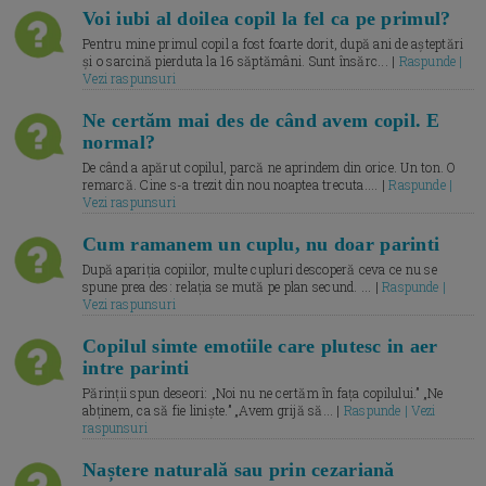
Voi iubi al doilea copil la fel ca pe primul?
Pentru mine primul copil a fost foarte dorit, după ani de așteptări
și o sarcină pierduta la 16 săptămâni. Sunt însărc... |
Raspunde |
Vezi raspunsuri
Ne certăm mai des de când avem copil. E
normal?
De când a apărut copilul, parcă ne aprindem din orice. Un ton. O
remarcă. Cine s-a trezit din nou noaptea trecuta.... |
Raspunde |
Vezi raspunsuri
Cum ramanem un cuplu, nu doar parinti
După apariția copiilor, multe cupluri descoperă ceva ce nu se
spune prea des: relația se mută pe plan secund. ... |
Raspunde |
Vezi raspunsuri
Copilul simte emotiile care plutesc in aer
intre parinti
Părinții spun deseori: „Noi nu ne certăm în fața copilului.” „Ne
abținem, ca să fie liniște.” „Avem grijă să... |
Raspunde | Vezi
raspunsuri
Naștere naturală sau prin cezariană