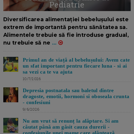
Pediatrie
16/7/2026
AUTOR: EDITOR DC.
Diversificarea alimentației bebelușului este
extrem de importantă pentru sănătatea sa.
Alimentele trebuie să fie introduse gradual,
nu trebuie să ne
...
Primul an de viață al bebelușului: Avem cate
un sfat important pentru fiecare luna - si ai
sa vezi ca te va ajuta
10/7/2026
Depresia postnatala sau baletul dintre
dragoste, emotii, hormoni si oboseala crunta
- confesiuni
9/6/2026
Nu am vrut să renunț la alăptare. Si am
căutat până am găsit cauza durerii -
confesiunile unei mame care alăptează