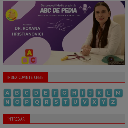
INDEX CUVINTE CHEIE
A
B
C
D
E
F
G
H
I
J
K
L
M
N
O
P
Q
R
S
T
U
V
X
Y
Z
ÎNTREBARI