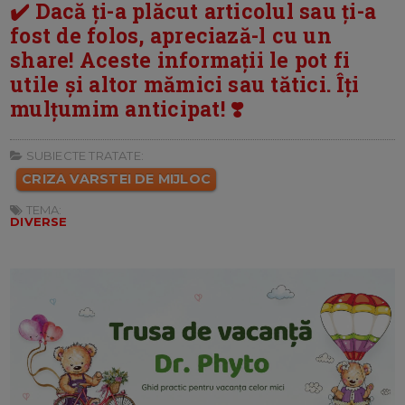
✔️ Dacă ți-a plăcut articolul sau ți-a
fost de folos, apreciază-l cu un
share! Aceste informații le pot fi
utile și altor mămici sau tătici. Îți
mulțumim anticipat! ❣️
SUBIECTE TRATATE:
CRIZA VARSTEI DE MIJLOC
TEMA:
DIVERSE