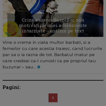
Criza varstei de mijloc sau
motivatiile unei adolescente
intarziate - analiza pe text
Vine o vreme in viata multor barbati, si a
femeilor cu care acestia traiesc, cand lucrurile
par sa o ia razna de tot. Barbatul matur pe
care credeai ca-l cunosti ca pe propriul tau
buzunar – sau...
Pagini:
1