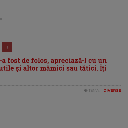
1
i-a fost de folos, apreciază-l cu un
tile și altor mămici sau tătici. Îți
TEMA:
DIVERSE