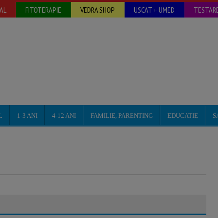
AL
FITOTERAPIE
VEDRA SHOP
USCAT + UMED
TESTARE
L
1-3 ANI
4-12 ANI
FAMILIE, PARENTING
EDUCATIE
S