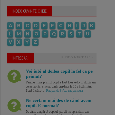
INDEX CUVINTE CHEIE
A
B
C
D
E
F
G
H
I
J
K
L
M
N
O
P
Q
R
S
T
U
V
X
Y
Z
ÎNTREBARI
PUNE O ÎNTREBARE
Voi iubi al doilea copil la fel ca pe
primul?
Pentru mine primul copil a fost foarte dorit, după ani
de așteptări și o sarcină pierduta la 16 săptămâni.
Sunt însărc... |
Raspunde | Vezi raspunsuri
Ne certăm mai des de când avem
copil. E normal?
De când a apărut copilul, parcă ne aprindem din