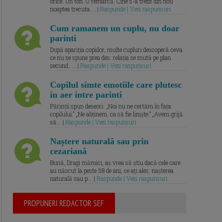
orice. Un ton. O remarcă. Cine s-a trezit din nou
noaptea trecuta.... |
Raspunde | Vezi raspunsuri
Cum ramanem un cuplu, nu doar
parinti
După apariția copiilor, multe cupluri descoperă ceva
ce nu se spune prea des: relația se mută pe plan
secund. ... |
Raspunde | Vezi raspunsuri
Copilul simte emotiile care plutesc
in aer intre parinti
Părinții spun deseori: „Noi nu ne certăm în fața
copilului.” „Ne abținem, ca să fie liniște.” „Avem grijă
să... |
Raspunde | Vezi raspunsuri
Naștere naturală sau prin
cezariană
Bună, Dragi mămici, aș vrea să știu dacă cele care
au născut la peste 38 de ani, ce ați ales: nașterea
naturală sau p... |
Raspunde | Vezi raspunsuri
PROPUNERI REDACTOR SEF