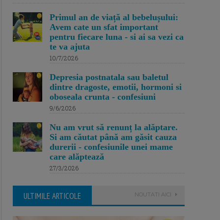
Primul an de viață al bebelușului:
Avem cate un sfat important
pentru fiecare luna - si ai sa vezi ca
te va ajuta
10/7/2026
Depresia postnatala sau baletul
dintre dragoste, emotii, hormoni si
oboseala crunta - confesiuni
9/6/2026
Nu am vrut să renunț la alăptare.
Si am căutat până am găsit cauza
durerii - confesiunile unei mame
care alăptează
27/3/2026
ULTIMILE ARTICOLE
NOUTATI AICI