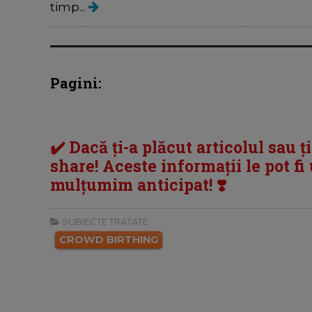
timp...
Pagini:
✔️ Dacă ți-a plăcut articolul sau ț
share! Aceste informații le pot fi u
mulțumim anticipat! ❣️
SUBIECTE TRATATE:
CROWD BIRTHING