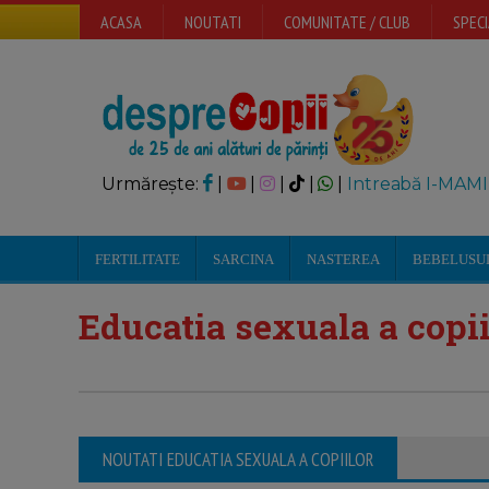
ACASA
NOUTATI
COMUNITATE / CLUB
SPECI
Urmărește:
|
|
|
|
|
Intreabă I-MAMI
FERTILITATE
SARCINA
NASTEREA
BEBELUSU
Educatia sexuala a copii
NOUTATI EDUCATIA SEXUALA A COPIILOR