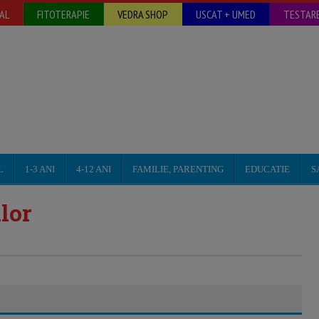
AL
FITOTERAPIE
VEDRA SHOP
USCAT + UMED
TESTARE
L
1-3 ANI
4-12 ANI
FAMILIE, PARENTING
EDUCATIE
S
lor