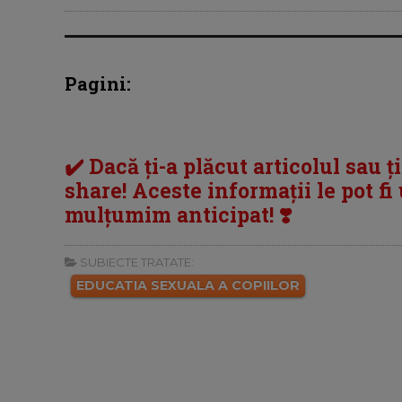
Pagini:
✔️ Dacă ți-a plăcut articolul sau ț
share! Aceste informații le pot fi u
mulțumim anticipat! ❣️
SUBIECTE TRATATE:
EDUCATIA SEXUALA A COPIILOR