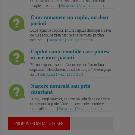
orice. Un ton. O remarcă. Cine s-a trezit din nou
noaptea trecuta.... |
Raspunde | Vezi raspunsuri
Cum ramanem un cuplu, nu doar
parinti
După apariția copiilor, multe cupluri descoperă ceva
ce nu se spune prea des: relația se mută pe plan
secund. ... |
Raspunde | Vezi raspunsuri
Copilul simte emotiile care plutesc
in aer intre parinti
Părinții spun deseori: „Noi nu ne certăm în fața
copilului.” „Ne abținem, ca să fie liniște.” „Avem grijă
să... |
Raspunde | Vezi raspunsuri
Naștere naturală sau prin
cezariană
Bună, Dragi mămici, aș vrea să știu dacă cele care
au născut la peste 38 de ani, ce ați ales: nașterea
naturală sau p... |
Raspunde | Vezi raspunsuri
PROPUNERI REDACTOR SEF