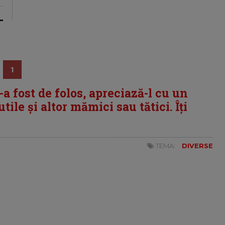
1
i-a fost de folos, apreciază-l cu un
tile și altor mămici sau tătici. Îți
TEMA:
DIVERSE