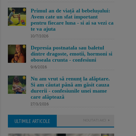
Primul an de viață al bebelușului:
Avem cate un sfat important
pentru fiecare luna - si ai sa vezi ca
te va ajuta
10/7/2026
Depresia postnatala sau baletul
dintre dragoste, emotii, hormoni si
oboseala crunta - confesiuni
9/6/2026
Nu am vrut să renunț la alăptare.
Si am căutat până am găsit cauza
durerii - confesiunile unei mame
care alăptează
27/3/2026
ULTIMILE ARTICOLE
NOUTATI AICI