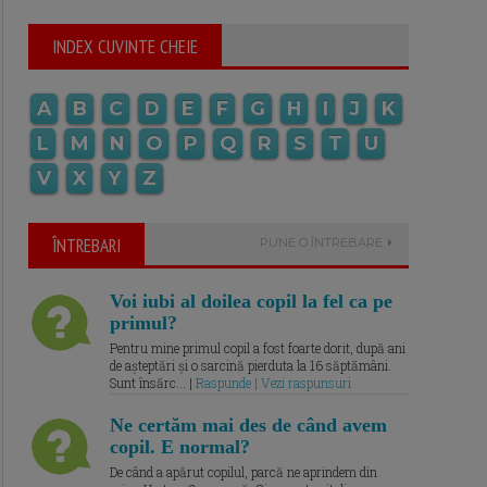
INDEX CUVINTE CHEIE
A
B
C
D
E
F
G
H
I
J
K
L
M
N
O
P
Q
R
S
T
U
V
X
Y
Z
ÎNTREBARI
PUNE O ÎNTREBARE
Voi iubi al doilea copil la fel ca pe
primul?
Pentru mine primul copil a fost foarte dorit, după ani
de așteptări și o sarcină pierduta la 16 săptămâni.
Sunt însărc... |
Raspunde | Vezi raspunsuri
Ne certăm mai des de când avem
copil. E normal?
De când a apărut copilul, parcă ne aprindem din