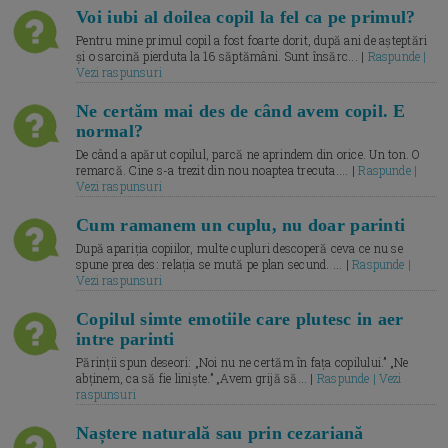
Voi iubi al doilea copil la fel ca pe primul?
Pentru mine primul copil a fost foarte dorit, după ani de așteptări
și o sarcină pierduta la 16 săptămâni. Sunt însărc... |
Raspunde |
Vezi raspunsuri
Ne certăm mai des de când avem copil. E
normal?
De când a apărut copilul, parcă ne aprindem din orice. Un ton. O
remarcă. Cine s-a trezit din nou noaptea trecuta.... |
Raspunde |
Vezi raspunsuri
Cum ramanem un cuplu, nu doar parinti
După apariția copiilor, multe cupluri descoperă ceva ce nu se
spune prea des: relația se mută pe plan secund. ... |
Raspunde |
Vezi raspunsuri
Copilul simte emotiile care plutesc in aer
intre parinti
Părinții spun deseori: „Noi nu ne certăm în fața copilului.” „Ne
abținem, ca să fie liniște.” „Avem grijă să... |
Raspunde | Vezi
raspunsuri
Naștere naturală sau prin cezariană