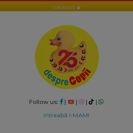
COMUNITATE
Follow us:
|
|
|
|
Intreabă I-MAMI