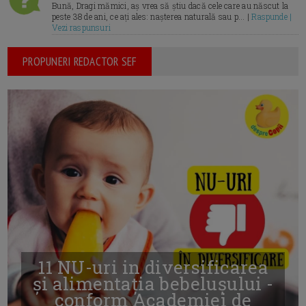
Bună, Dragi mămici, aș vrea să știu dacă cele care au născut la
peste 38 de ani, ce ați ales: nașterea naturală sau p... |
Raspunde |
Vezi raspunsuri
PROPUNERI REDACTOR SEF
11 NU-uri in diversificarea
și alimentația bebelușului -
conform Academiei de