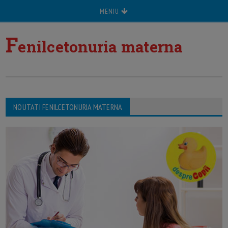
MENIU
F
enilcetonuria materna
NOUTATI FENILCETONURIA MATERNA