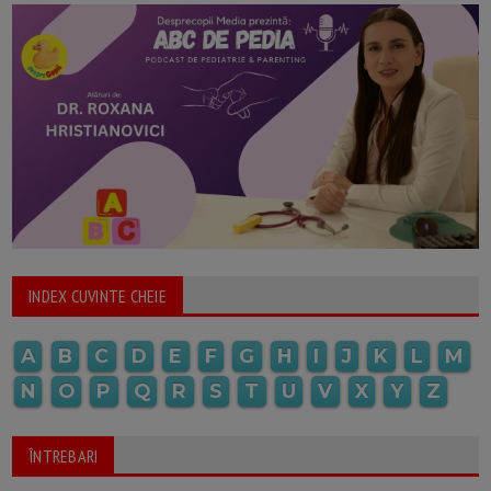
INDEX CUVINTE CHEIE
A
B
C
D
E
F
G
H
I
J
K
L
M
N
O
P
Q
R
S
T
U
V
X
Y
Z
ÎNTREBARI