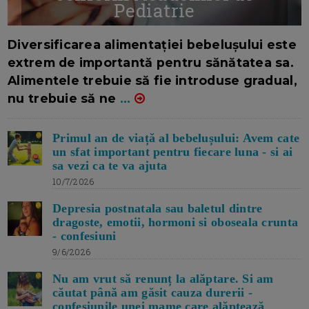
Pediatrie
16/7/2026
AUTOR: EDITOR DC.
Diversificarea alimentației bebelușului este
extrem de importantă pentru sănătatea sa.
Alimentele trebuie să fie introduse gradual,
nu trebuie să ne
...
Primul an de viață al bebelușului: Avem cate
un sfat important pentru fiecare luna - si ai
sa vezi ca te va ajuta
10/7/2026
Depresia postnatala sau baletul dintre
dragoste, emotii, hormoni si oboseala crunta
- confesiuni
9/6/2026
Nu am vrut să renunț la alăptare. Si am
căutat până am găsit cauza durerii -
confesiunile unei mame care alăptează