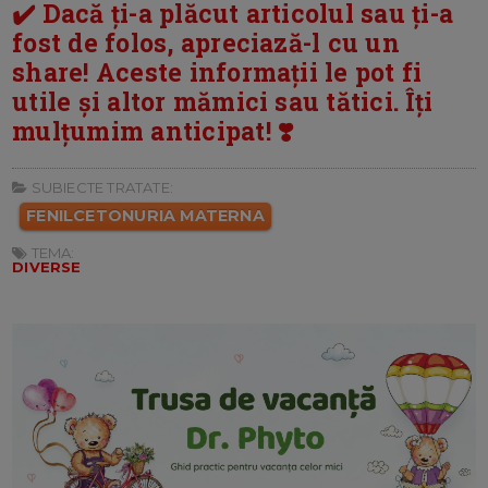
✔️ Dacă ți-a plăcut articolul sau ți-a
fost de folos, apreciază-l cu un
share! Aceste informații le pot fi
utile și altor mămici sau tătici. Îți
mulțumim anticipat! ❣️
SUBIECTE TRATATE:
FENILCETONURIA MATERNA
TEMA:
DIVERSE