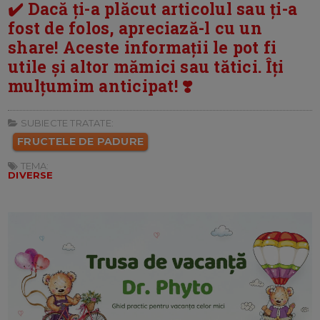
✔️ Dacă ți-a plăcut articolul sau ți-a
fost de folos, apreciază-l cu un
share! Aceste informații le pot fi
utile și altor mămici sau tătici. Îți
mulțumim anticipat! ❣️
SUBIECTE TRATATE:
FRUCTELE DE PADURE
TEMA:
DIVERSE