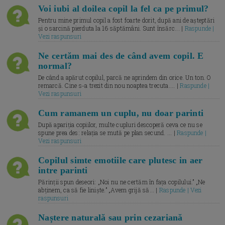
Voi iubi al doilea copil la fel ca pe primul?
Pentru mine primul copil a fost foarte dorit, după ani de așteptări
și o sarcină pierduta la 16 săptămâni. Sunt însărc... |
Raspunde |
Vezi raspunsuri
Ne certăm mai des de când avem copil. E
normal?
De când a apărut copilul, parcă ne aprindem din orice. Un ton. O
remarcă. Cine s-a trezit din nou noaptea trecuta.... |
Raspunde |
Vezi raspunsuri
Cum ramanem un cuplu, nu doar parinti
După apariția copiilor, multe cupluri descoperă ceva ce nu se
spune prea des: relația se mută pe plan secund. ... |
Raspunde |
Vezi raspunsuri
Copilul simte emotiile care plutesc in aer
intre parinti
Părinții spun deseori: „Noi nu ne certăm în fața copilului.” „Ne
abținem, ca să fie liniște.” „Avem grijă să... |
Raspunde | Vezi
raspunsuri
Naștere naturală sau prin cezariană