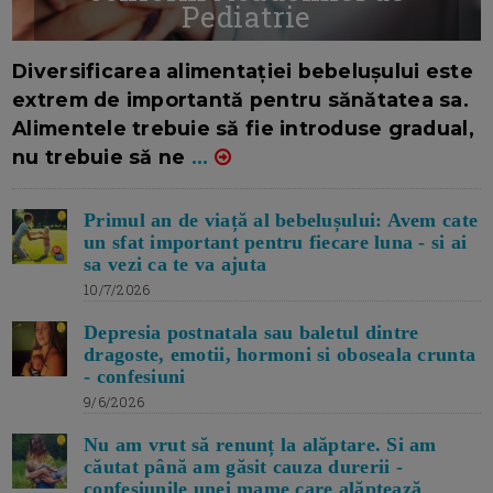
Pediatrie
16/7/2026
AUTOR: EDITOR DC.
Diversificarea alimentației bebelușului este
extrem de importantă pentru sănătatea sa.
Alimentele trebuie să fie introduse gradual,
nu trebuie să ne
...
Primul an de viață al bebelușului: Avem cate
un sfat important pentru fiecare luna - si ai
sa vezi ca te va ajuta
10/7/2026
Depresia postnatala sau baletul dintre
dragoste, emotii, hormoni si oboseala crunta
- confesiuni
9/6/2026
Nu am vrut să renunț la alăptare. Si am
căutat până am găsit cauza durerii -
confesiunile unei mame care alăptează