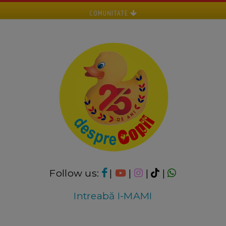
COMUNITATE
Follow us:
|
|
|
|
Intreabă I-MAMI