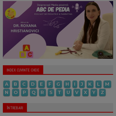
INDEX CUVINTE CHEIE
A
B
C
D
E
F
G
H
I
J
K
L
M
N
O
P
Q
R
S
T
U
V
X
Y
Z
ÎNTREBARI