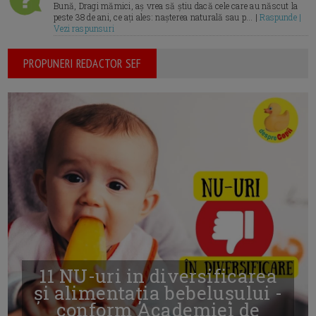
Bună, Dragi mămici, aș vrea să știu dacă cele care au născut la
peste 38 de ani, ce ați ales: nașterea naturală sau p... |
Raspunde |
Vezi raspunsuri
PROPUNERI REDACTOR SEF
11 NU-uri in diversificarea
și alimentația bebelușului -
conform Academiei de