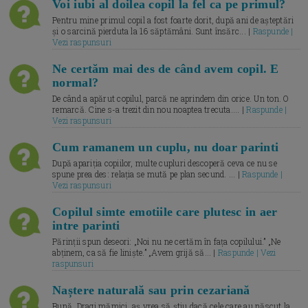
Voi iubi al doilea copil la fel ca pe primul?
Pentru mine primul copil a fost foarte dorit, după ani de așteptări
și o sarcină pierduta la 16 săptămâni. Sunt însărc... |
Raspunde |
Vezi raspunsuri
Ne certăm mai des de când avem copil. E
normal?
De când a apărut copilul, parcă ne aprindem din orice. Un ton. O
remarcă. Cine s-a trezit din nou noaptea trecuta.... |
Raspunde |
Vezi raspunsuri
Cum ramanem un cuplu, nu doar parinti
După apariția copiilor, multe cupluri descoperă ceva ce nu se
spune prea des: relația se mută pe plan secund. ... |
Raspunde |
Vezi raspunsuri
Copilul simte emotiile care plutesc in aer
intre parinti
Părinții spun deseori: „Noi nu ne certăm în fața copilului.” „Ne
abținem, ca să fie liniște.” „Avem grijă să... |
Raspunde | Vezi
raspunsuri
Naștere naturală sau prin cezariană
Bună, Dragi mămici, aș vrea să știu dacă cele care au născut la