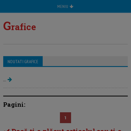
MENIU
G
rafice
NOUTATI GRAFICE
Grafice de crestere
...
Pagini:
1