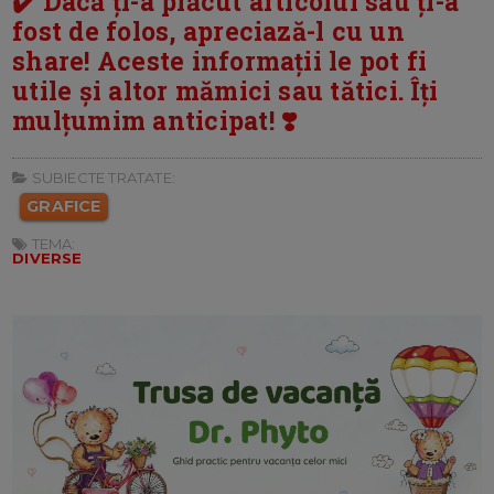
✔️ Dacă ți-a plăcut articolul sau ți-a
fost de folos, apreciază-l cu un
share! Aceste informații le pot fi
utile și altor mămici sau tătici. Îți
mulțumim anticipat! ❣️
SUBIECTE TRATATE:
GRAFICE
TEMA:
DIVERSE