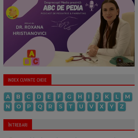
INDEX CUVINTE CHEIE
A
B
C
D
E
F
G
H
I
J
K
L
M
N
O
P
Q
R
S
T
U
V
X
Y
Z
ÎNTREBARI