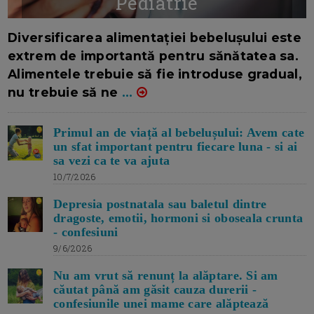
Pediatrie
16/7/2026
AUTOR: EDITOR DC.
Diversificarea alimentației bebelușului este
extrem de importantă pentru sănătatea sa.
Alimentele trebuie să fie introduse gradual,
nu trebuie să ne
...
Primul an de viață al bebelușului: Avem cate
un sfat important pentru fiecare luna - si ai
sa vezi ca te va ajuta
10/7/2026
Depresia postnatala sau baletul dintre
dragoste, emotii, hormoni si oboseala crunta
- confesiuni
9/6/2026
Nu am vrut să renunț la alăptare. Si am
căutat până am găsit cauza durerii -
confesiunile unei mame care alăptează