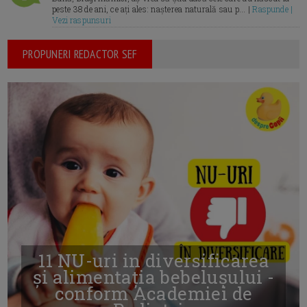
peste 38 de ani, ce ați ales: nașterea naturală sau p... |
Raspunde |
Vezi raspunsuri
PROPUNERI REDACTOR SEF
11 NU-uri in diversificarea
și alimentația bebelușului -
conform Academiei de