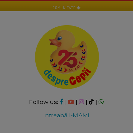
COMUNITATE
Follow us:
|
|
|
|
Intreabă I-MAMI