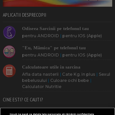
APLICATII DESPRECOPII
Odiseea Sarcinii pe telefonul tau
pentru ANDROID
|
pentru IOS (Apple)
"Eu, Mămica" pe telefonul tau
pentru ANDROID
|
pentru IOS (Apple)
Calculatoare utile in sarcina
Afla data nasterii
|
Cate Kg. in plus
|
Sexul
bebelusului
|
Culoare ochi bebe
|
Calculator Nutritie
CINE ESTI? CE CAUTI?
Doresc un copil
Adoptia
Probleme cu sarcina
Nouă ne pasă ca datele tale personale să rămână confidențiale