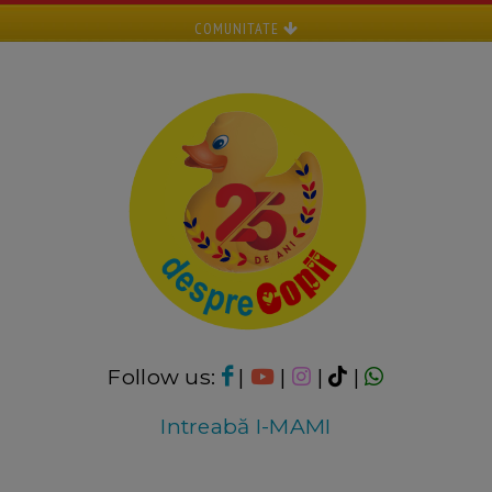
COMUNITATE
Follow us:
|
|
|
|
Intreabă I-MAMI