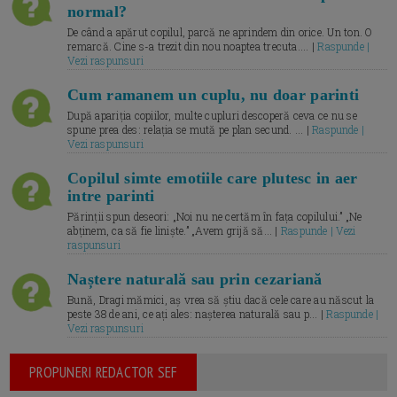
normal?
De când a apărut copilul, parcă ne aprindem din orice. Un ton. O
remarcă. Cine s-a trezit din nou noaptea trecuta.... |
Raspunde |
Vezi raspunsuri
Cum ramanem un cuplu, nu doar parinti
După apariția copiilor, multe cupluri descoperă ceva ce nu se
spune prea des: relația se mută pe plan secund. ... |
Raspunde |
Vezi raspunsuri
Copilul simte emotiile care plutesc in aer
intre parinti
Părinții spun deseori: „Noi nu ne certăm în fața copilului.” „Ne
abținem, ca să fie liniște.” „Avem grijă să... |
Raspunde | Vezi
raspunsuri
Naștere naturală sau prin cezariană
Bună, Dragi mămici, aș vrea să știu dacă cele care au născut la
peste 38 de ani, ce ați ales: nașterea naturală sau p... |
Raspunde |
Vezi raspunsuri
PROPUNERI REDACTOR SEF