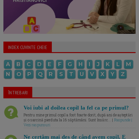
INDEX CUVINTE CHEIE
A
B
C
D
E
F
G
H
I
J
K
L
M
N
O
P
Q
R
S
T
U
V
X
Y
Z
ÎNTREBARI
Voi iubi al doilea copil la fel ca pe primul?
Pentru mine primul copil a fost foarte dorit, după ani de așteptări
și o sarcină pierduta la 16 săptămâni. Sunt însărc... |
Raspunde |
Vezi raspunsuri
Ne certăm mai des de când avem copil. E