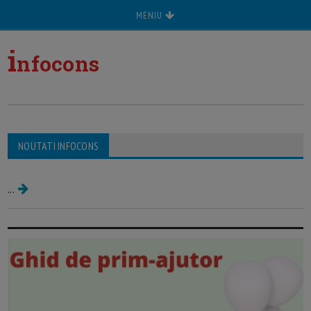
MENIU
i
nfocons
de la Infocons - protectia
NOUTATI INFOCONS
consumatorului
...