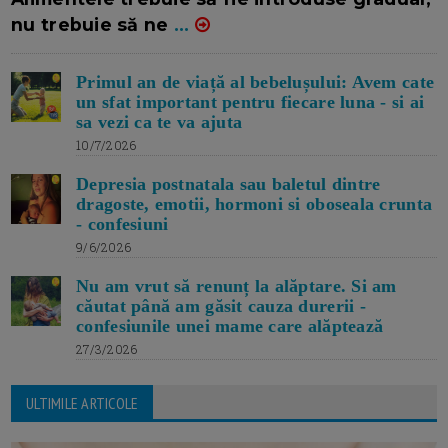
nu trebuie să ne
...
Primul an de viață al bebelușului: Avem cate
un sfat important pentru fiecare luna - si ai
sa vezi ca te va ajuta
10/7/2026
Depresia postnatala sau baletul dintre
dragoste, emotii, hormoni si oboseala crunta
- confesiuni
9/6/2026
Nu am vrut să renunț la alăptare. Si am
căutat până am găsit cauza durerii -
confesiunile unei mame care alăptează
27/3/2026
ULTIMILE ARTICOLE