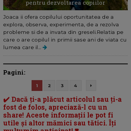
pentru dezvoltarea copiilor
Joaca ii ofera copilului oportunitatea de a
explora, observa, experimenta, de a rezolva
probleme si de a invata din greseli.Relatia pe
care o are copilul in primii sase ani de viata cu
lumea care il...
Pagini:
1
2
3
4
✔️ Dacă ți-a plăcut articolul sau ți-a
fost de folos, apreciază-l cu un
share! Aceste informații le pot fi
utile și altor mămici sau tătici. Îți
mulțumim anticipat! ❣️