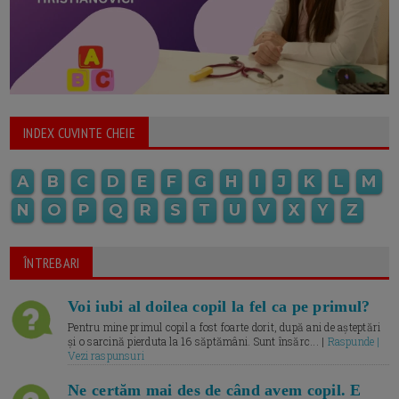
INDEX CUVINTE CHEIE
A
B
C
D
E
F
G
H
I
J
K
L
M
N
O
P
Q
R
S
T
U
V
X
Y
Z
ÎNTREBARI
Voi iubi al doilea copil la fel ca pe primul?
Pentru mine primul copil a fost foarte dorit, după ani de așteptări
și o sarcină pierduta la 16 săptămâni. Sunt însărc... |
Raspunde |
Vezi raspunsuri
Ne certăm mai des de când avem copil. E