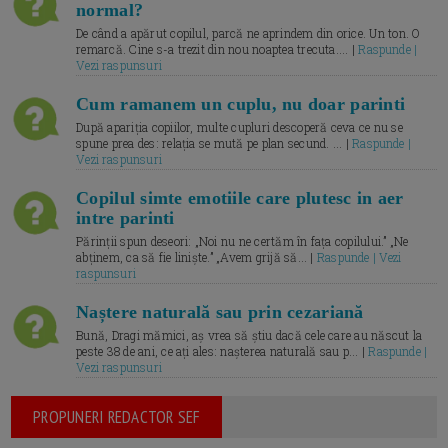
normal?
De când a apărut copilul, parcă ne aprindem din orice. Un ton. O
remarcă. Cine s-a trezit din nou noaptea trecuta.... |
Raspunde |
Vezi raspunsuri
Cum ramanem un cuplu, nu doar parinti
După apariția copiilor, multe cupluri descoperă ceva ce nu se
spune prea des: relația se mută pe plan secund. ... |
Raspunde |
Vezi raspunsuri
Copilul simte emotiile care plutesc in aer
intre parinti
Părinții spun deseori: „Noi nu ne certăm în fața copilului.” „Ne
abținem, ca să fie liniște.” „Avem grijă să... |
Raspunde | Vezi
raspunsuri
Naștere naturală sau prin cezariană
Bună, Dragi mămici, aș vrea să știu dacă cele care au născut la
peste 38 de ani, ce ați ales: nașterea naturală sau p... |
Raspunde |
Vezi raspunsuri
PROPUNERI REDACTOR SEF