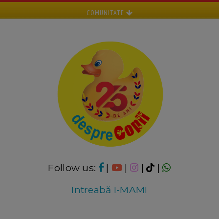
COMUNITATE
Follow us:
|
|
|
|
Intreabă I-MAMI