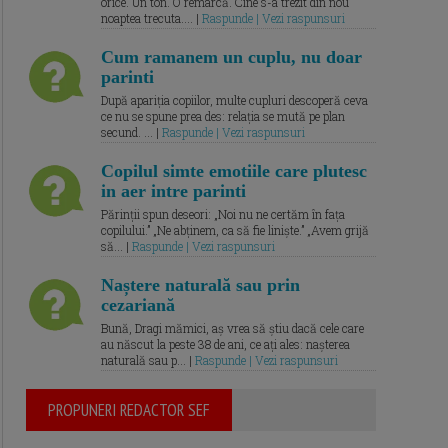
orice. Un ton. O remarcă. Cine s-a trezit din nou
noaptea trecuta.... |
Raspunde | Vezi raspunsuri
Cum ramanem un cuplu, nu doar
parinti
După apariția copiilor, multe cupluri descoperă ceva
ce nu se spune prea des: relația se mută pe plan
secund. ... |
Raspunde | Vezi raspunsuri
Copilul simte emotiile care plutesc
in aer intre parinti
Părinții spun deseori: „Noi nu ne certăm în fața
copilului.” „Ne abținem, ca să fie liniște.” „Avem grijă
să... |
Raspunde | Vezi raspunsuri
Naștere naturală sau prin
cezariană
Bună, Dragi mămici, aș vrea să știu dacă cele care
au născut la peste 38 de ani, ce ați ales: nașterea
naturală sau p... |
Raspunde | Vezi raspunsuri
PROPUNERI REDACTOR SEF