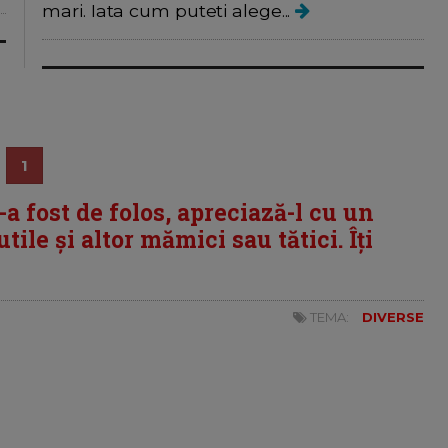
mari. Iata cum puteti alege...
1
i-a fost de folos, apreciază-l cu un
tile și altor mămici sau tătici. Îți
TEMA:
DIVERSE