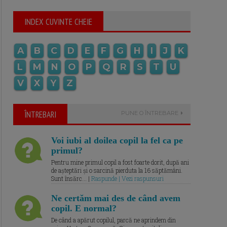
INDEX CUVINTE CHEIE
A
B
C
D
E
F
G
H
I
J
K
L
M
N
O
P
Q
R
S
T
U
V
X
Y
Z
ÎNTREBARI
PUNE O ÎNTREBARE
Voi iubi al doilea copil la fel ca pe
primul?
Pentru mine primul copil a fost foarte dorit, după ani
de așteptări și o sarcină pierduta la 16 săptămâni.
Sunt însărc... |
Raspunde | Vezi raspunsuri
Ne certăm mai des de când avem
copil. E normal?
De când a apărut copilul, parcă ne aprindem din