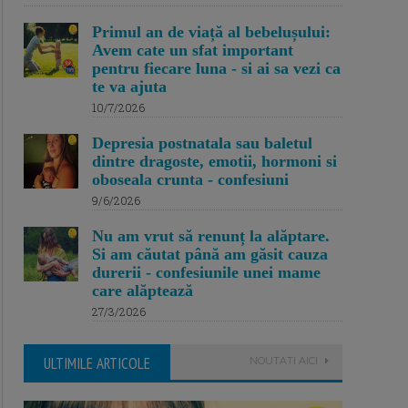
Primul an de viață al bebelușului:
Avem cate un sfat important
pentru fiecare luna - si ai sa vezi ca
te va ajuta
10/7/2026
Depresia postnatala sau baletul
dintre dragoste, emotii, hormoni si
oboseala crunta - confesiuni
9/6/2026
Nu am vrut să renunț la alăptare.
Si am căutat până am găsit cauza
durerii - confesiunile unei mame
care alăptează
27/3/2026
ULTIMILE ARTICOLE
NOUTATI AICI