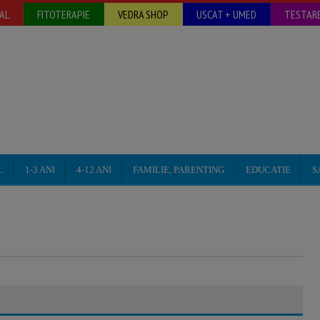
AL
FITOTERAPIE
VEDRA SHOP
USCAT + UMED
TESTARE
L
1-3 ANI
4-12 ANI
FAMILIE, PARENTING
EDUCATIE
S