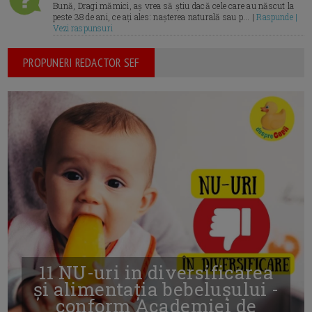
Bună, Dragi mămici, aș vrea să știu dacă cele care au născut la
peste 38 de ani, ce ați ales: nașterea naturală sau p... |
Raspunde |
Vezi raspunsuri
PROPUNERI REDACTOR SEF
11 NU-uri in diversificarea
și alimentația bebelușului -
conform Academiei de