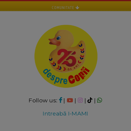
COMUNITATE
Follow us:
|
|
|
|
Intreabă I-MAMI