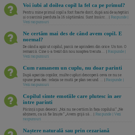
Voi iubi al doilea copil la fel ca pe primul?
Pentru mine primul copil a fost foarte dorit, după ani de așteptări
și o sarcină pierduta la 16 săptămâni. Sunt însărc... |
Raspunde |
Vezi raspunsuri
Ne certăm mai des de când avem copil. E
normal?
De când a apărut copilul, parcă ne aprindem din orice. Un ton. O
remarcă. Cine s-a trezit din nou noaptea trecuta.... |
Raspunde |
Vezi raspunsuri
Cum ramanem un cuplu, nu doar parinti
După apariția copiilor, multe cupluri descoperă ceva ce nu se
spune prea des: relația se mută pe plan secund. ... |
Raspunde |
Vezi raspunsuri
Copilul simte emotiile care plutesc in aer
intre parinti
Părinții spun deseori: „Noi nu ne certăm în fața copilului.” „Ne
abținem, ca să fie liniște.” „Avem grijă să... |
Raspunde | Vezi
raspunsuri
Naștere naturală sau prin cezariană