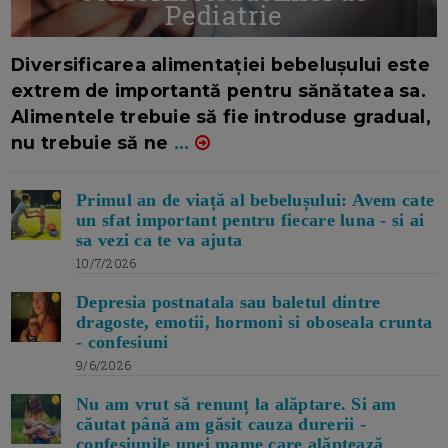
Pediatrie
16/7/2026
AUTOR: EDITOR DC.
Diversificarea alimentației bebelușului este
extrem de importantă pentru sănătatea sa.
Alimentele trebuie să fie introduse gradual,
nu trebuie să ne
...
Primul an de viață al bebelușului: Avem cate
un sfat important pentru fiecare luna - si ai
sa vezi ca te va ajuta
10/7/2026
Depresia postnatala sau baletul dintre
dragoste, emotii, hormoni si oboseala crunta
- confesiuni
9/6/2026
Nu am vrut să renunț la alăptare. Si am
căutat până am găsit cauza durerii -
confesiunile unei mame care alăptează