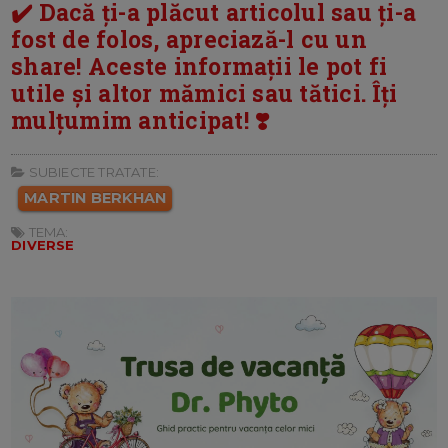
✔️ Dacă ți-a plăcut articolul sau ți-a
fost de folos, apreciază-l cu un
share! Aceste informații le pot fi
utile și altor mămici sau tătici. Îți
mulțumim anticipat! ❣️
SUBIECTE TRATATE:
MARTIN BERKHAN
TEMA:
DIVERSE