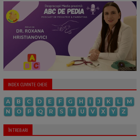
INDEX CUVINTE CHEIE
A
B
C
D
E
F
G
H
I
J
K
L
M
N
O
P
Q
R
S
T
U
V
X
Y
Z
ÎNTREBARI