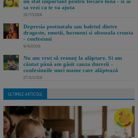
un sfat important pentru fiecare luna - si ai
sa vezi ca te va ajuta
10/7/2026
Depresia postnatala sau baletul dintre
dragoste, emotii, hormoni si oboseala crunta
- confesiuni
9/6/2026
Nu am vrut să renunț la alăptare. Si am
căutat până am găsit cauza durerii -
confesiunile unei mame care alăptează
27/3/2026
ULTIMILE ARTICOLE