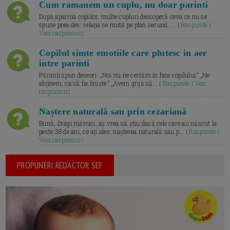
Cum ramanem un cuplu, nu doar parinti
După apariția copiilor, multe cupluri descoperă ceva ce nu se
spune prea des: relația se mută pe plan secund. ... |
Raspunde |
Vezi raspunsuri
Copilul simte emotiile care plutesc in aer
intre parinti
Părinții spun deseori: „Noi nu ne certăm în fața copilului.” „Ne
abținem, ca să fie liniște.” „Avem grijă să... |
Raspunde | Vezi
raspunsuri
Naștere naturală sau prin cezariană
Bună, Dragi mămici, aș vrea să știu dacă cele care au născut la
peste 38 de ani, ce ați ales: nașterea naturală sau p... |
Raspunde |
Vezi raspunsuri
PROPUNERI REDACTOR SEF