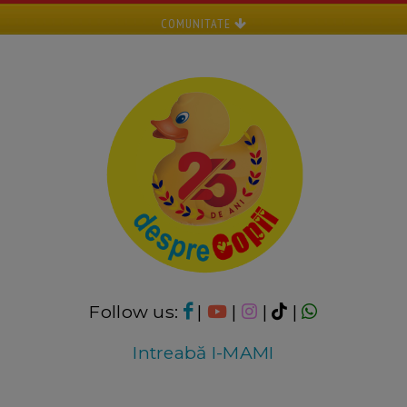
COMUNITATE
Follow us:
|
|
|
|
Intreabă I-MAMI