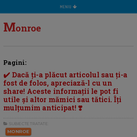
MENIU
M
onroe
Pagini:
✔️ Dacă ți-a plăcut articolul sau ți-a
fost de folos, apreciază-l cu un
share! Aceste informații le pot fi
utile și altor mămici sau tătici. Îți
mulțumim anticipat! ❣️
SUBIECTE TRATATE:
MONROE