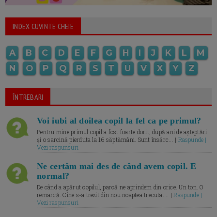
INDEX CUVINTE CHEIE
A
B
C
D
E
F
G
H
I
J
K
L
M
N
O
P
Q
R
S
T
U
V
X
Y
Z
ÎNTREBARI
Voi iubi al doilea copil la fel ca pe primul?
Pentru mine primul copil a fost foarte dorit, după ani de așteptări
și o sarcină pierduta la 16 săptămâni. Sunt însărc... |
Raspunde |
Vezi raspunsuri
Ne certăm mai des de când avem copil. E
normal?
De când a apărut copilul, parcă ne aprindem din orice. Un ton. O
remarcă. Cine s-a trezit din nou noaptea trecuta.... |
Raspunde |
Vezi raspunsuri