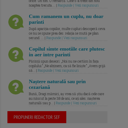
orice. Un ton. O remarcă. Cine s-a trezit din nou
noaptea trecuta.... |
Raspunde | Vezi raspunsuri
Cum ramanem un cuplu, nu doar
parinti
După apariția copiilor, multe cupluri descoperă ceva
ce nu se spune prea des: relația se mută pe plan
secund. ... |
Raspunde | Vezi raspunsuri
Copilul simte emotiile care plutesc
in aer intre parinti
Părinții spun deseori: „Noi nu ne certăm în fața
copilului.” „Ne abținem, ca să fie liniște.” „Avem grijă
să... |
Raspunde | Vezi raspunsuri
Naștere naturală sau prin
cezariană
Bună, Dragi mămici, aș vrea să știu dacă cele care
au născut la peste 38 de ani, ce ați ales: nașterea
naturală sau p... |
Raspunde | Vezi raspunsuri
PROPUNERI REDACTOR SEF