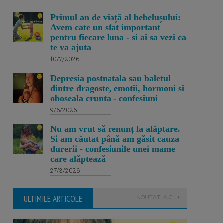
Primul an de viață al bebelușului:
Avem cate un sfat important
pentru fiecare luna - si ai sa vezi ca
te va ajuta
10/7/2026
Depresia postnatala sau baletul
dintre dragoste, emotii, hormoni si
oboseala crunta - confesiuni
9/6/2026
Nu am vrut să renunț la alăptare.
Si am căutat până am găsit cauza
durerii - confesiunile unei mame
care alăptează
27/3/2026
ULTIMILE ARTICOLE
NOUTATI AICI