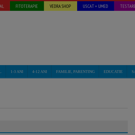
AL
FITOTERAPIE
VEDRA SHOP
USCAT + UMED
TESTARE
L
1-3 ANI
4-12 ANI
FAMILIE, PARENTING
EDUCATIE
S