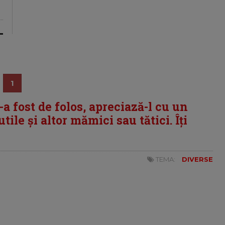
1
i-a fost de folos, apreciază-l cu un
tile și altor mămici sau tătici. Îți
TEMA:
DIVERSE