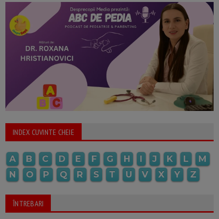
INDEX CUVINTE CHEIE
A
B
C
D
E
F
G
H
I
J
K
L
M
N
O
P
Q
R
S
T
U
V
X
Y
Z
ÎNTREBARI