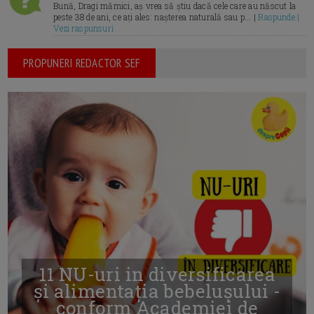
Bună, Dragi mămici, aș vrea să știu dacă cele care au născut la
peste 38 de ani, ce ați ales: nașterea naturală sau p... |
Raspunde |
Vezi raspunsuri
PROPUNERI REDACTOR SEF
11 NU-uri in diversificarea
și alimentația bebelușului -
conform Academiei de