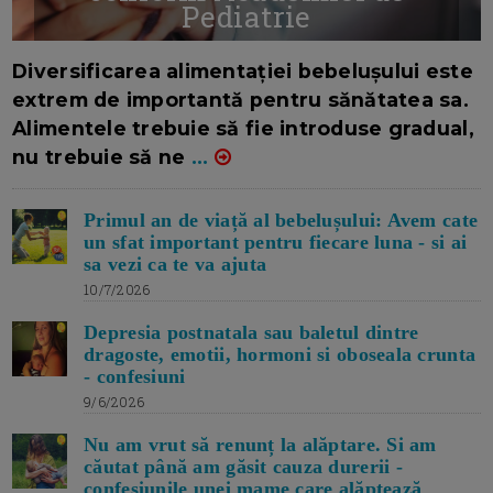
Pediatrie
16/7/2026
AUTOR: EDITOR DC.
Diversificarea alimentației bebelușului este
extrem de importantă pentru sănătatea sa.
Alimentele trebuie să fie introduse gradual,
nu trebuie să ne
...
Primul an de viață al bebelușului: Avem cate
un sfat important pentru fiecare luna - si ai
sa vezi ca te va ajuta
10/7/2026
Depresia postnatala sau baletul dintre
dragoste, emotii, hormoni si oboseala crunta
- confesiuni
9/6/2026
Nu am vrut să renunț la alăptare. Si am
căutat până am găsit cauza durerii -
confesiunile unei mame care alăptează