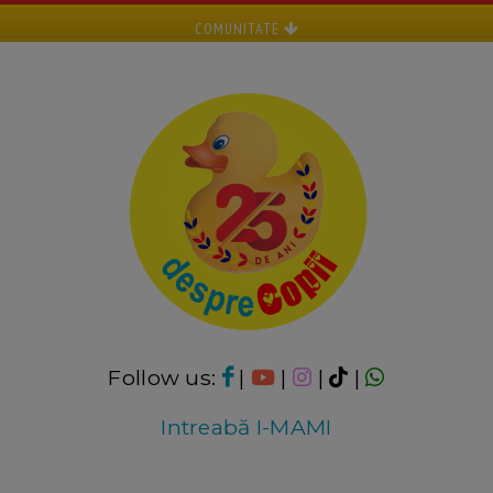
COMUNITATE
Follow us:
|
|
|
|
Intreabă I-MAMI