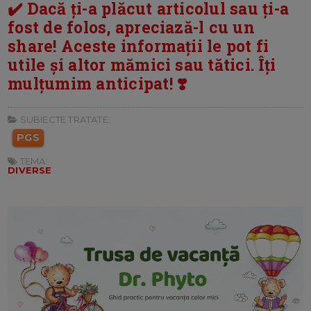
✔️ Dacă ți-a plăcut articolul sau ți-a
fost de folos, apreciază-l cu un
share! Aceste informații le pot fi
utile și altor mămici sau tătici. Îți
mulțumim anticipat! ❣️
SUBIECTE TRATATE:
PGS
TEMA:
DIVERSE