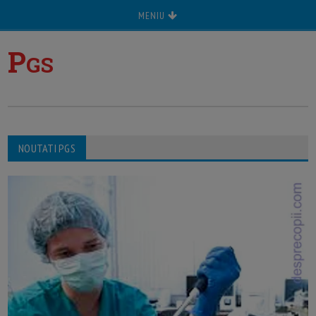
MENIU
P
GS
NOUTATI PGS