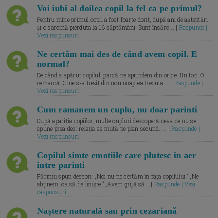
Voi iubi al doilea copil la fel ca pe primul?
Pentru mine primul copil a fost foarte dorit, după ani de așteptări
și o sarcină pierduta la 16 săptămâni. Sunt însărc... |
Raspunde |
Vezi raspunsuri
Ne certăm mai des de când avem copil. E
normal?
De când a apărut copilul, parcă ne aprindem din orice. Un ton. O
remarcă. Cine s-a trezit din nou noaptea trecuta.... |
Raspunde |
Vezi raspunsuri
Cum ramanem un cuplu, nu doar parinti
După apariția copiilor, multe cupluri descoperă ceva ce nu se
spune prea des: relația se mută pe plan secund. ... |
Raspunde |
Vezi raspunsuri
Copilul simte emotiile care plutesc in aer
intre parinti
Părinții spun deseori: „Noi nu ne certăm în fața copilului.” „Ne
abținem, ca să fie liniște.” „Avem grijă să... |
Raspunde | Vezi
raspunsuri
Naștere naturală sau prin cezariană