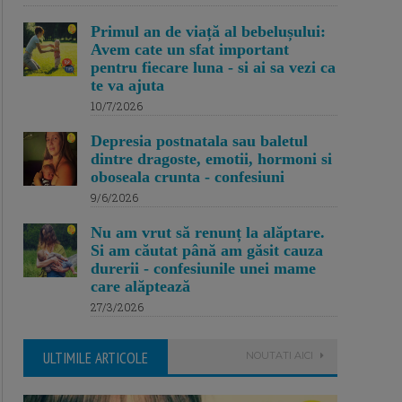
Primul an de viață al bebelușului:
Avem cate un sfat important
pentru fiecare luna - si ai sa vezi ca
te va ajuta
10/7/2026
Depresia postnatala sau baletul
dintre dragoste, emotii, hormoni si
oboseala crunta - confesiuni
9/6/2026
Nu am vrut să renunț la alăptare.
Si am căutat până am găsit cauza
durerii - confesiunile unei mame
care alăptează
27/3/2026
ULTIMILE ARTICOLE
NOUTATI AICI