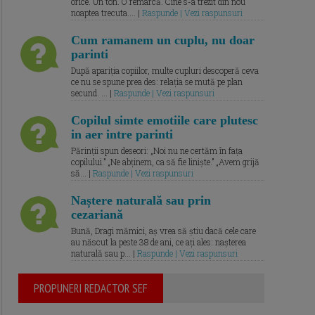
orice. Un ton. O remarcă. Cine s-a trezit din nou
noaptea trecuta.... |
Raspunde | Vezi raspunsuri
Cum ramanem un cuplu, nu doar
parinti
După apariția copiilor, multe cupluri descoperă ceva
ce nu se spune prea des: relația se mută pe plan
secund. ... |
Raspunde | Vezi raspunsuri
Copilul simte emotiile care plutesc
in aer intre parinti
Părinții spun deseori: „Noi nu ne certăm în fața
copilului.” „Ne abținem, ca să fie liniște.” „Avem grijă
să... |
Raspunde | Vezi raspunsuri
Naștere naturală sau prin
cezariană
Bună, Dragi mămici, aș vrea să știu dacă cele care
au născut la peste 38 de ani, ce ați ales: nașterea
naturală sau p... |
Raspunde | Vezi raspunsuri
PROPUNERI REDACTOR SEF