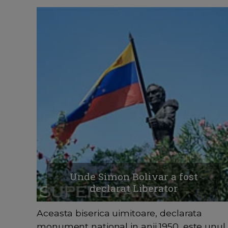
Unde Simon Bolivar a fost
declarat Liberator
Aceasta biserica uimitoare, declarata
monument national in anii 1950, este unul