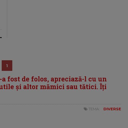
1
i-a fost de folos, apreciază-l cu un
tile și altor mămici sau tătici. Îți
TEMA:
DIVERSE