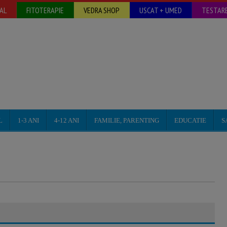
AL
FITOTERAPIE
VEDRA SHOP
USCAT + UMED
TESTARE
L
1-3 ANI
4-12 ANI
FAMILIE, PARENTING
EDUCATIE
S