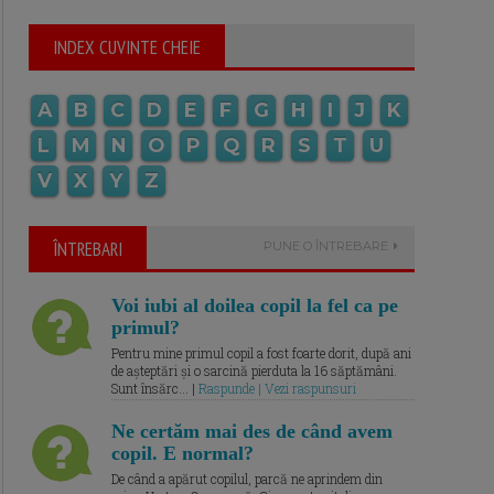
INDEX CUVINTE CHEIE
A
B
C
D
E
F
G
H
I
J
K
L
M
N
O
P
Q
R
S
T
U
V
X
Y
Z
ÎNTREBARI
PUNE O ÎNTREBARE
Voi iubi al doilea copil la fel ca pe
primul?
Pentru mine primul copil a fost foarte dorit, după ani
de așteptări și o sarcină pierduta la 16 săptămâni.
Sunt însărc... |
Raspunde | Vezi raspunsuri
Ne certăm mai des de când avem
copil. E normal?
De când a apărut copilul, parcă ne aprindem din