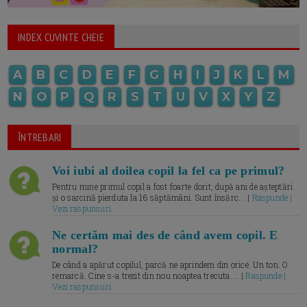
INDEX CUVINTE CHEIE
A
B
C
D
E
F
G
H
I
J
K
L
M
N
O
P
Q
R
S
T
U
V
X
Y
Z
ÎNTREBARI
Voi iubi al doilea copil la fel ca pe primul?
Pentru mine primul copil a fost foarte dorit, după ani de așteptări
și o sarcină pierduta la 16 săptămâni. Sunt însărc... |
Raspunde |
Vezi raspunsuri
Ne certăm mai des de când avem copil. E
normal?
De când a apărut copilul, parcă ne aprindem din orice. Un ton. O
remarcă. Cine s-a trezit din nou noaptea trecuta.... |
Raspunde |
Vezi raspunsuri