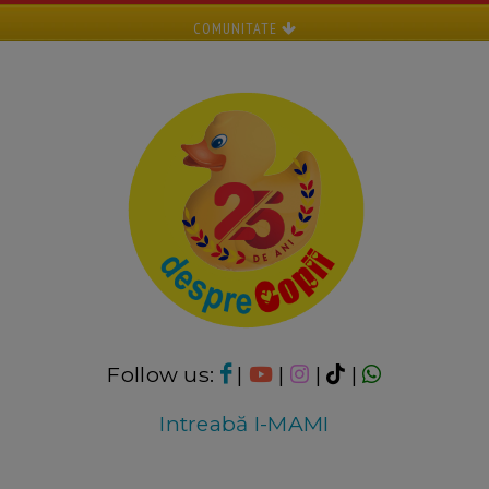
COMUNITATE
Follow us:
|
|
|
|
Intreabă I-MAMI