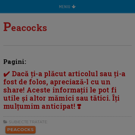
MENIU
P
eacocks
Pagini:
✔️ Dacă ți-a plăcut articolul sau ți-a
fost de folos, apreciază-l cu un
share! Aceste informații le pot fi
utile și altor mămici sau tătici. Îți
mulțumim anticipat! ❣️
SUBIECTE TRATATE:
PEACOCKS