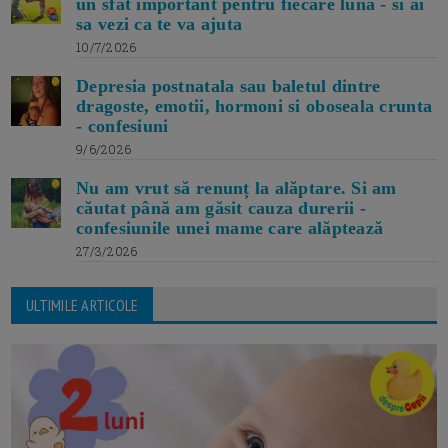
un sfat important pentru fiecare luna - si ai
sa vezi ca te va ajuta
10/7/2026
Depresia postnatala sau baletul dintre
dragoste, emotii, hormoni si oboseala crunta
- confesiuni
9/6/2026
Nu am vrut să renunț la alăptare. Si am
căutat până am găsit cauza durerii -
confesiunile unei mame care alăptează
27/3/2026
ULTIMILE ARTICOLE