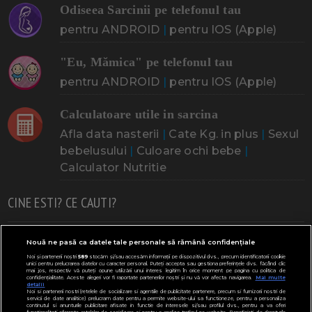
Odiseea Sarcinii pe telefonul tau
pentru ANDROID
|
pentru IOS (Apple)
"Eu, Mămica" pe telefonul tau
pentru ANDROID
|
pentru IOS (Apple)
Calculatoare utile in sarcina
Afla data nasterii
|
Cate Kg. in plus
|
Sexul
bebelusului
|
Culoare ochi bebe
|
Calculator Nutritie
CINE ESTI? CE CAUTI?
Doresc un copil
Adoptia
Probleme cu sarcina
Nouă ne pasă ca datele tale personale să rămână confidențiale
Noi și partenerii noștri
589
stocăm și/sau accesăm informații pe dispozitivul dvs., precum identificatorii cookie
Urmeaza sa nasc
Probleme alaptare
Bebe plange
unici pentru prelucrarea datelor cu caracter personal. Puteți accepta sau gestiona preferințele dvs. făcând clic
mai jos, respectiv vă puteți opune utilizării unui interes legitim în orice moment pe pagina cu politica de
confidențialitate. Aceste alegeri vor fi raportate partenerilor noștri și nu vă vor afecta navigarea.
Mai multe
Bebe febra
Caut bona
Cresa, Gradinta
detalii
Noi si partenerii nostri (retelele de socializare si agentiile de publicitate partenere, precum si furnizorii nostri de
servicii de date analitice) prelucram date pentru a permite website-ului sa functioneze, pentru a personaliza
Mergem la scoala
Copil bolnav
Copii cu nevoi speciale
continutul si anunturile publicitare afisate in functie de interesele si/sau profilul dvs., pentru a va oferi