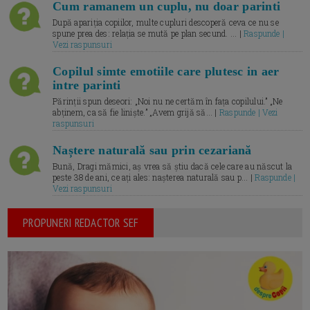
Cum ramanem un cuplu, nu doar parinti
După apariția copiilor, multe cupluri descoperă ceva ce nu se
spune prea des: relația se mută pe plan secund. ... |
Raspunde |
Vezi raspunsuri
Copilul simte emotiile care plutesc in aer
intre parinti
Părinții spun deseori: „Noi nu ne certăm în fața copilului.” „Ne
abținem, ca să fie liniște.” „Avem grijă să... |
Raspunde | Vezi
raspunsuri
Naștere naturală sau prin cezariană
Bună, Dragi mămici, aș vrea să știu dacă cele care au născut la
peste 38 de ani, ce ați ales: nașterea naturală sau p... |
Raspunde |
Vezi raspunsuri
PROPUNERI REDACTOR SEF