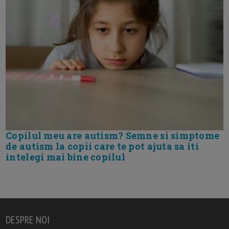
Copilul meu are autism? Semne si simptome
de autism la copii care te pot ajuta sa iti
intelegi mai bine copilul
DESPRE NOI