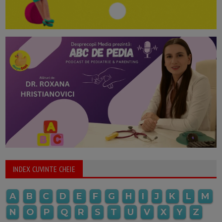
INDEX CUVINTE CHEIE
A
B
C
D
E
F
G
H
I
J
K
L
M
N
O
P
Q
R
S
T
U
V
X
Y
Z