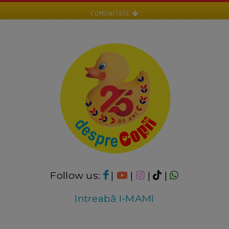
COMUNITATE
Follow us:
|
|
|
|
Intreabă I-MAMI