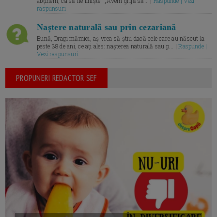
abținem, ca să fie liniște.” „Avem grijă să... |
Raspunde | Vezi
raspunsuri
Naștere naturală sau prin cezariană
Bună, Dragi mămici, aș vrea să știu dacă cele care au născut la
peste 38 de ani, ce ați ales: nașterea naturală sau p... |
Raspunde |
Vezi raspunsuri
PROPUNERI REDACTOR SEF