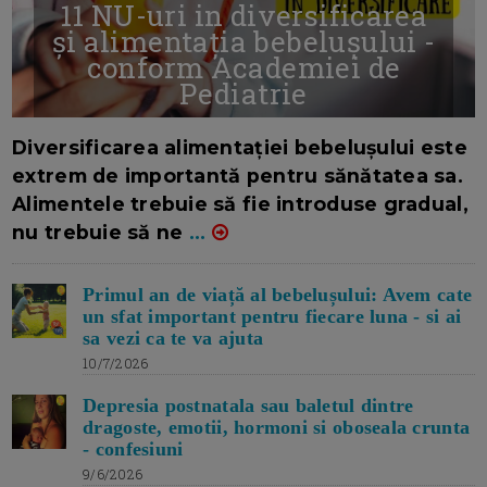
11 NU-uri in diversificarea
și alimentația bebelușului -
conform Academiei de
Pediatrie
16/7/2026
AUTOR: EDITOR DC.
Diversificarea alimentației bebelușului este
extrem de importantă pentru sănătatea sa.
Alimentele trebuie să fie introduse gradual,
nu trebuie să ne
...
Primul an de viață al bebelușului: Avem cate
un sfat important pentru fiecare luna - si ai
sa vezi ca te va ajuta
10/7/2026
Depresia postnatala sau baletul dintre
dragoste, emotii, hormoni si oboseala crunta
- confesiuni
9/6/2026