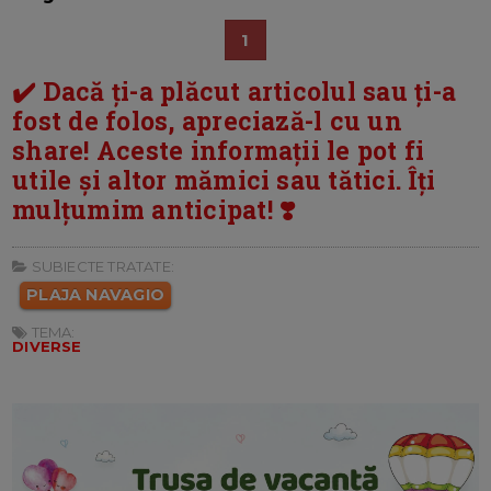
1
✔️ Dacă ți-a plăcut articolul sau ți-a
fost de folos, apreciază-l cu un
share! Aceste informații le pot fi
utile și altor mămici sau tătici. Îți
mulțumim anticipat! ❣️
SUBIECTE TRATATE:
PLAJA NAVAGIO
TEMA:
DIVERSE