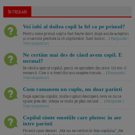
ÎNTREBARI
Voi iubi al doilea copil la fel ca pe primul?
Pentru mine primul copil a fost foarte dorit, după ani de așteptări
și o sarcină pierduta la 16 săptămâni. Sunt însărc... |
Raspunde |
Vezi raspunsuri
Ne certăm mai des de când avem copil. E
normal?
De când a apărut copilul, parcă ne aprindem din orice. Un ton. O
remarcă. Cine s-a trezit din nou noaptea trecuta.... |
Raspunde |
Vezi raspunsuri
Cum ramanem un cuplu, nu doar parinti
După apariția copiilor, multe cupluri descoperă ceva ce nu se
spune prea des: relația se mută pe plan secund. ... |
Raspunde |
Vezi raspunsuri
Copilul simte emotiile care plutesc in aer
intre parinti
Părinții spun deseori: „Noi nu ne certăm în fața copilului.” „Ne