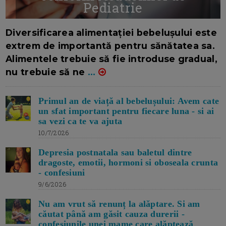
Pediatrie
16/7/2026
AUTOR: EDITOR DC.
Diversificarea alimentației bebelușului este
extrem de importantă pentru sănătatea sa.
Alimentele trebuie să fie introduse gradual,
nu trebuie să ne
...
Primul an de viață al bebelușului: Avem cate
un sfat important pentru fiecare luna - si ai
sa vezi ca te va ajuta
10/7/2026
Depresia postnatala sau baletul dintre
dragoste, emotii, hormoni si oboseala crunta
- confesiuni
9/6/2026
Nu am vrut să renunț la alăptare. Si am
căutat până am găsit cauza durerii -
confesiunile unei mame care alăptează