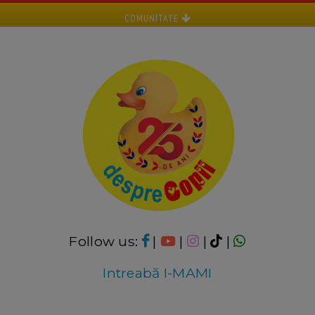
COMUNITATE
Follow us:
|
|
|
|
Intreabă I-MAMI