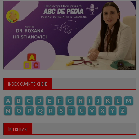
INDEX CUVINTE CHEIE
A
B
C
D
E
F
G
H
I
J
K
L
M
N
O
P
Q
R
S
T
U
V
X
Y
Z
ÎNTREBARI