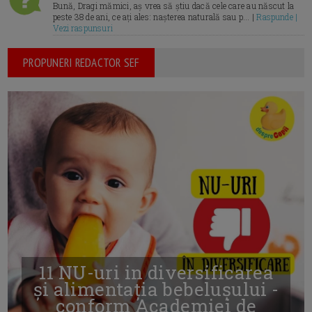
Bună, Dragi mămici, aș vrea să știu dacă cele care au născut la
peste 38 de ani, ce ați ales: nașterea naturală sau p... |
Raspunde |
Vezi raspunsuri
PROPUNERI REDACTOR SEF
11 NU-uri in diversificarea
și alimentația bebelușului -
conform Academiei de