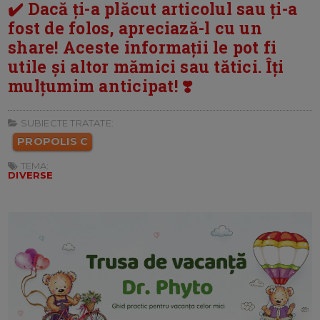
✔️ Dacă ți-a plăcut articolul sau ți-a
fost de folos, apreciază-l cu un
share! Aceste informații le pot fi
utile și altor mămici sau tătici. Îți
mulțumim anticipat! ❣️
SUBIECTE TRATATE:
PROPOLIS C
TEMA:
DIVERSE