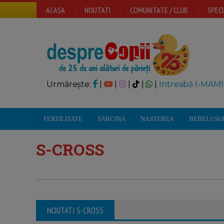
ACASA
NOUTATI
COMUNITATE / CLUB
SPECI
Urmărește:
|
|
|
|
|
Intreabă I-MAMI
FERTILITATE
SARCINA
NASTEREA
BEBELUSU
S-CROSS
NOUTATI S-CROSS