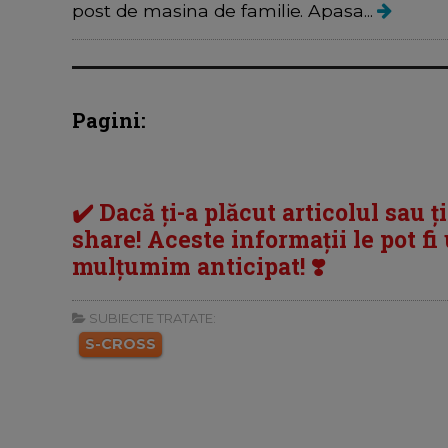
post de masina de familie. Apasa...
Pagini:
✔️ Dacă ți-a plăcut articolul sau ț
share! Aceste informații le pot fi u
mulțumim anticipat! ❣️
SUBIECTE TRATATE:
S-CROSS