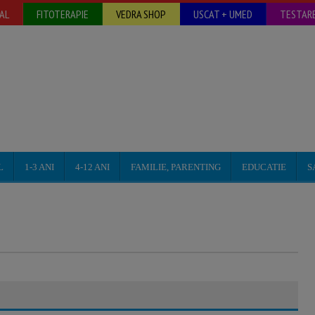
AL
FITOTERAPIE
VEDRA SHOP
USCAT + UMED
TESTARE
L
1-3 ANI
4-12 ANI
FAMILIE, PARENTING
EDUCATIE
S