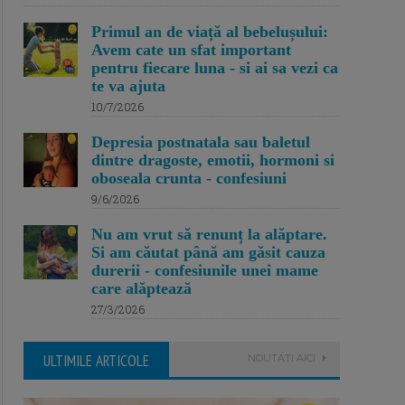
Primul an de viață al bebelușului:
Avem cate un sfat important
pentru fiecare luna - si ai sa vezi ca
te va ajuta
10/7/2026
Depresia postnatala sau baletul
dintre dragoste, emotii, hormoni si
oboseala crunta - confesiuni
9/6/2026
Nu am vrut să renunț la alăptare.
Si am căutat până am găsit cauza
durerii - confesiunile unei mame
care alăptează
27/3/2026
ULTIMILE ARTICOLE
NOUTATI AICI