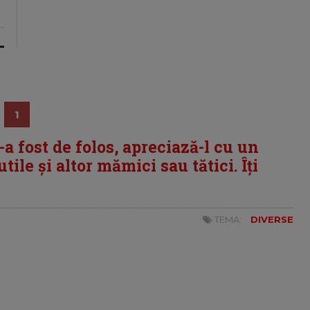
1
i-a fost de folos, apreciază-l cu un
tile și altor mămici sau tătici. Îți
TEMA:
DIVERSE