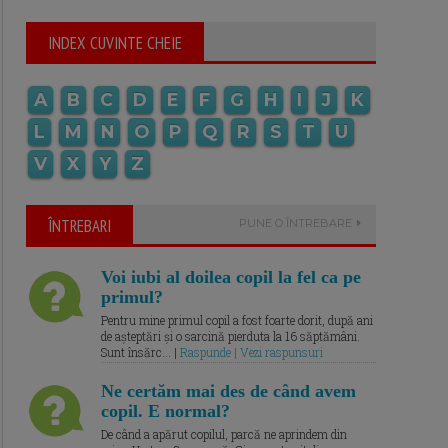
INDEX CUVINTE CHEIE
A
B
C
D
E
F
G
H
I
J
K
L
M
N
O
P
Q
R
S
T
U
V
X
Y
Z
ÎNTREBARI
PUNE O ÎNTREBARE
Voi iubi al doilea copil la fel ca pe
primul?
Pentru mine primul copil a fost foarte dorit, după ani
de așteptări și o sarcină pierduta la 16 săptămâni.
Sunt însărc... |
Raspunde | Vezi raspunsuri
Ne certăm mai des de când avem
copil. E normal?
De când a apărut copilul, parcă ne aprindem din