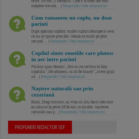
orice. Un ton. O remarcă. Cine s-a trezit din nou
noaptea trecuta.... |
Raspunde | Vezi raspunsuri
Cum ramanem un cuplu, nu doar
parinti
După apariția copiilor, multe cupluri descoperă ceva
ce nu se spune prea des: relația se mută pe plan
secund. ... |
Raspunde | Vezi raspunsuri
Copilul simte emotiile care plutesc
in aer intre parinti
Părinții spun deseori: „Noi nu ne certăm în fața
copilului.” „Ne abținem, ca să fie liniște.” „Avem grijă
să... |
Raspunde | Vezi raspunsuri
Naștere naturală sau prin
cezariană
Bună, Dragi mămici, aș vrea să știu dacă cele care
au născut la peste 38 de ani, ce ați ales: nașterea
naturală sau p... |
Raspunde | Vezi raspunsuri
PROPUNERI REDACTOR SEF