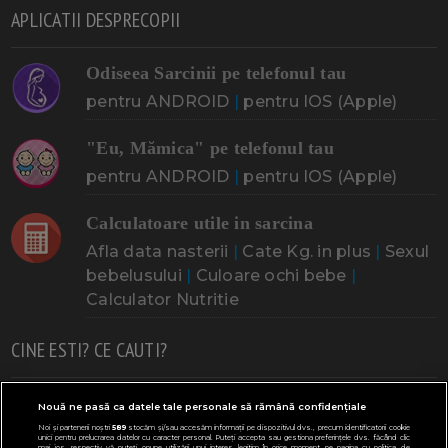
APLICATII DESPRECOPII
Odiseea Sarcinii pe telefonul tau
pentru ANDROID
|
pentru IOS (Apple)
"Eu, Mămica" pe telefonul tau
pentru ANDROID
|
pentru IOS (Apple)
Calculatoare utile in sarcina
Afla data nasterii
|
Cate Kg. in plus
|
Sexul
bebelusului
|
Culoare ochi bebe
|
Calculator Nutritie
CINE ESTI? CE CAUTI?
Doresc un copil
Adoptia
Probleme cu sarcina
Nouă ne pasă ca datele tale personale să rămână confidențiale
Noi și partenerii noștri
589
stocăm și/sau accesăm informații pe dispozitivul dvs., precum identificatorii cookie
Urmeaza sa nasc
Probleme alaptare
Bebe plange
unici pentru prelucrarea datelor cu caracter personal. Puteți accepta sau gestiona preferințele dvs. făcând clic
mai jos, respectiv vă puteți opune utilizării unui interes legitim în orice moment pe pagina cu politica de