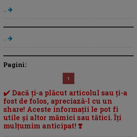
...
Sanatatea femeii
...
Pagini:
1
✔️ Dacă ți-a plăcut articolul sau ți-a
fost de folos, apreciază-l cu un
share! Aceste informații le pot fi
utile și altor mămici sau tătici. Îți
mulțumim anticipat! ❣️