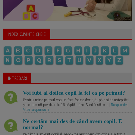
INDEX CUVINTE CHEIE
A
B
C
D
E
F
G
H
I
J
K
L
M
N
O
P
Q
R
S
T
U
V
X
Y
Z
ÎNTREBARI
Voi iubi al doilea copil la fel ca pe primul?
Pentru mine primul copil a fost foarte dorit, după ani de așteptări
și o sarcină pierduta la 16 săptămâni. Sunt însărc... |
Raspunde |
Vezi raspunsuri
Ne certăm mai des de când avem copil. E
normal?
De când a apărut copilul, parcă ne aprindem din orice. Un ton. O