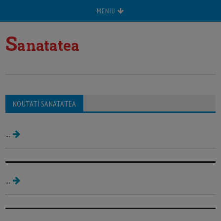
MENIU
S
anatatea
NOUTATI SANATATEA
Sanatatea dintilor
...
Sanatatea sarcinii
...
Sanatatea familiei