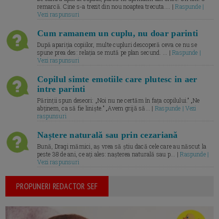
remarcă. Cine s-a trezit din nou noaptea trecuta.... |
Raspunde |
Vezi raspunsuri
Cum ramanem un cuplu, nu doar parinti
După apariția copiilor, multe cupluri descoperă ceva ce nu se
spune prea des: relația se mută pe plan secund. ... |
Raspunde |
Vezi raspunsuri
Copilul simte emotiile care plutesc in aer
intre parinti
Părinții spun deseori: „Noi nu ne certăm în fața copilului.” „Ne
abținem, ca să fie liniște.” „Avem grijă să... |
Raspunde | Vezi
raspunsuri
Naștere naturală sau prin cezariană
Bună, Dragi mămici, aș vrea să știu dacă cele care au născut la
peste 38 de ani, ce ați ales: nașterea naturală sau p... |
Raspunde |
Vezi raspunsuri
PROPUNERI REDACTOR SEF