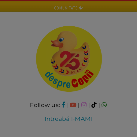
COMUNITATE
Follow us:
|
|
|
|
Intreabă I-MAMI