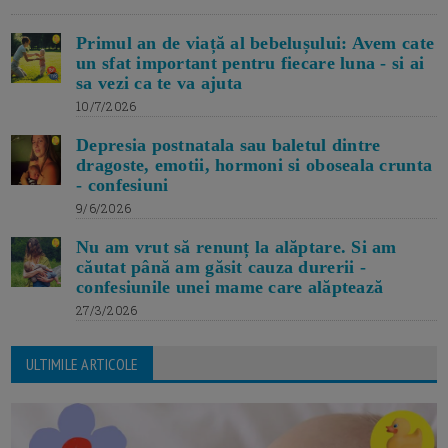
Primul an de viață al bebelușului: Avem cate
un sfat important pentru fiecare luna - si ai
sa vezi ca te va ajuta
10/7/2026
Depresia postnatala sau baletul dintre
dragoste, emotii, hormoni si oboseala crunta
- confesiuni
9/6/2026
Nu am vrut să renunț la alăptare. Si am
căutat până am găsit cauza durerii -
confesiunile unei mame care alăptează
27/3/2026
ULTIMILE ARTICOLE