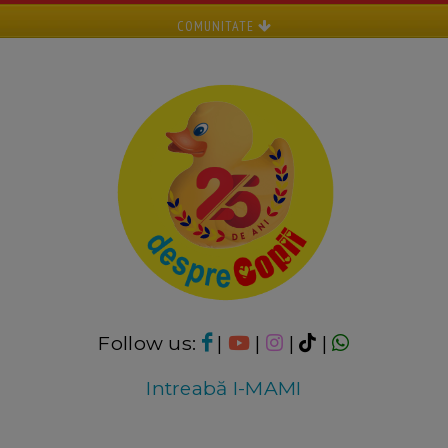
COMUNITATE
Follow us:
|
|
|
|
Intreabă I-MAMI