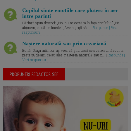
Copilul simte emotiile care plutesc in aer
intre parinti
Părinții spun deseori: „Noi nu ne certăm în fața copilului.” „Ne
abținem, ca să fie liniște.” „Avem grijă să... |
Raspunde | Vezi
raspunsuri
Naștere naturală sau prin cezariană
Bună, Dragi mămici, aș vrea să știu dacă cele care au născut la
peste 38 de ani, ce ați ales: nașterea naturală sau p... |
Raspunde |
Vezi raspunsuri
PROPUNERI REDACTOR SEF