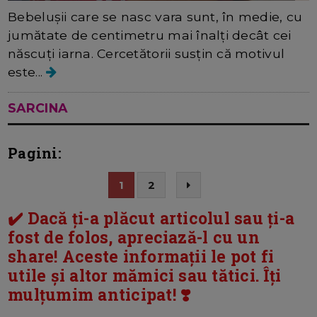
Bebelușii care se nasc vara sunt, în medie, cu
jumătate de centimetru mai înalți decât cei
născuți iarna. Cercetătorii susțin că motivul
este...
SARCINA
Pagini:
1
2
✔️ Dacă ți-a plăcut articolul sau ți-a
fost de folos, apreciază-l cu un
share! Aceste informații le pot fi
utile și altor mămici sau tătici. Îți
mulțumim anticipat! ❣️