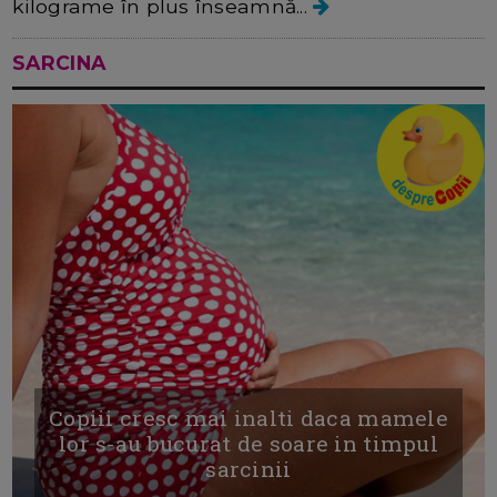
kilograme în plus înseamnă...
SARCINA
Copiii cresc mai inalti daca mamele
lor s-au bucurat de soare in timpul
sarcinii