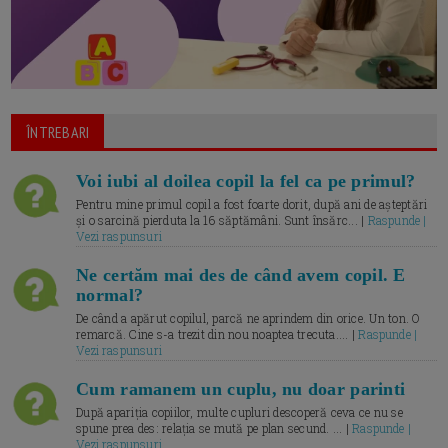
ÎNTREBARI
Voi iubi al doilea copil la fel ca pe primul?
Pentru mine primul copil a fost foarte dorit, după ani de așteptări
și o sarcină pierduta la 16 săptămâni. Sunt însărc... |
Raspunde |
Vezi raspunsuri
Ne certăm mai des de când avem copil. E
normal?
De când a apărut copilul, parcă ne aprindem din orice. Un ton. O
remarcă. Cine s-a trezit din nou noaptea trecuta.... |
Raspunde |
Vezi raspunsuri
Cum ramanem un cuplu, nu doar parinti
După apariția copiilor, multe cupluri descoperă ceva ce nu se
spune prea des: relația se mută pe plan secund. ... |
Raspunde |
Vezi raspunsuri