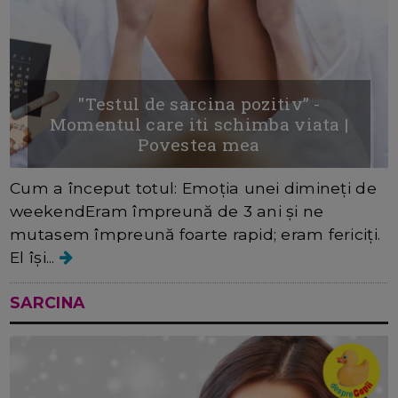
"Testul de sarcina pozitiv” -
Momentul care iti schimba viata |
Povestea mea
Cum a început totul: Emoția unei dimineți de
weekendEram împreună de 3 ani și ne
mutasem împreună foarte rapid; eram fericiți.
El își...
SARCINA