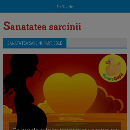
MENIU
S
anatatea sarcinii
SANATATEA SARCINII | ARTICOLE
Ce are de-a face norocul cu o sarcina