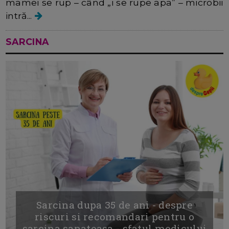
mamei se rup – când „i se rupe apa” – microbii
intră...
SARCINA
Sarcina dupa 35 de ani - despre
riscuri si recomandari pentru o
sarcina sanatoasa - sfatul medicului