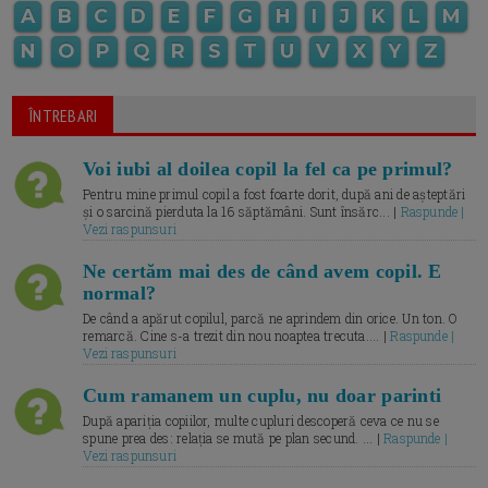
A
B
C
D
E
F
G
H
I
J
K
L
M
N
O
P
Q
R
S
T
U
V
X
Y
Z
ÎNTREBARI
Voi iubi al doilea copil la fel ca pe primul?
Pentru mine primul copil a fost foarte dorit, după ani de așteptări
și o sarcină pierduta la 16 săptămâni. Sunt însărc... |
Raspunde |
Vezi raspunsuri
Ne certăm mai des de când avem copil. E
normal?
De când a apărut copilul, parcă ne aprindem din orice. Un ton. O
remarcă. Cine s-a trezit din nou noaptea trecuta.... |
Raspunde |
Vezi raspunsuri
Cum ramanem un cuplu, nu doar parinti
După apariția copiilor, multe cupluri descoperă ceva ce nu se
spune prea des: relația se mută pe plan secund. ... |
Raspunde |
Vezi raspunsuri