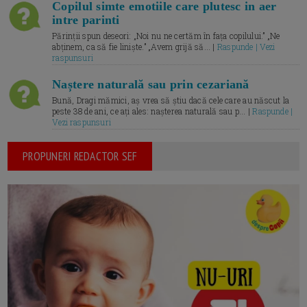
Copilul simte emotiile care plutesc in aer
intre parinti
Părinții spun deseori: „Noi nu ne certăm în fața copilului.” „Ne
abținem, ca să fie liniște.” „Avem grijă să... |
Raspunde | Vezi
raspunsuri
Naștere naturală sau prin cezariană
Bună, Dragi mămici, aș vrea să știu dacă cele care au născut la
peste 38 de ani, ce ați ales: nașterea naturală sau p... |
Raspunde |
Vezi raspunsuri
PROPUNERI REDACTOR SEF