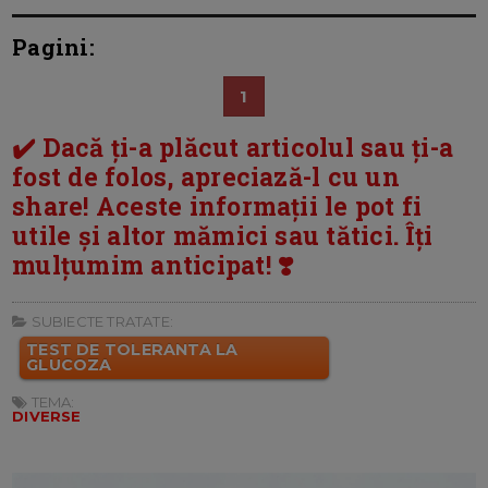
Pagini:
1
✔️ Dacă ți-a plăcut articolul sau ți-a
fost de folos, apreciază-l cu un
share! Aceste informații le pot fi
utile și altor mămici sau tătici. Îți
mulțumim anticipat! ❣️
SUBIECTE TRATATE:
TEST DE TOLERANTA LA
GLUCOZA
TEMA:
DIVERSE