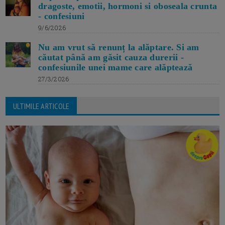
dragoste, emotii, hormoni si oboseala crunta
- confesiuni
9/6/2026
Nu am vrut să renunț la alăptare. Si am
căutat până am găsit cauza durerii -
confesiunile unei mame care alăptează
27/3/2026
ULTIMILE ARTICOLE