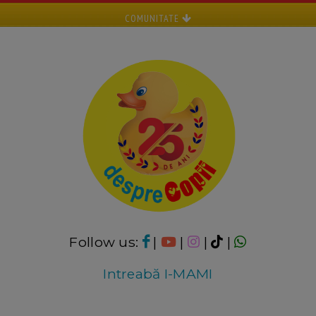
COMUNITATE
Follow us:
|
|
|
|
Intreabă I-MAMI