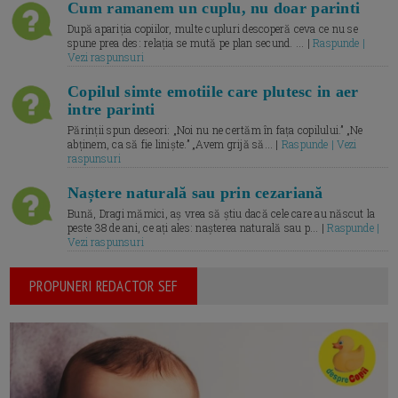
Cum ramanem un cuplu, nu doar parinti
După apariția copiilor, multe cupluri descoperă ceva ce nu se
spune prea des: relația se mută pe plan secund. ... |
Raspunde |
Vezi raspunsuri
Copilul simte emotiile care plutesc in aer
intre parinti
Părinții spun deseori: „Noi nu ne certăm în fața copilului.” „Ne
abținem, ca să fie liniște.” „Avem grijă să... |
Raspunde | Vezi
raspunsuri
Naștere naturală sau prin cezariană
Bună, Dragi mămici, aș vrea să știu dacă cele care au născut la
peste 38 de ani, ce ați ales: nașterea naturală sau p... |
Raspunde |
Vezi raspunsuri
PROPUNERI REDACTOR SEF