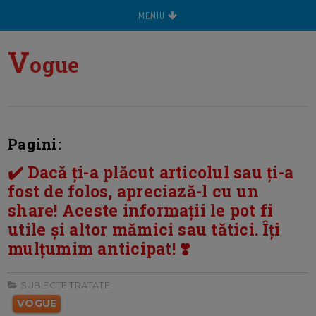
MENIU
V
ogue
Pagini:
✔️ Dacă ți-a plăcut articolul sau ți-a
fost de folos, apreciază-l cu un
share! Aceste informații le pot fi
utile și altor mămici sau tătici. Îți
mulțumim anticipat! ❣️
SUBIECTE TRATATE:
VOGUE