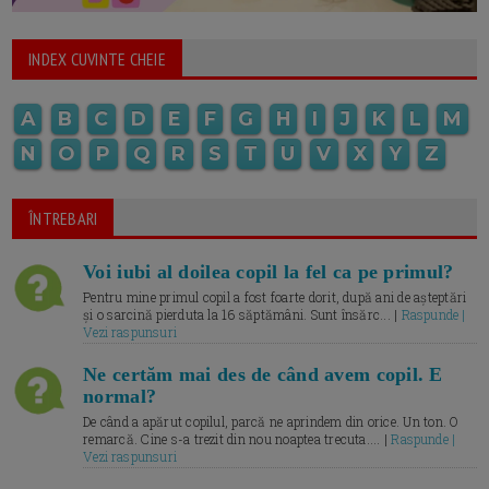
INDEX CUVINTE CHEIE
A
B
C
D
E
F
G
H
I
J
K
L
M
N
O
P
Q
R
S
T
U
V
X
Y
Z
ÎNTREBARI
Voi iubi al doilea copil la fel ca pe primul?
Pentru mine primul copil a fost foarte dorit, după ani de așteptări
și o sarcină pierduta la 16 săptămâni. Sunt însărc... |
Raspunde |
Vezi raspunsuri
Ne certăm mai des de când avem copil. E
normal?
De când a apărut copilul, parcă ne aprindem din orice. Un ton. O
remarcă. Cine s-a trezit din nou noaptea trecuta.... |
Raspunde |
Vezi raspunsuri