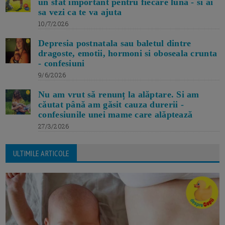
un sfat important pentru fiecare luna - si ai
sa vezi ca te va ajuta
10/7/2026
Depresia postnatala sau baletul dintre
dragoste, emotii, hormoni si oboseala crunta
- confesiuni
9/6/2026
Nu am vrut să renunț la alăptare. Si am
căutat până am găsit cauza durerii -
confesiunile unei mame care alăptează
27/3/2026
ULTIMILE ARTICOLE