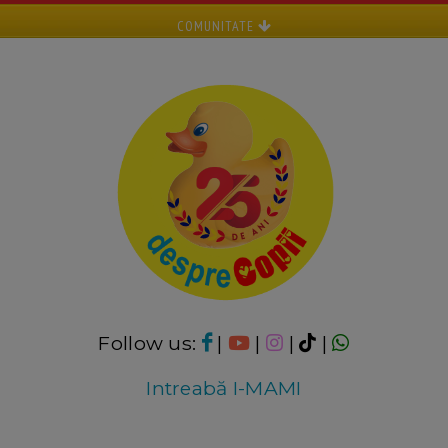
COMUNITATE
Follow us:
|
|
|
|
Intreabă I-MAMI