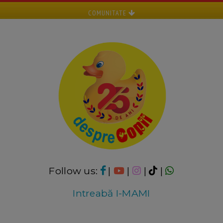
COMUNITATE
Follow us:
|
|
|
|
Intreabă I-MAMI