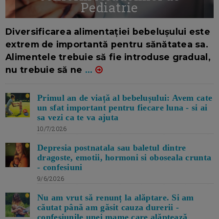
Pediatrie
16/7/2026
AUTOR: EDITOR DC.
Diversificarea alimentației bebelușului este
extrem de importantă pentru sănătatea sa.
Alimentele trebuie să fie introduse gradual,
nu trebuie să ne
...
Primul an de viață al bebelușului: Avem cate
un sfat important pentru fiecare luna - si ai
sa vezi ca te va ajuta
10/7/2026
Depresia postnatala sau baletul dintre
dragoste, emotii, hormoni si oboseala crunta
- confesiuni
9/6/2026
Nu am vrut să renunț la alăptare. Si am
căutat până am găsit cauza durerii -
confesiunile unei mame care alăptează