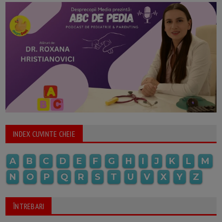
INDEX CUVINTE CHEIE
A
B
C
D
E
F
G
H
I
J
K
L
M
N
O
P
Q
R
S
T
U
V
X
Y
Z
ÎNTREBARI