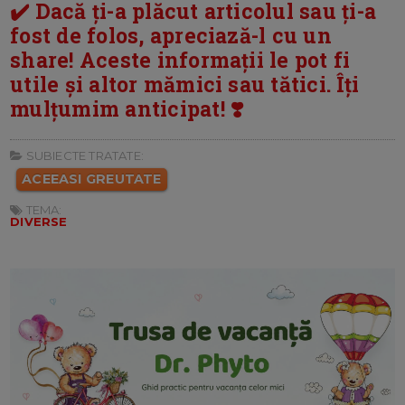
✔️ Dacă ți-a plăcut articolul sau ți-a
fost de folos, apreciază-l cu un
share! Aceste informații le pot fi
utile și altor mămici sau tătici. Îți
mulțumim anticipat! ❣️
SUBIECTE TRATATE:
ACEEASI GREUTATE
TEMA:
DIVERSE