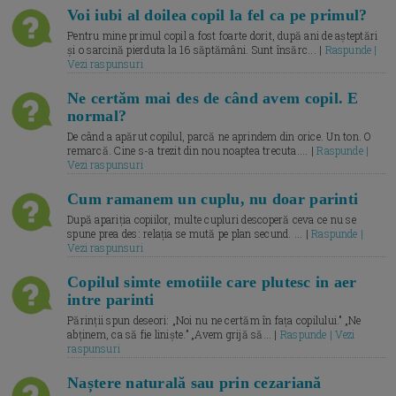
Voi iubi al doilea copil la fel ca pe primul?
Pentru mine primul copil a fost foarte dorit, după ani de așteptări
și o sarcină pierduta la 16 săptămâni. Sunt însărc... |
Raspunde |
Vezi raspunsuri
Ne certăm mai des de când avem copil. E
normal?
De când a apărut copilul, parcă ne aprindem din orice. Un ton. O
remarcă. Cine s-a trezit din nou noaptea trecuta.... |
Raspunde |
Vezi raspunsuri
Cum ramanem un cuplu, nu doar parinti
După apariția copiilor, multe cupluri descoperă ceva ce nu se
spune prea des: relația se mută pe plan secund. ... |
Raspunde |
Vezi raspunsuri
Copilul simte emotiile care plutesc in aer
intre parinti
Părinții spun deseori: „Noi nu ne certăm în fața copilului.” „Ne
abținem, ca să fie liniște.” „Avem grijă să... |
Raspunde | Vezi
raspunsuri
Naștere naturală sau prin cezariană