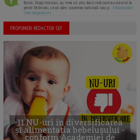
Bună, Dragi mămici, aș vrea să știu dacă cele care au născut la
peste 38 de ani, ce ați ales: nașterea naturală sau p... |
Raspunde |
Vezi raspunsuri
PROPUNERI REDACTOR SEF
11 NU-uri in diversificarea
și alimentația bebelușului -
conform Academiei de