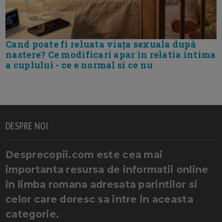
Cand poate fi reluata viața sexuala după
nastere? Ce modificari apar in relatia intima
a cuplului - ce e normal si ce nu
DESPRE NOI
Desprecopii.com este cea mai
importanta resursa de informatii online
in limba romana adresata parintilor si
celor care doresc sa intre in aceasta
categorie.