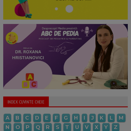
INDEX CUVINTE CHEIE
A
B
C
D
E
F
G
H
I
J
K
L
M
N
O
P
Q
R
S
T
U
V
X
Y
Z