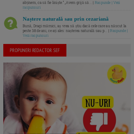
abținem, ca să fie liniște.” „Avem grijă să... |
Raspunde | Vezi
raspunsuri
Naștere naturală sau prin cezariană
Bună, Dragi mămici, aș vrea să știu dacă cele care au născut la
peste 38 de ani, ce ați ales: nașterea naturală sau p... |
Raspunde |
Vezi raspunsuri
PROPUNERI REDACTOR SEF