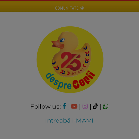
COMUNITATE
Follow us:
|
|
|
|
Intreabă I-MAMI