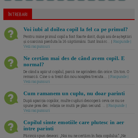
ÎNTREBARI
Voi iubi al doilea copil la fel ca pe primul?
Pentru mine primul copil a fost foarte dorit, după ani de așteptări
și o sarcină pierduta la 16 săptămâni. Sunt însărc... |
Raspunde |
Vezi raspunsuri
Ne certăm mai des de când avem copil. E
normal?
De când a apărut copilul, parcă ne aprindem din orice. Un ton. O
remarcă. Cine s-a trezit din nou noaptea trecuta.... |
Raspunde |
Vezi raspunsuri
Cum ramanem un cuplu, nu doar parinti
După apariția copiilor, multe cupluri descoperă ceva ce nu se
spune prea des: relația se mută pe plan secund. ... |
Raspunde |
Vezi raspunsuri
Copilul simte emotiile care plutesc in aer
intre parinti
Părinții spun deseori: „Noi nu ne certăm în fața copilului.” „Ne