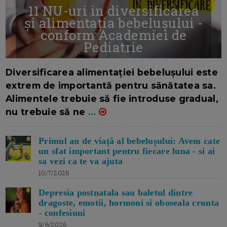
11 NU-uri in diversificarea
și alimentația bebelușului -
conform Academiei de
Pediatrie
16/7/2026
AUTOR: EDITOR DC.
Diversificarea alimentației bebelușului este
extrem de importantă pentru sănătatea sa.
Alimentele trebuie să fie introduse gradual,
nu trebuie să ne
...
Primul an de viață al bebelușului: Avem cate
un sfat important pentru fiecare luna - si ai
sa vezi ca te va ajuta
10/7/2026
Depresia postnatala sau baletul dintre
dragoste, emotii, hormoni si oboseala crunta
- confesiuni
9/6/2026