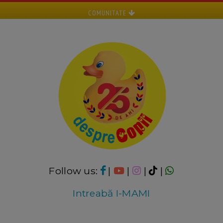
COMUNITATE
Follow us:
|
|
|
|
Intreabă I-MAMI