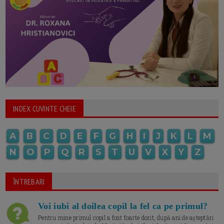
INDEX CUVINTE CHEIE
A
B
C
D
E
F
G
H
I
J
K
L
M
N
O
P
Q
R
S
T
U
V
X
Y
Z
ÎNTREBARI
Voi iubi al doilea copil la fel ca pe primul?
Pentru mine primul copil a fost foarte dorit, după ani de așteptări