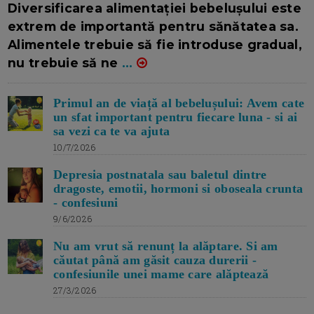
Diversificarea alimentației bebelușului este
extrem de importantă pentru sănătatea sa.
Alimentele trebuie să fie introduse gradual,
nu trebuie să ne
...
Primul an de viață al bebelușului: Avem cate
un sfat important pentru fiecare luna - si ai
sa vezi ca te va ajuta
10/7/2026
Depresia postnatala sau baletul dintre
dragoste, emotii, hormoni si oboseala crunta
- confesiuni
9/6/2026
Nu am vrut să renunț la alăptare. Si am
căutat până am găsit cauza durerii -
confesiunile unei mame care alăptează
27/3/2026