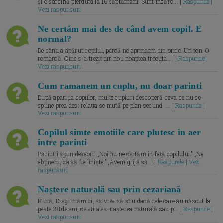
și o sarcină pierduta la 16 săptămâni. Sunt însărc... |
Raspunde |
Vezi raspunsuri
Ne certăm mai des de când avem copil. E
normal?
De când a apărut copilul, parcă ne aprindem din orice. Un ton. O
remarcă. Cine s-a trezit din nou noaptea trecuta.... |
Raspunde |
Vezi raspunsuri
Cum ramanem un cuplu, nu doar parinti
După apariția copiilor, multe cupluri descoperă ceva ce nu se
spune prea des: relația se mută pe plan secund. ... |
Raspunde |
Vezi raspunsuri
Copilul simte emotiile care plutesc in aer
intre parinti
Părinții spun deseori: „Noi nu ne certăm în fața copilului.” „Ne
abținem, ca să fie liniște.” „Avem grijă să... |
Raspunde | Vezi
raspunsuri
Naștere naturală sau prin cezariană
Bună, Dragi mămici, aș vrea să știu dacă cele care au născut la
peste 38 de ani, ce ați ales: nașterea naturală sau p... |
Raspunde |
Vezi raspunsuri