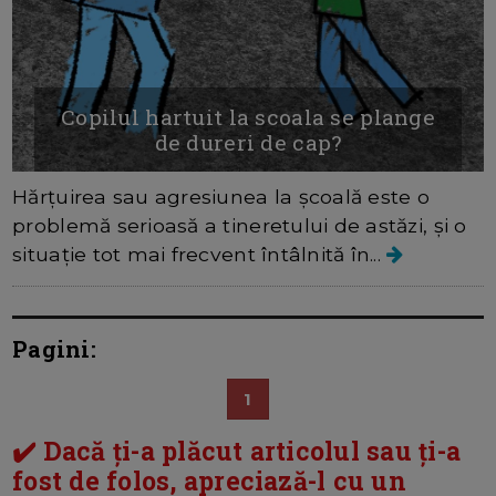
Copilul hartuit la scoala se plange
de dureri de cap?
Hărțuirea sau agresiunea la școală este o
problemă serioasă a tineretului de astăzi, și o
situație tot mai frecvent întâlnită în...
Pagini:
1
✔️ Dacă ți-a plăcut articolul sau ți-a
fost de folos, apreciază-l cu un