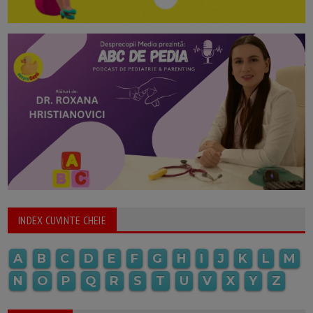
INDEX CUVINTE CHEIE
A
B
C
D
E
F
G
H
I
J
K
L
M
N
O
P
Q
R
S
T
U
V
X
Y
Z