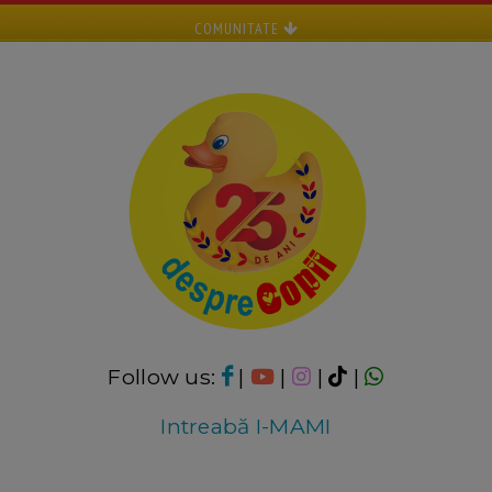
COMUNITATE
Follow us:
|
|
|
|
Intreabă I-MAMI