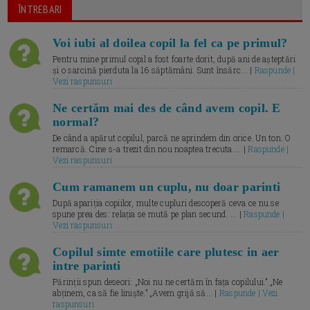
ÎNTREBARI
Voi iubi al doilea copil la fel ca pe primul?
Pentru mine primul copil a fost foarte dorit, după ani de așteptări
și o sarcină pierduta la 16 săptămâni. Sunt însărc... |
Raspunde |
Vezi raspunsuri
Ne certăm mai des de când avem copil. E
normal?
De când a apărut copilul, parcă ne aprindem din orice. Un ton. O
remarcă. Cine s-a trezit din nou noaptea trecuta.... |
Raspunde |
Vezi raspunsuri
Cum ramanem un cuplu, nu doar parinti
După apariția copiilor, multe cupluri descoperă ceva ce nu se
spune prea des: relația se mută pe plan secund. ... |
Raspunde |
Vezi raspunsuri
Copilul simte emotiile care plutesc in aer
intre parinti
Părinții spun deseori: „Noi nu ne certăm în fața copilului.” „Ne
abținem, ca să fie liniște.” „Avem grijă să... |
Raspunde | Vezi
raspunsuri