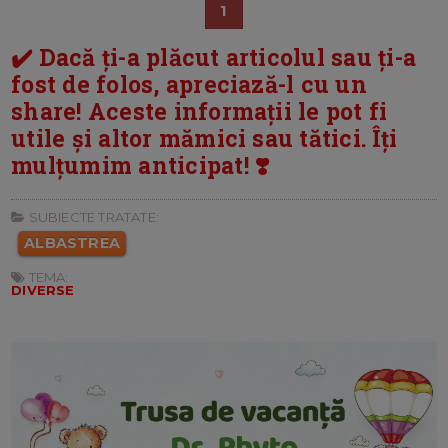
1
✔️ Dacă ți-a plăcut articolul sau ți-a
fost de folos, apreciază-l cu un
share! Aceste informații le pot fi
utile și altor mămici sau tătici. Îți
mulțumim anticipat! ❣️
SUBIECTE TRATATE:
ALBASTREA
TEMA:
DIVERSE