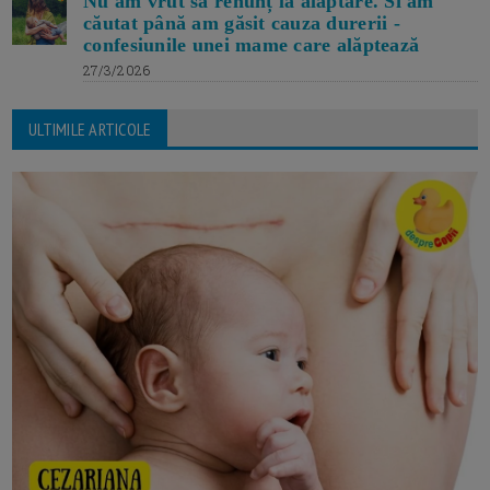
Nu am vrut să renunț la alăptare. Si am
căutat până am găsit cauza durerii -
confesiunile unei mame care alăptează
27/3/2026
ULTIMILE ARTICOLE