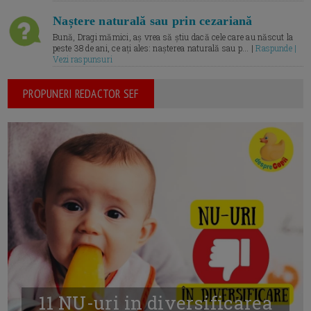
Naștere naturală sau prin cezariană
Bună, Dragi mămici, aș vrea să știu dacă cele care au născut la
peste 38 de ani, ce ați ales: nașterea naturală sau p... |
Raspunde |
Vezi raspunsuri
PROPUNERI REDACTOR SEF
11 NU-uri in diversificarea