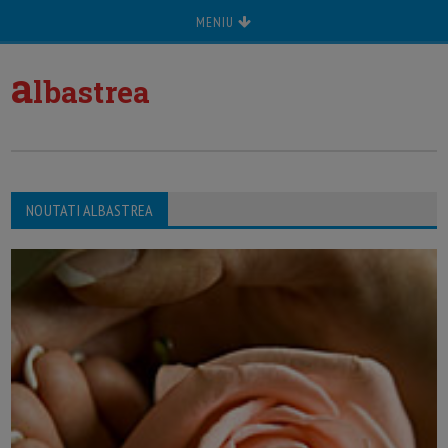
MENIU
a
lbastrea
NOUTATI ALBASTREA