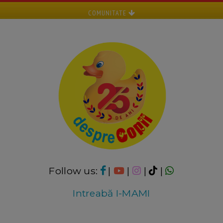
COMUNITATE
Follow us:
|
|
|
|
Intreabă I-MAMI