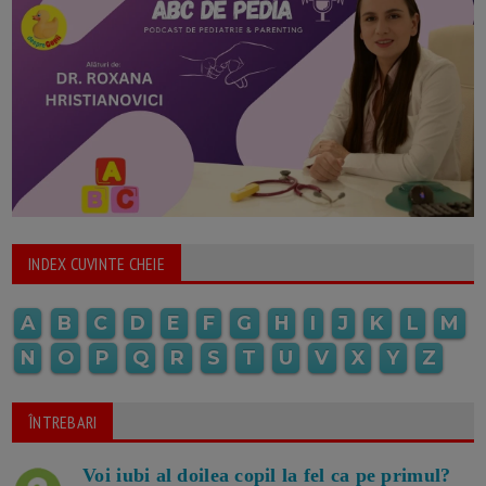
INDEX CUVINTE CHEIE
A
B
C
D
E
F
G
H
I
J
K
L
M
N
O
P
Q
R
S
T
U
V
X
Y
Z
ÎNTREBARI
Voi iubi al doilea copil la fel ca pe primul?