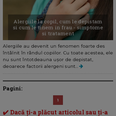
Alergiile la copil, cum le depistam
si cum le tinem in frau - simptome
si tratament
Alergiile au devenit un fenomen foarte des
întâlnit în rândul copiilor. Cu toate acestea, ele
nu sunt întotdeauna ușor de depistat,
deoarece factorii alergeni sunt...
Pagini:
1
✔️ Dacă ți-a plăcut articolul sau ți-a