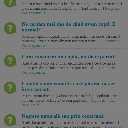
Pentru mine primul copil a fost foarte dorit, după ani de așteptări
și o sarcină pierduta la 16 săptămâni. Sunt însărc... |
Raspunde |
Vezi raspunsuri
Ne certăm mai des de când avem copil. E
normal?
De când a apărut copilul, parcă ne aprindem din orice. Un ton. O
remarcă. Cine s-a trezit din nou noaptea trecuta.... |
Raspunde |
Vezi raspunsuri
Cum ramanem un cuplu, nu doar parinti
După apariția copiilor, multe cupluri descoperă ceva ce nu se
spune prea des: relația se mută pe plan secund. ... |
Raspunde |
Vezi raspunsuri
Copilul simte emotiile care plutesc in aer
intre parinti
Părinții spun deseori: „Noi nu ne certăm în fața copilului.” „Ne
abținem, ca să fie liniște.” „Avem grijă să... |
Raspunde | Vezi
raspunsuri
Naștere naturală sau prin cezariană
Bună, Dragi mămici, aș vrea să știu dacă cele care au născut la
peste 38 de ani, ce ați ales: nașterea naturală sau p... |
Raspunde |