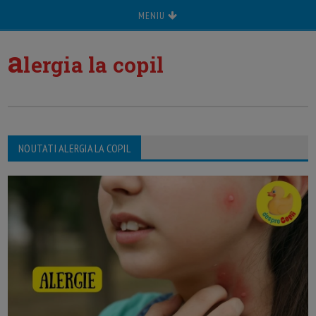
MENIU
a
lergia la copil
NOUTATI ALERGIA LA COPIL