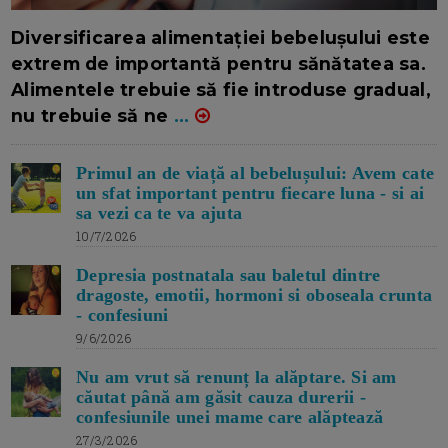
16/7/2026
AUTOR: EDITOR DC.
Diversificarea alimentației bebelușului este
extrem de importantă pentru sănătatea sa.
Alimentele trebuie să fie introduse gradual,
nu trebuie să ne
...
Primul an de viață al bebelușului: Avem cate
un sfat important pentru fiecare luna - si ai
sa vezi ca te va ajuta
10/7/2026
Depresia postnatala sau baletul dintre
dragoste, emotii, hormoni si oboseala crunta
- confesiuni
9/6/2026
Nu am vrut să renunț la alăptare. Si am
căutat până am găsit cauza durerii -
confesiunile unei mame care alăptează
27/3/2026