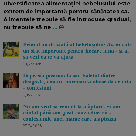
Diversificarea alimentației bebelușului este
extrem de importantă pentru sănătatea sa.
Alimentele trebuie să fie introduse gradual,
nu trebuie să ne
...
Primul an de viață al bebelușului: Avem cate
un sfat important pentru fiecare luna - si ai
sa vezi ca te va ajuta
10/7/2026
Depresia postnatala sau baletul dintre
dragoste, emotii, hormoni si oboseala crunta
- confesiuni
9/6/2026
Nu am vrut să renunț la alăptare. Si am
căutat până am găsit cauza durerii -
confesiunile unei mame care alăptează
27/3/2026