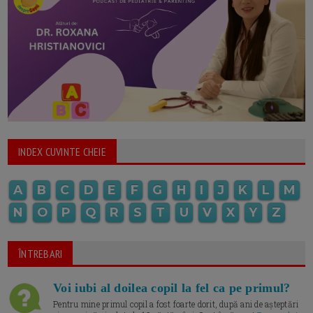
INDEX CUVINTE CHEIE
A
B
C
D
E
F
G
H
I
J
K
L
M
N
O
P
Q
R
S
T
U
V
X
Y
Z
ÎNTREBARI
Voi iubi al doilea copil la fel ca pe primul?
Pentru mine primul copil a fost foarte dorit, după ani de așteptări