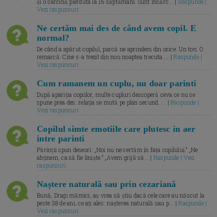
și o sarcină pierduta la 16 săptămâni. Sunt însărc... |
Raspunde |
Vezi raspunsuri
Ne certăm mai des de când avem copil. E
normal?
De când a apărut copilul, parcă ne aprindem din orice. Un ton. O
remarcă. Cine s-a trezit din nou noaptea trecuta.... |
Raspunde |
Vezi raspunsuri
Cum ramanem un cuplu, nu doar parinti
După apariția copiilor, multe cupluri descoperă ceva ce nu se
spune prea des: relația se mută pe plan secund. ... |
Raspunde |
Vezi raspunsuri
Copilul simte emotiile care plutesc in aer
intre parinti
Părinții spun deseori: „Noi nu ne certăm în fața copilului.” „Ne
abținem, ca să fie liniște.” „Avem grijă să... |
Raspunde | Vezi
raspunsuri
Naștere naturală sau prin cezariană
Bună, Dragi mămici, aș vrea să știu dacă cele care au născut la
peste 38 de ani, ce ați ales: nașterea naturală sau p... |
Raspunde |
Vezi raspunsuri