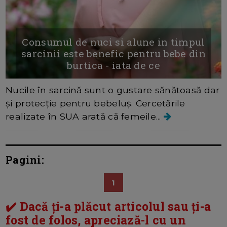
Consumul de nuci si alune in timpul
sarcinii este benefic pentru bebe din
burtica - iata de ce
Nucile în sarcină sunt o gustare sănătoasă dar
și protecție pentru bebeluș. Cercetările
realizate în SUA arată că femeile...
Pagini:
1
✔️ Dacă ți-a plăcut articolul sau ți-a
fost de folos, apreciază-l cu un