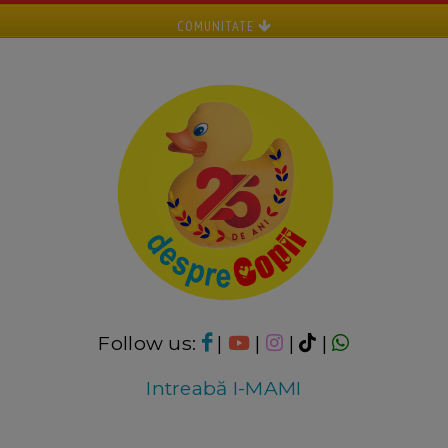
COMUNITATE
Follow us:
|
|
|
|
Intreabă I-MAMI