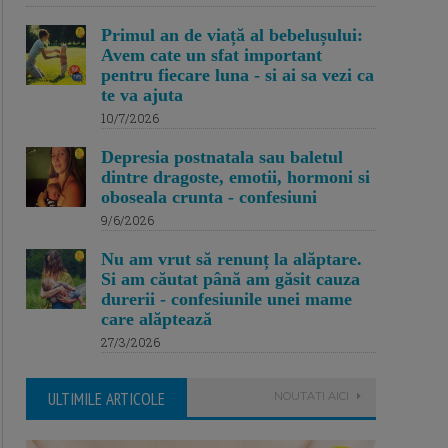
Primul an de viață al bebelușului:
Avem cate un sfat important
pentru fiecare luna - si ai sa vezi ca
te va ajuta
10/7/2026
Depresia postnatala sau baletul
dintre dragoste, emotii, hormoni si
oboseala crunta - confesiuni
9/6/2026
Nu am vrut să renunț la alăptare.
Si am căutat până am găsit cauza
durerii - confesiunile unei mame
care alăptează
27/3/2026
ULTIMILE ARTICOLE
NOUTATI AICI