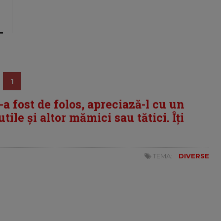
1
i-a fost de folos, apreciază-l cu un
tile și altor mămici sau tătici. Îți
TEMA:
DIVERSE