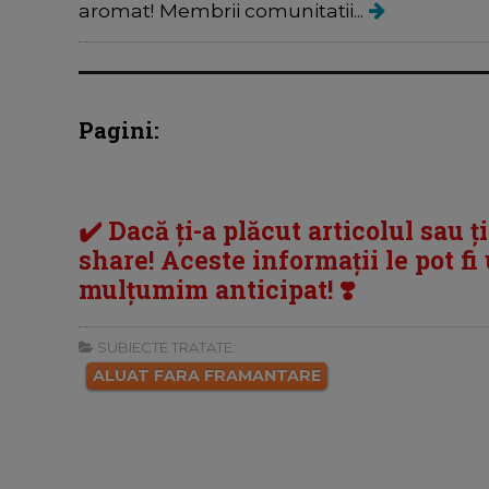
aromat! Membrii comunitatii...
Pagini:
✔️ Dacă ți-a plăcut articolul sau ț
share! Aceste informații le pot fi u
mulțumim anticipat! ❣️
SUBIECTE TRATATE:
ALUAT FARA FRAMANTARE