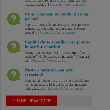
orice. Un ton. O remarcă. Cine s-a trezit din nou
noaptea trecuta.... |
Raspunde | Vezi raspunsuri
Cum ramanem un cuplu, nu doar
parinti
După apariția copiilor, multe cupluri descoperă ceva
ce nu se spune prea des: relația se mută pe plan
secund. ... |
Raspunde | Vezi raspunsuri
Copilul simte emotiile care plutesc
in aer intre parinti
Părinții spun deseori: „Noi nu ne certăm în fața
copilului.” „Ne abținem, ca să fie liniște.” „Avem grijă
să... |
Raspunde | Vezi raspunsuri
Naștere naturală sau prin
cezariană
Bună, Dragi mămici, aș vrea să știu dacă cele care
au născut la peste 38 de ani, ce ați ales: nașterea
naturală sau p... |
Raspunde | Vezi raspunsuri
PROPUNERI REDACTOR SEF