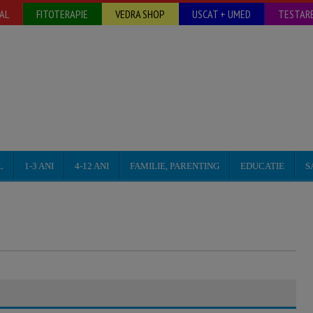
AL
FITOTERAPIE
VEDRA SHOP
USCAT + UMED
TESTARE
L
1-3 ANI
4-12 ANI
FAMILIE, PARENTING
EDUCATIE
S