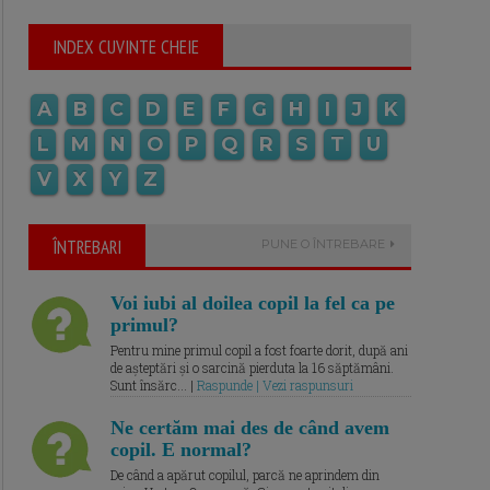
INDEX CUVINTE CHEIE
A
B
C
D
E
F
G
H
I
J
K
L
M
N
O
P
Q
R
S
T
U
V
X
Y
Z
ÎNTREBARI
PUNE O ÎNTREBARE
Voi iubi al doilea copil la fel ca pe
primul?
Pentru mine primul copil a fost foarte dorit, după ani
de așteptări și o sarcină pierduta la 16 săptămâni.
Sunt însărc... |
Raspunde | Vezi raspunsuri
Ne certăm mai des de când avem
copil. E normal?
De când a apărut copilul, parcă ne aprindem din