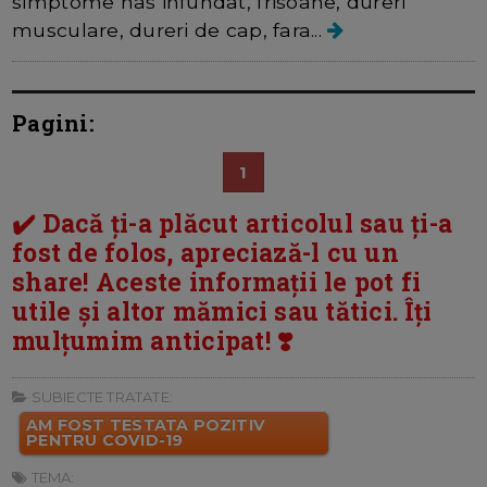
simptome nas infundat, frisoane, dureri
musculare, dureri de cap, fara...
Pagini:
1
✔️ Dacă ți-a plăcut articolul sau ți-a
fost de folos, apreciază-l cu un
share! Aceste informații le pot fi
utile și altor mămici sau tătici. Îți
mulțumim anticipat! ❣️
SUBIECTE TRATATE:
AM FOST TESTATA POZITIV
PENTRU COVID-19
TEMA: