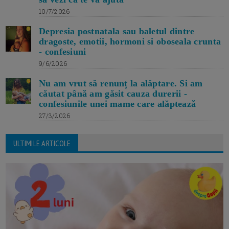
10/7/2026
Depresia postnatala sau baletul dintre
dragoste, emotii, hormoni si oboseala crunta
- confesiuni
9/6/2026
Nu am vrut să renunț la alăptare. Si am
căutat până am găsit cauza durerii -
confesiunile unei mame care alăptează
27/3/2026
ULTIMILE ARTICOLE