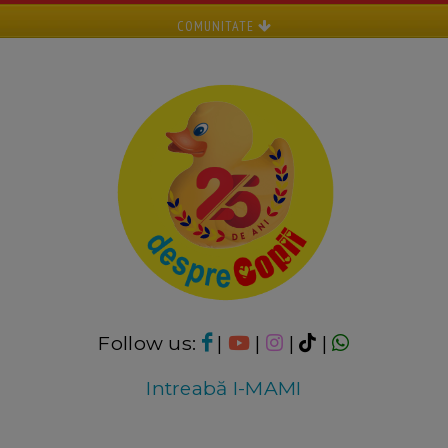
COMUNITATE
Follow us:
|
|
|
|
Intreabă I-MAMI