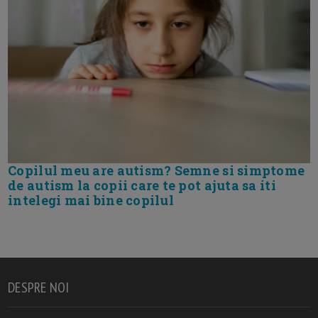
Copilul meu are autism? Semne si simptome
de autism la copii care te pot ajuta sa iti
intelegi mai bine copilul
DESPRE NOI