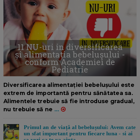
11 NU-uri in diversificarea
și alimentația bebelușului -
conform Academiei de
Pediatrie
16/7/2026
AUTOR: EDITOR DC.
Diversificarea alimentației bebelușului este
extrem de importantă pentru sănătatea sa.
Alimentele trebuie să fie introduse gradual,
nu trebuie să ne
...
Primul an de viață al bebelușului: Avem cate
un sfat important pentru fiecare luna - si ai
sa vezi ca te va ajuta