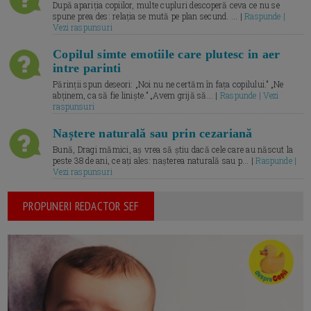
După apariția copiilor, multe cupluri descoperă ceva ce nu se
spune prea des: relația se mută pe plan secund. ... |
Raspunde |
Vezi raspunsuri
Copilul simte emotiile care plutesc in aer
intre parinti
Părinții spun deseori: „Noi nu ne certăm în fața copilului.” „Ne
abținem, ca să fie liniște.” „Avem grijă să... |
Raspunde | Vezi
raspunsuri
Naștere naturală sau prin cezariană
Bună, Dragi mămici, aș vrea să știu dacă cele care au născut la
peste 38 de ani, ce ați ales: nașterea naturală sau p... |
Raspunde |
Vezi raspunsuri
PROPUNERI REDACTOR SEF