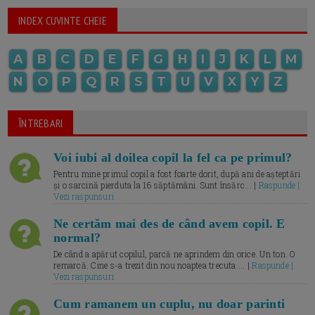
INDEX CUVINTE CHEIE
A
B
C
D
E
F
G
H
I
J
K
L
M
N
O
P
Q
R
S
T
U
V
X
Y
Z
ÎNTREBARI
Voi iubi al doilea copil la fel ca pe primul?
Pentru mine primul copil a fost foarte dorit, după ani de așteptări
și o sarcină pierduta la 16 săptămâni. Sunt însărc... |
Raspunde |
Vezi raspunsuri
Ne certăm mai des de când avem copil. E
normal?
De când a apărut copilul, parcă ne aprindem din orice. Un ton. O
remarcă. Cine s-a trezit din nou noaptea trecuta.... |
Raspunde |
Vezi raspunsuri
Cum ramanem un cuplu, nu doar parinti