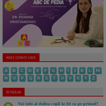
INDEX CUVINTE CHEIE
A
B
C
D
E
F
G
H
I
J
K
L
M
N
O
P
Q
R
S
T
U
V
X
Y
Z
ÎNTREBARI
Voi iubi al doilea copil la fel ca pe primul?