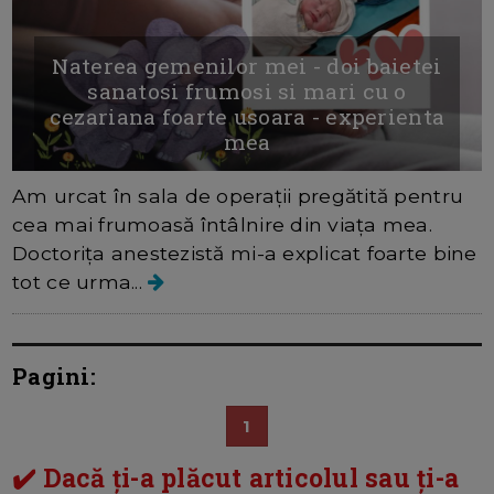
Naterea gemenilor mei - doi baietei
sanatosi frumosi si mari cu o
cezariana foarte usoara - experienta
mea
Am urcat în sala de operații pregătită pentru
cea mai frumoasă întâlnire din viața mea.
Doctorița anestezistă mi-a explicat foarte bine
tot ce urma...
Pagini:
1
✔️ Dacă ți-a plăcut articolul sau ți-a