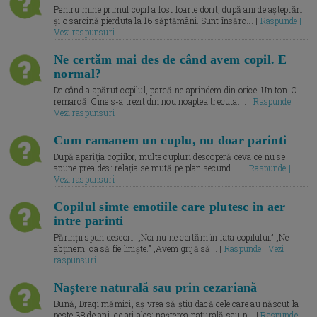
Pentru mine primul copil a fost foarte dorit, după ani de așteptări
și o sarcină pierduta la 16 săptămâni. Sunt însărc... |
Raspunde |
Vezi raspunsuri
Ne certăm mai des de când avem copil. E
normal?
De când a apărut copilul, parcă ne aprindem din orice. Un ton. O
remarcă. Cine s-a trezit din nou noaptea trecuta.... |
Raspunde |
Vezi raspunsuri
Cum ramanem un cuplu, nu doar parinti
După apariția copiilor, multe cupluri descoperă ceva ce nu se
spune prea des: relația se mută pe plan secund. ... |
Raspunde |
Vezi raspunsuri
Copilul simte emotiile care plutesc in aer
intre parinti
Părinții spun deseori: „Noi nu ne certăm în fața copilului.” „Ne
abținem, ca să fie liniște.” „Avem grijă să... |
Raspunde | Vezi
raspunsuri
Naștere naturală sau prin cezariană
Bună, Dragi mămici, aș vrea să știu dacă cele care au născut la
peste 38 de ani, ce ați ales: nașterea naturală sau p... |
Raspunde |