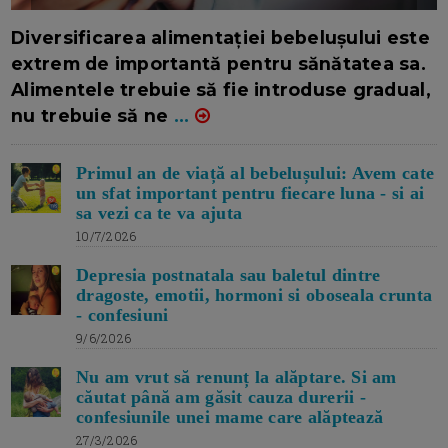
16/7/2026
AUTOR: EDITOR DC.
Diversificarea alimentației bebelușului este
extrem de importantă pentru sănătatea sa.
Alimentele trebuie să fie introduse gradual,
nu trebuie să ne
...
Primul an de viață al bebelușului: Avem cate
un sfat important pentru fiecare luna - si ai
sa vezi ca te va ajuta
10/7/2026
Depresia postnatala sau baletul dintre
dragoste, emotii, hormoni si oboseala crunta
- confesiuni
9/6/2026
Nu am vrut să renunț la alăptare. Si am
căutat până am găsit cauza durerii -
confesiunile unei mame care alăptează
27/3/2026