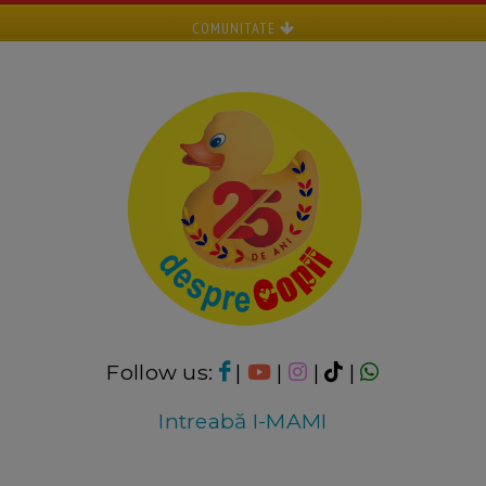
COMUNITATE
Follow us:
|
|
|
|
Intreabă I-MAMI