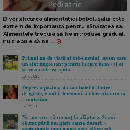
Pediatrie
16/7/2026
AUTOR: EDITOR DC.
Diversificarea alimentației bebelușului este
extrem de importantă pentru sănătatea sa.
Alimentele trebuie să fie introduse gradual,
nu trebuie să ne
...
Primul an de viață al bebelușului: Avem cate
un sfat important pentru fiecare luna - si ai
sa vezi ca te va ajuta
10/7/2026
Depresia postnatala sau baletul dintre
dragoste, emotii, hormoni si oboseala crunta
- confesiuni
9/6/2026
Nu am vrut să renunț la alăptare. Si am
căutat până am găsit cauza durerii -
confesiunile unei mame care alăptează