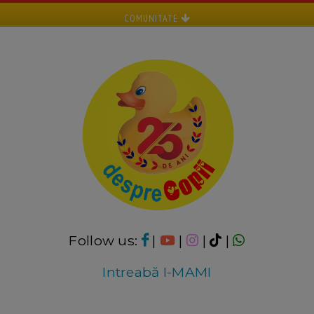
COMUNITATE
Follow us:
|
|
|
|
Intreabă I-MAMI