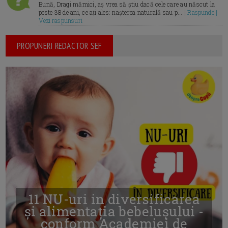
Bună, Dragi mămici, aș vrea să știu dacă cele care au născut la
peste 38 de ani, ce ați ales: nașterea naturală sau p... |
Raspunde |
Vezi raspunsuri
PROPUNERI REDACTOR SEF
11 NU-uri in diversificarea
și alimentația bebelușului -
conform Academiei de