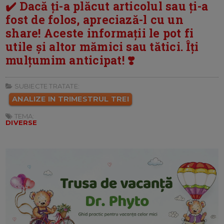
✔️ Dacă ți-a plăcut articolul sau ți-a
fost de folos, apreciază-l cu un
share! Aceste informații le pot fi
utile și altor mămici sau tătici. Îți
mulțumim anticipat! ❣️
SUBIECTE TRATATE:
ANALIZE IN TRIMESTRUL TREI
TEMA:
DIVERSE