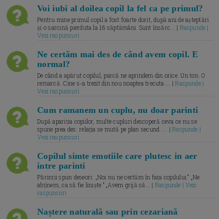
Voi iubi al doilea copil la fel ca pe primul?
Pentru mine primul copil a fost foarte dorit, după ani de așteptări
și o sarcină pierduta la 16 săptămâni. Sunt însărc... |
Raspunde |
Vezi raspunsuri
Ne certăm mai des de când avem copil. E
normal?
De când a apărut copilul, parcă ne aprindem din orice. Un ton. O
remarcă. Cine s-a trezit din nou noaptea trecuta.... |
Raspunde |
Vezi raspunsuri
Cum ramanem un cuplu, nu doar parinti
După apariția copiilor, multe cupluri descoperă ceva ce nu se
spune prea des: relația se mută pe plan secund. ... |
Raspunde |
Vezi raspunsuri
Copilul simte emotiile care plutesc in aer
intre parinti
Părinții spun deseori: „Noi nu ne certăm în fața copilului.” „Ne
abținem, ca să fie liniște.” „Avem grijă să... |
Raspunde | Vezi
raspunsuri
Naștere naturală sau prin cezariană