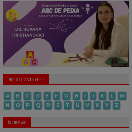
INDEX CUVINTE CHEIE
A
B
C
D
E
F
G
H
I
J
K
L
M
N
O
P
Q
R
S
T
U
V
X
Y
Z
ÎNTREBARI